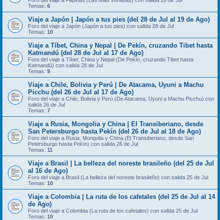
Foro del viaje a Filipinas (Las islas soñadas) con salida 28 de Jul
Temas:
6
Viaje a Japón | Japón a tus pies (del 28 de Jul al 19 de Ago)
Foro del viaje a Japón (Japón a tus pies) con salida 28 de Jul
Temas:
10
Viaje a Tíbet, China y Nepal | De Pekín, cruzando Tibet hasta
Katmandú (del 28 de Jul al 17 de Ago)
Foro del viaje a Tíbet, China y Nepal (De Pekín, cruzando Tibet hasta
Katmandú) con salida 28 de Jul
Temas:
9
Viaje a Chile, Bolivia y Perú | De Atacama, Uyuni a Machu
Picchu (del 26 de Jul al 17 de Ago)
Foro del viaje a Chile, Bolivia y Perú (De Atacama, Uyuni a Machu Picchu) con
salida 26 de Jul
Temas:
7
Viaje a Rusia, Mongolia y China | El Transiberiano, desde
San Petersburgo hasta Pekín (del 26 de Jul al 18 de Ago)
Foro del viaje a Rusia, Mongolia y China (El Transiberiano, desde San
Petersburgo hasta Pekín) con salida 26 de Jul
Temas:
11
Viaje a Brasil | La belleza del noreste brasileño (del 25 de Jul
al 16 de Ago)
Foro del viaje a Brasil (La belleza del noreste brasileño) con salida 25 de Jul
Temas:
10
Viaje a Colombia | La ruta de los cafetales (del 25 de Jul al 14
de Ago)
Foro del viaje a Colombia (La ruta de los cafetales) con salida 25 de Jul
Temas:
10