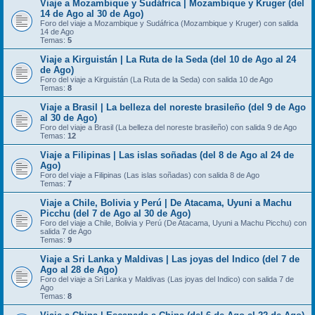
Viaje a Mozambique y Sudáfrica | Mozambique y Kruger (del
14 de Ago al 30 de Ago)
Foro del viaje a Mozambique y Sudáfrica (Mozambique y Kruger) con salida
14 de Ago
Temas:
5
Viaje a Kirguistán | La Ruta de la Seda (del 10 de Ago al 24
de Ago)
Foro del viaje a Kirguistán (La Ruta de la Seda) con salida 10 de Ago
Temas:
8
Viaje a Brasil | La belleza del noreste brasileño (del 9 de Ago
al 30 de Ago)
Foro del viaje a Brasil (La belleza del noreste brasileño) con salida 9 de Ago
Temas:
12
Viaje a Filipinas | Las islas soñadas (del 8 de Ago al 24 de
Ago)
Foro del viaje a Filipinas (Las islas soñadas) con salida 8 de Ago
Temas:
7
Viaje a Chile, Bolivia y Perú | De Atacama, Uyuni a Machu
Picchu (del 7 de Ago al 30 de Ago)
Foro del viaje a Chile, Bolivia y Perú (De Atacama, Uyuni a Machu Picchu) con
salida 7 de Ago
Temas:
9
Viaje a Sri Lanka y Maldivas | Las joyas del Indico (del 7 de
Ago al 28 de Ago)
Foro del viaje a Sri Lanka y Maldivas (Las joyas del Indico) con salida 7 de
Ago
Temas:
8