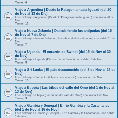
Temas:
6
Viaje a Argentina | Desde la Patagonia hasta Iguazú (del 20
de Nov al 13 de Dic)
Foro del viaje a Argentina (Desde la Patagonia hasta Iguazú) con salida 20 de
Nov
Temas:
13
Viaje a Nueva Zelanda | Descubriendo las antípodas (del 15
de Nov al 7 de Dic)
Foro del viaje a Nueva Zelanda (Descubriendo las antípodas) con salida 15 de
Nov
Temas:
7
Viaje a Uganda | El corazón de Bwindi (del 15 de Nov al 30
de Nov)
Foro del viaje a Uganda (El corazón de Bwindi) con salida 15 de Nov
Temas:
5
Viaje a Sri Lanka | El país desconocido (del 8 de Nov al 22 de
Nov)
Foro del viaje a Sri Lanka (El país desconocido) con salida 8 de Nov
Temas:
10
Viaje a Etiopía | Las tribus del valle del Omo (del 1 de Nov al
13 de Nov)
Foro del viaje a Etiopía (Las tribus del valle del Omo) con salida 1 de Nov
Temas:
9
Viaje a Gambia y Senegal | El río Gambia y la Casamance
(del 1 de Nov al 16 de Nov)
Foro del viaje a Gambia y Senegal (El río Gambia y la Casamance) con salida
1 de Nov