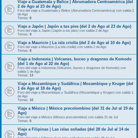
Viaje a Guatemala y Belice | Abrumadora Centroamérica (del
2 de Ago al 23 de Ago)
Foro del viaje a Guatemala y Belice (Abrumadora Centroamérica) con salida 2
de Ago
Temas:
8
Viaje a Japón | Japón a tus pies (del 2 de Ago al 23 de Ago)
Foro del viaje a Japón (Japón a tus pies) con salida 2 de Ago
Temas:
9
Viaje a Mauricio | La isla criolla (del 2 de Ago al 10 de Ago)
Foro del viaje a Mauricio (La isla criolla) con salida 2 de Ago
Temas:
8
Viaje a Indonesia | Volcanes, buceo y dragones de Komodo
(del 1 de Ago al 22 de Ago)
Foro del viaje a Indonesia (Volcanes, buceo y dragones de Komodo) con
salida 1 de Ago
Temas:
13
Viaje a Mozambique y Sudáfrica | Mozambique y Kruger (del
1 de Ago al 18 de Ago)
Foro del viaje a Mozambique y Sudáfrica (Mozambique y Kruger) con salida 1
de Ago
Temas:
10
Viaje a México | México precolombino (del 31 de Jul al 19 de
Ago)
Foro del viaje a México (México precolombino) con salida 31 de Jul
Temas:
6
Viaje a Filipinas | Las islas soñadas (del 28 de Jul al 14 de
Ago)