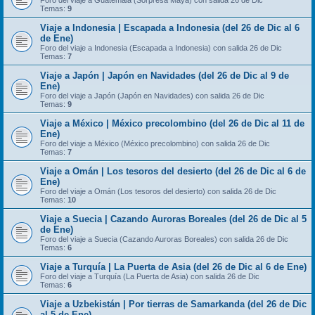
Foro del viaje a Guatemala (Sorpresa Maya) con salida 26 de Dic
Temas:
9
Viaje a Indonesia | Escapada a Indonesia (del 26 de Dic al 6
de Ene)
Foro del viaje a Indonesia (Escapada a Indonesia) con salida 26 de Dic
Temas:
7
Viaje a Japón | Japón en Navidades (del 26 de Dic al 9 de
Ene)
Foro del viaje a Japón (Japón en Navidades) con salida 26 de Dic
Temas:
9
Viaje a México | México precolombino (del 26 de Dic al 11 de
Ene)
Foro del viaje a México (México precolombino) con salida 26 de Dic
Temas:
7
Viaje a Omán | Los tesoros del desierto (del 26 de Dic al 6 de
Ene)
Foro del viaje a Omán (Los tesoros del desierto) con salida 26 de Dic
Temas:
10
Viaje a Suecia | Cazando Auroras Boreales (del 26 de Dic al 5
de Ene)
Foro del viaje a Suecia (Cazando Auroras Boreales) con salida 26 de Dic
Temas:
6
Viaje a Turquía | La Puerta de Asia (del 26 de Dic al 6 de Ene)
Foro del viaje a Turquía (La Puerta de Asia) con salida 26 de Dic
Temas:
6
Viaje a Uzbekistán | Por tierras de Samarkanda (del 26 de Dic
al 5 de Ene)