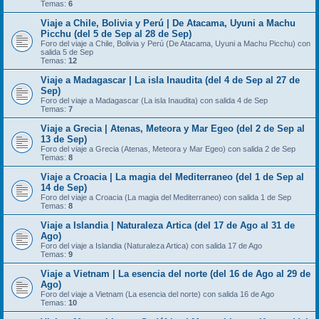
Temas:
6
Viaje a Chile, Bolivia y Perú | De Atacama, Uyuni a Machu
Picchu (del 5 de Sep al 28 de Sep)
Foro del viaje a Chile, Bolivia y Perú (De Atacama, Uyuni a Machu Picchu) con
salida 5 de Sep
Temas:
12
Viaje a Madagascar | La isla Inaudita (del 4 de Sep al 27 de
Sep)
Foro del viaje a Madagascar (La isla Inaudita) con salida 4 de Sep
Temas:
7
Viaje a Grecia | Atenas, Meteora y Mar Egeo (del 2 de Sep al
13 de Sep)
Foro del viaje a Grecia (Atenas, Meteora y Mar Egeo) con salida 2 de Sep
Temas:
8
Viaje a Croacia | La magia del Mediterraneo (del 1 de Sep al
14 de Sep)
Foro del viaje a Croacia (La magia del Mediterraneo) con salida 1 de Sep
Temas:
8
Viaje a Islandia | Naturaleza Artica (del 17 de Ago al 31 de
Ago)
Foro del viaje a Islandia (Naturaleza Artica) con salida 17 de Ago
Temas:
9
Viaje a Vietnam | La esencia del norte (del 16 de Ago al 29 de
Ago)
Foro del viaje a Vietnam (La esencia del norte) con salida 16 de Ago
Temas:
10