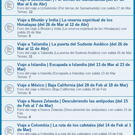
Mar al 6 de Abr)
Foro del viaje a Uzbekistán (Por tierras de Samarkanda) con salida 27 de Mar
Temas:
12
Viaje a Bhután y India | La reserva espiritual de los
Himalayas (del 26 de Mar al 12 de Abr)
Foro del viaje a Bhután y India (La reserva espiritual de los Himalayas) con
salida 26 de Mar
Temas:
8
Viaje a Tailandia | La puerta del Sudeste Asiático (del 26 de
Mar al 11 de Abr)
Foro del viaje a Tailandia (La puerta del Sudeste Asiático) con salida 26 de Mar
Temas:
11
Viaje a Islandia | Escapada a Islandia (del 13 de Mar al 23 de
Mar)
Foro del viaje a Islandia (Escapada a Islandia) con salida 13 de Mar
Temas:
7
Viaje a México | Baja California (del 28 de Feb al 18 de Mar)
Foro del viaje a México (Baja California) con salida 28 de Feb
Temas:
6
Viaje a Nueva Zelanda | Descubriendo las antípodas (del 15
de Feb al 7 de Mar)
Foro del viaje a Nueva Zelanda (Descubriendo las antípodas) con salida 15 de
Feb
Temas:
8
Viaje a Colombia | La ruta de los cafetales (del 14 de Feb al 1
de Mar)
Foro del viaje a Colombia (La ruta de los cafetales) con salida 14 de Feb