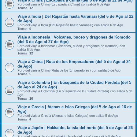
Viaje a China | Escapada a China (del 6 de Ago al 22 de Ago)
Foro del viaje a China (Escapada a China) con salida 6 de Ago
Temas:
12
Viaje a India | Del Rajastán hasta Varanasi (del 6 de Ago al 22
de Ago)
Foro del viaje a India (Del Rajastán hasta Varanasi) con salida 6 de Ago
Temas:
9
Viaje a Indonesia | Volcanes, buceo y dragones de Komodo
(del 6 de Ago al 27 de Ago)
Foro del viaje a Indonesia (Volcanes, buceo y dragones de Komodo) con
salida 6 de Ago
Temas:
12
Viaje a China | Ruta de los Emperadores (del 5 de Ago al 24
de Ago)
Foro del viaje a China (Ruta de los Emperadores) con salida 5 de Ago
Temas:
5
Viaje a Colombia | En búsqueda de la Ciudad Perdida (del 5
de Ago al 24 de Ago)
Foro del viaje a Colombia (En búsqueda de la Ciudad Perdida) con salida 5 de
Ago
Temas:
10
Viaje a Grecia | Atenas e Islas Griegas (del 5 de Ago al 16 de
Ago)
Foro del viaje a Grecia (Atenas e Islas Griegas) con salida 5 de Ago
Temas:
4
Viaje a Japón | Hokkaido, la isla del norte (del 5 de Ago al 26
de Ago)
Foro del viaje a Japón (Hokkaido, la isla del norte) con salida 5 de Ago