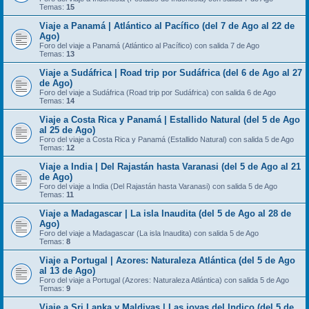
Temas:
15
Viaje a Panamá | Atlántico al Pacífico (del 7 de Ago al 22 de
Ago)
Foro del viaje a Panamá (Atlántico al Pacífico) con salida 7 de Ago
Temas:
13
Viaje a Sudáfrica | Road trip por Sudáfrica (del 6 de Ago al 27
de Ago)
Foro del viaje a Sudáfrica (Road trip por Sudáfrica) con salida 6 de Ago
Temas:
14
Viaje a Costa Rica y Panamá | Estallido Natural (del 5 de Ago
al 25 de Ago)
Foro del viaje a Costa Rica y Panamá (Estallido Natural) con salida 5 de Ago
Temas:
12
Viaje a India | Del Rajastán hasta Varanasi (del 5 de Ago al 21
de Ago)
Foro del viaje a India (Del Rajastán hasta Varanasi) con salida 5 de Ago
Temas:
11
Viaje a Madagascar | La isla Inaudita (del 5 de Ago al 28 de
Ago)
Foro del viaje a Madagascar (La isla Inaudita) con salida 5 de Ago
Temas:
8
Viaje a Portugal | Azores: Naturaleza Atlántica (del 5 de Ago
al 13 de Ago)
Foro del viaje a Portugal (Azores: Naturaleza Atlántica) con salida 5 de Ago
Temas:
9
Viaje a Sri Lanka y Maldivas | Las joyas del Indico (del 5 de