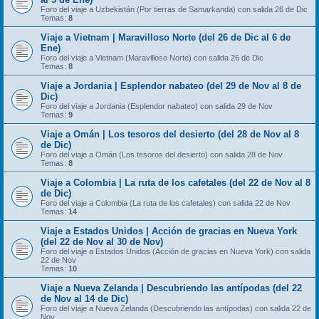
Foro del viaje a Uzbekistán (Por tierras de Samarkanda) con salida 26 de Dic
Temas:
8
Viaje a Vietnam | Maravilloso Norte (del 26 de Dic al 6 de
Ene)
Foro del viaje a Vietnam (Maravilloso Norte) con salida 26 de Dic
Temas:
8
Viaje a Jordania | Esplendor nabateo (del 29 de Nov al 8 de
Dic)
Foro del viaje a Jordania (Esplendor nabateo) con salida 29 de Nov
Temas:
9
Viaje a Omán | Los tesoros del desierto (del 28 de Nov al 8
de Dic)
Foro del viaje a Omán (Los tesoros del desierto) con salida 28 de Nov
Temas:
8
Viaje a Colombia | La ruta de los cafetales (del 22 de Nov al 8
de Dic)
Foro del viaje a Colombia (La ruta de los cafetales) con salida 22 de Nov
Temas:
14
Viaje a Estados Unidos | Acción de gracias en Nueva York
(del 22 de Nov al 30 de Nov)
Foro del viaje a Estados Unidos (Acción de gracias en Nueva York) con salida
22 de Nov
Temas:
10
Viaje a Nueva Zelanda | Descubriendo las antípodas (del 22
de Nov al 14 de Dic)
Foro del viaje a Nueva Zelanda (Descubriendo las antípodas) con salida 22 de
Nov