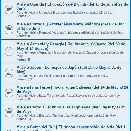
Viaje a Uganda | El corazón de Bwindi (del 13 de Jun al 27 de
Jun)
Foro del viaje a Uganda (El corazón de Bwindi) con salida 13 de Jun
Temas:
7
Viaje a Portugal | Azores: Naturaleza Atlántica (del 6 de Jun
al 13 de Jun)
Foro del viaje a Portugal (Azores: Naturaleza Atlántica) con salida 6 de Jun
Temas:
8
Viaje a Armenia y Georgia | Del Ararat al Caúcaso (del 30 de
May al 14 de Jun)
Foro del viaje a Armenia y Georgia (Del Ararat al Caúcaso) con salida 30 de
May
Temas:
9
Viaje a Japón | Lo mejor de Japón (del 15 de May al 31 de
May)
Foro del viaje a Japón (Lo mejor de Japón) con salida 15 de May
Temas:
10
Viaje a Islas Feroe | Hacia Rutas Salvajes (del 14 de May al 24
de May)
Foro del viaje a Islas Feroe (Hacia Rutas Salvajes) con salida 14 de May
Temas:
9
Viaje a Escocia | Rumbo a las Highlands (del 9 de May al 19
de May)
Foro del viaje a Escocia (Rumbo a las Highlands) con salida 9 de May
Temas:
11
Viaje a Corea del Sur | El rincón desconocido de Asia (del 1