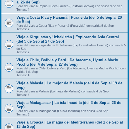
al 26 de Sep)
Foro del viaje a Papúa Nueva Guinea (Festival Goroka) con salida 9 de Sep
Temas:
4
Viaje a Costa Rica y Panamá | Pura vida (del 5 de Sep al 20
de Sep)
Foro del viaje a Costa Rica y Panamá (Pura vida) con salida 5 de Sep
Temas:
7
Viaje a Kirguistán y Uzbekistán | Explorando Asia Central
(del 5 de Sep al 27 de Sep)
Foro del viaje a Kirguistán y Uzbekistán (Explorando Asia Central) con salida 5
de Sep
Temas:
2
Viaje a Chile, Bolivia y Perú | De Atacama, Uyuni a Machu
Picchu (del 4 de Sep al 27 de Sep)
Foro del viaje a Chile, Bolivia y Perú (De Atacama, Uyuni a Machu Picchu) con
salida 4 de Sep
Temas:
4
Viaje a Malasia | Lo mejor de Malasia (del 4 de Sep al 19 de
Sep)
Foro del viaje a Malasia (Lo mejor de Malasia) con salida 4 de Sep
Temas:
4
Viaje a Madagascar | La isla Inaudita (del 3 de Sep al 26 de
Sep)
Foro del viaje a Madagascar (La isla Inaudita) con salida 3 de Sep
Temas:
6
Viaje a Croacia | La magia del Mediterraneo (del 1 de Sep al
13 de Sep)