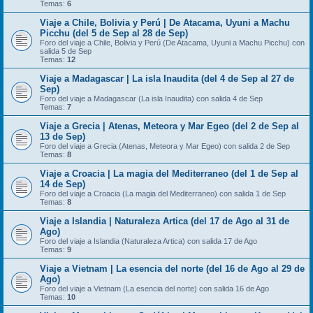
Temas:
6
Viaje a Chile, Bolivia y Perú | De Atacama, Uyuni a Machu
Picchu (del 5 de Sep al 28 de Sep)
Foro del viaje a Chile, Bolivia y Perú (De Atacama, Uyuni a Machu Picchu) con
salida 5 de Sep
Temas:
12
Viaje a Madagascar | La isla Inaudita (del 4 de Sep al 27 de
Sep)
Foro del viaje a Madagascar (La isla Inaudita) con salida 4 de Sep
Temas:
7
Viaje a Grecia | Atenas, Meteora y Mar Egeo (del 2 de Sep al
13 de Sep)
Foro del viaje a Grecia (Atenas, Meteora y Mar Egeo) con salida 2 de Sep
Temas:
8
Viaje a Croacia | La magia del Mediterraneo (del 1 de Sep al
14 de Sep)
Foro del viaje a Croacia (La magia del Mediterraneo) con salida 1 de Sep
Temas:
8
Viaje a Islandia | Naturaleza Artica (del 17 de Ago al 31 de
Ago)
Foro del viaje a Islandia (Naturaleza Artica) con salida 17 de Ago
Temas:
9
Viaje a Vietnam | La esencia del norte (del 16 de Ago al 29 de
Ago)
Foro del viaje a Vietnam (La esencia del norte) con salida 16 de Ago
Temas:
10