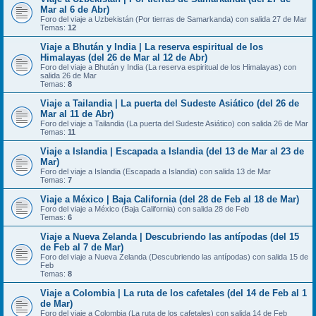
Mar al 6 de Abr)
Foro del viaje a Uzbekistán (Por tierras de Samarkanda) con salida 27 de Mar
Temas:
12
Viaje a Bhután y India | La reserva espiritual de los
Himalayas (del 26 de Mar al 12 de Abr)
Foro del viaje a Bhután y India (La reserva espiritual de los Himalayas) con
salida 26 de Mar
Temas:
8
Viaje a Tailandia | La puerta del Sudeste Asiático (del 26 de
Mar al 11 de Abr)
Foro del viaje a Tailandia (La puerta del Sudeste Asiático) con salida 26 de Mar
Temas:
11
Viaje a Islandia | Escapada a Islandia (del 13 de Mar al 23 de
Mar)
Foro del viaje a Islandia (Escapada a Islandia) con salida 13 de Mar
Temas:
7
Viaje a México | Baja California (del 28 de Feb al 18 de Mar)
Foro del viaje a México (Baja California) con salida 28 de Feb
Temas:
6
Viaje a Nueva Zelanda | Descubriendo las antípodas (del 15
de Feb al 7 de Mar)
Foro del viaje a Nueva Zelanda (Descubriendo las antípodas) con salida 15 de
Feb
Temas:
8
Viaje a Colombia | La ruta de los cafetales (del 14 de Feb al 1
de Mar)
Foro del viaje a Colombia (La ruta de los cafetales) con salida 14 de Feb