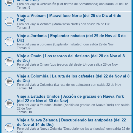
Foro del viaje a Uzbekistán (Por tierras de Samarkanda) con salida 26 de Dic
Temas:
8
Viaje a Vietnam | Maravilloso Norte (del 26 de Dic al 6 de
Ene)
Foro del viaje a Vietnam (Maravilloso Norte) con salida 26 de Dic
Temas:
8
Viaje a Jordania | Esplendor nabateo (del 29 de Nov al 8 de
Dic)
Foro del viaje a Jordania (Esplendor nabateo) con salida 29 de Nov
Temas:
9
Viaje a Omán | Los tesoros del desierto (del 28 de Nov al 8
de Dic)
Foro del viaje a Omán (Los tesoros del desierto) con salida 28 de Nov
Temas:
8
Viaje a Colombia | La ruta de los cafetales (del 22 de Nov al 8
de Dic)
Foro del viaje a Colombia (La ruta de los cafetales) con salida 22 de Nov
Temas:
14
Viaje a Estados Unidos | Acción de gracias en Nueva York
(del 22 de Nov al 30 de Nov)
Foro del viaje a Estados Unidos (Acción de gracias en Nueva York) con salida
22 de Nov
Temas:
10
Viaje a Nueva Zelanda | Descubriendo las antípodas (del 22
de Nov al 14 de Dic)
Foro del viaje a Nueva Zelanda (Descubriendo las antípodas) con salida 22 de
Nov