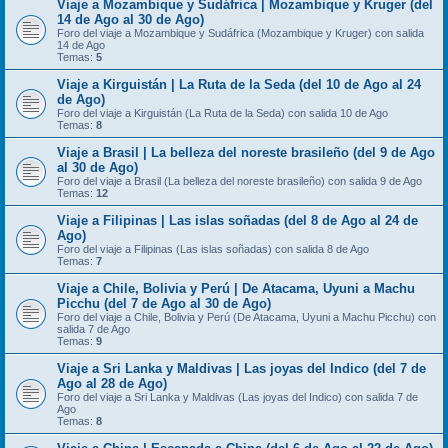
Viaje a Mozambique y Sudáfrica | Mozambique y Kruger (del
14 de Ago al 30 de Ago)
Foro del viaje a Mozambique y Sudáfrica (Mozambique y Kruger) con salida
14 de Ago
Temas:
5
Viaje a Kirguistán | La Ruta de la Seda (del 10 de Ago al 24
de Ago)
Foro del viaje a Kirguistán (La Ruta de la Seda) con salida 10 de Ago
Temas:
8
Viaje a Brasil | La belleza del noreste brasileño (del 9 de Ago
al 30 de Ago)
Foro del viaje a Brasil (La belleza del noreste brasileño) con salida 9 de Ago
Temas:
12
Viaje a Filipinas | Las islas soñadas (del 8 de Ago al 24 de
Ago)
Foro del viaje a Filipinas (Las islas soñadas) con salida 8 de Ago
Temas:
7
Viaje a Chile, Bolivia y Perú | De Atacama, Uyuni a Machu
Picchu (del 7 de Ago al 30 de Ago)
Foro del viaje a Chile, Bolivia y Perú (De Atacama, Uyuni a Machu Picchu) con
salida 7 de Ago
Temas:
9
Viaje a Sri Lanka y Maldivas | Las joyas del Indico (del 7 de
Ago al 28 de Ago)
Foro del viaje a Sri Lanka y Maldivas (Las joyas del Indico) con salida 7 de
Ago
Temas:
8