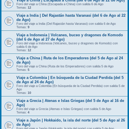
Viaje a China | Escapada a China (del 6 de Ago al 22 de Ago)
Foro del viaje a China (Escapada a China) con salida 6 de Ago
Temas:
12
Viaje a India | Del Rajastán hasta Varanasi (del 6 de Ago al 22
de Ago)
Foro del viaje a India (Del Rajastán hasta Varanasi) con salida 6 de Ago
Temas:
9
Viaje a Indonesia | Volcanes, buceo y dragones de Komodo
(del 6 de Ago al 27 de Ago)
Foro del viaje a Indonesia (Volcanes, buceo y dragones de Komodo) con
salida 6 de Ago
Temas:
12
Viaje a China | Ruta de los Emperadores (del 5 de Ago al 24
de Ago)
Foro del viaje a China (Ruta de los Emperadores) con salida 5 de Ago
Temas:
5
Viaje a Colombia | En búsqueda de la Ciudad Perdida (del 5
de Ago al 24 de Ago)
Foro del viaje a Colombia (En búsqueda de la Ciudad Perdida) con salida 5 de
Ago
Temas:
10
Viaje a Grecia | Atenas e Islas Griegas (del 5 de Ago al 16 de
Ago)
Foro del viaje a Grecia (Atenas e Islas Griegas) con salida 5 de Ago
Temas:
4
Viaje a Japón | Hokkaido, la isla del norte (del 5 de Ago al 26
de Ago)
Foro del viaje a Japón (Hokkaido, la isla del norte) con salida 5 de Ago