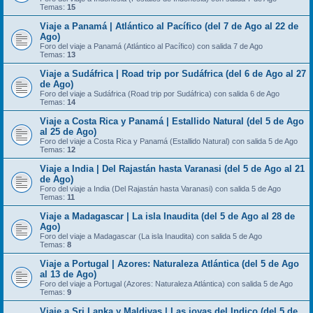
Temas:
15
Viaje a Panamá | Atlántico al Pacífico (del 7 de Ago al 22 de
Ago)
Foro del viaje a Panamá (Atlántico al Pacífico) con salida 7 de Ago
Temas:
13
Viaje a Sudáfrica | Road trip por Sudáfrica (del 6 de Ago al 27
de Ago)
Foro del viaje a Sudáfrica (Road trip por Sudáfrica) con salida 6 de Ago
Temas:
14
Viaje a Costa Rica y Panamá | Estallido Natural (del 5 de Ago
al 25 de Ago)
Foro del viaje a Costa Rica y Panamá (Estallido Natural) con salida 5 de Ago
Temas:
12
Viaje a India | Del Rajastán hasta Varanasi (del 5 de Ago al 21
de Ago)
Foro del viaje a India (Del Rajastán hasta Varanasi) con salida 5 de Ago
Temas:
11
Viaje a Madagascar | La isla Inaudita (del 5 de Ago al 28 de
Ago)
Foro del viaje a Madagascar (La isla Inaudita) con salida 5 de Ago
Temas:
8
Viaje a Portugal | Azores: Naturaleza Atlántica (del 5 de Ago
al 13 de Ago)
Foro del viaje a Portugal (Azores: Naturaleza Atlántica) con salida 5 de Ago
Temas:
9
Viaje a Sri Lanka y Maldivas | Las joyas del Indico (del 5 de