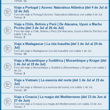
Temas:
12
Viaje a Portugal | Azores: Naturaleza Atlántica (del 4 de Jul al
12 de Jul)
Foro del viaje a Portugal (Azores: Naturaleza Atlántica) con salida 4 de Jul
Temas:
8
Viaje a Chile, Bolivia y Perú | De Atacama, Uyuni a Machu
Picchu (del 3 de Jul al 26 de Jul)
Foro del viaje a Chile, Bolivia y Perú (De Atacama, Uyuni a Machu Picchu) con
salida 3 de Jul
Temas:
8
Viaje a Madagascar | La isla Inaudita (del 1 de Jul al 24 de
Jul)
Foro del viaje a Madagascar (La isla Inaudita) con salida 1 de Jul
Temas:
10
Viaje a Mozambique y Sudáfrica | Mozambique y Kruger (del
1 de Jul al 19 de Jul)
Foro del viaje a Mozambique y Sudáfrica (Mozambique y Kruger) con salida 1
de Jul
Temas:
8
Viaje a Vietnam | La esencia del norte (del 1 de Jul al 15 de
Jul)
Foro del viaje a Vietnam (La esencia del norte) con salida 1 de Jul
Temas:
10
Viaje a Croacia | La magia del Mediterraneo (del 13 de Jun al
27 de Jun)
Foro del viaje a Croacia (La magia del Mediterraneo) con salida 13 de Jun
Temas:
7