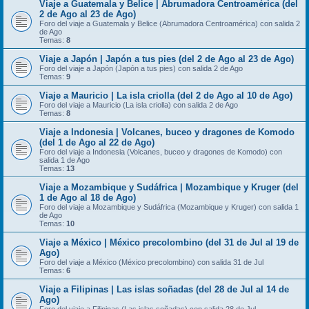
Viaje a Guatemala y Belice | Abrumadora Centroamérica (del
2 de Ago al 23 de Ago)
Foro del viaje a Guatemala y Belice (Abrumadora Centroamérica) con salida 2
de Ago
Temas:
8
Viaje a Japón | Japón a tus pies (del 2 de Ago al 23 de Ago)
Foro del viaje a Japón (Japón a tus pies) con salida 2 de Ago
Temas:
9
Viaje a Mauricio | La isla criolla (del 2 de Ago al 10 de Ago)
Foro del viaje a Mauricio (La isla criolla) con salida 2 de Ago
Temas:
8
Viaje a Indonesia | Volcanes, buceo y dragones de Komodo
(del 1 de Ago al 22 de Ago)
Foro del viaje a Indonesia (Volcanes, buceo y dragones de Komodo) con
salida 1 de Ago
Temas:
13
Viaje a Mozambique y Sudáfrica | Mozambique y Kruger (del
1 de Ago al 18 de Ago)
Foro del viaje a Mozambique y Sudáfrica (Mozambique y Kruger) con salida 1
de Ago
Temas:
10
Viaje a México | México precolombino (del 31 de Jul al 19 de
Ago)
Foro del viaje a México (México precolombino) con salida 31 de Jul
Temas:
6
Viaje a Filipinas | Las islas soñadas (del 28 de Jul al 14 de
Ago)