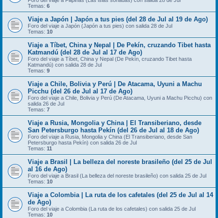
Foro del viaje a Filipinas (Las islas soñadas) con salida 28 de Jul
Temas:
6
Viaje a Japón | Japón a tus pies (del 28 de Jul al 19 de Ago)
Foro del viaje a Japón (Japón a tus pies) con salida 28 de Jul
Temas:
10
Viaje a Tíbet, China y Nepal | De Pekín, cruzando Tibet hasta
Katmandú (del 28 de Jul al 17 de Ago)
Foro del viaje a Tíbet, China y Nepal (De Pekín, cruzando Tibet hasta
Katmandú) con salida 28 de Jul
Temas:
9
Viaje a Chile, Bolivia y Perú | De Atacama, Uyuni a Machu
Picchu (del 26 de Jul al 17 de Ago)
Foro del viaje a Chile, Bolivia y Perú (De Atacama, Uyuni a Machu Picchu) con
salida 26 de Jul
Temas:
7
Viaje a Rusia, Mongolia y China | El Transiberiano, desde
San Petersburgo hasta Pekín (del 26 de Jul al 18 de Ago)
Foro del viaje a Rusia, Mongolia y China (El Transiberiano, desde San
Petersburgo hasta Pekín) con salida 26 de Jul
Temas:
11
Viaje a Brasil | La belleza del noreste brasileño (del 25 de Jul
al 16 de Ago)
Foro del viaje a Brasil (La belleza del noreste brasileño) con salida 25 de Jul
Temas:
10
Viaje a Colombia | La ruta de los cafetales (del 25 de Jul al 14
de Ago)
Foro del viaje a Colombia (La ruta de los cafetales) con salida 25 de Jul
Temas:
10