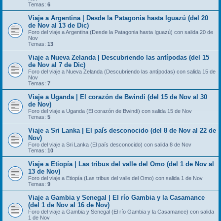
Temas:
6
Viaje a Argentina | Desde la Patagonia hasta Iguazú (del 20
de Nov al 13 de Dic)
Foro del viaje a Argentina (Desde la Patagonia hasta Iguazú) con salida 20 de
Nov
Temas:
13
Viaje a Nueva Zelanda | Descubriendo las antípodas (del 15
de Nov al 7 de Dic)
Foro del viaje a Nueva Zelanda (Descubriendo las antípodas) con salida 15 de
Nov
Temas:
7
Viaje a Uganda | El corazón de Bwindi (del 15 de Nov al 30
de Nov)
Foro del viaje a Uganda (El corazón de Bwindi) con salida 15 de Nov
Temas:
5
Viaje a Sri Lanka | El país desconocido (del 8 de Nov al 22 de
Nov)
Foro del viaje a Sri Lanka (El país desconocido) con salida 8 de Nov
Temas:
10
Viaje a Etiopía | Las tribus del valle del Omo (del 1 de Nov al
13 de Nov)
Foro del viaje a Etiopía (Las tribus del valle del Omo) con salida 1 de Nov
Temas:
9
Viaje a Gambia y Senegal | El río Gambia y la Casamance
(del 1 de Nov al 16 de Nov)
Foro del viaje a Gambia y Senegal (El río Gambia y la Casamance) con salida
1 de Nov