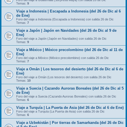
Foro del viaje a Guatemala (Sorpresa Maya) con salida 26 de Dic
Temas:
9
Viaje a Indonesia | Escapada a Indonesia (del 26 de Dic al 6
de Ene)
Foro del viaje a Indonesia (Escapada a Indonesia) con salida 26 de Dic
Temas:
7
Viaje a Japón | Japón en Navidades (del 26 de Dic al 9 de
Ene)
Foro del viaje a Japón (Japón en Navidades) con salida 26 de Dic
Temas:
9
Viaje a México | México precolombino (del 26 de Dic al 11 de
Ene)
Foro del viaje a México (México precolombino) con salida 26 de Dic
Temas:
7
Viaje a Omán | Los tesoros del desierto (del 26 de Dic al 6 de
Ene)
Foro del viaje a Omán (Los tesoros del desierto) con salida 26 de Dic
Temas:
10
Viaje a Suecia | Cazando Auroras Boreales (del 26 de Dic al 5
de Ene)
Foro del viaje a Suecia (Cazando Auroras Boreales) con salida 26 de Dic
Temas:
6
Viaje a Turquía | La Puerta de Asia (del 26 de Dic al 6 de Ene)
Foro del viaje a Turquía (La Puerta de Asia) con salida 26 de Dic
Temas:
6
Viaje a Uzbekistán | Por tierras de Samarkanda (del 26 de Dic
al 5 de Ene)