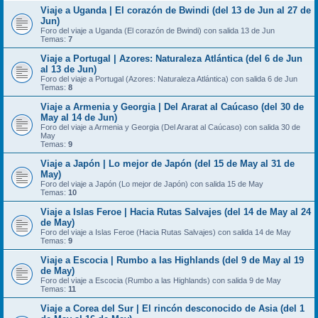
Viaje a Uganda | El corazón de Bwindi (del 13 de Jun al 27 de
Jun)
Foro del viaje a Uganda (El corazón de Bwindi) con salida 13 de Jun
Temas:
7
Viaje a Portugal | Azores: Naturaleza Atlántica (del 6 de Jun
al 13 de Jun)
Foro del viaje a Portugal (Azores: Naturaleza Atlántica) con salida 6 de Jun
Temas:
8
Viaje a Armenia y Georgia | Del Ararat al Caúcaso (del 30 de
May al 14 de Jun)
Foro del viaje a Armenia y Georgia (Del Ararat al Caúcaso) con salida 30 de
May
Temas:
9
Viaje a Japón | Lo mejor de Japón (del 15 de May al 31 de
May)
Foro del viaje a Japón (Lo mejor de Japón) con salida 15 de May
Temas:
10
Viaje a Islas Feroe | Hacia Rutas Salvajes (del 14 de May al 24
de May)
Foro del viaje a Islas Feroe (Hacia Rutas Salvajes) con salida 14 de May
Temas:
9
Viaje a Escocia | Rumbo a las Highlands (del 9 de May al 19
de May)
Foro del viaje a Escocia (Rumbo a las Highlands) con salida 9 de May
Temas:
11
Viaje a Corea del Sur | El rincón desconocido de Asia (del 1