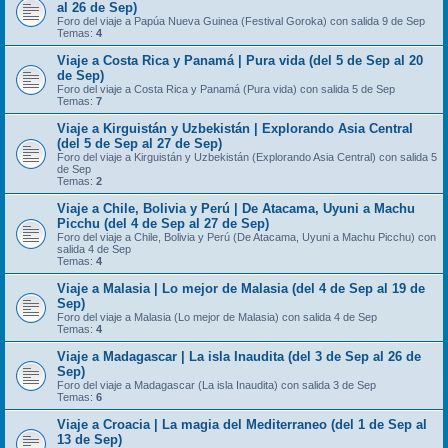
al 26 de Sep)
Foro del viaje a Papúa Nueva Guinea (Festival Goroka) con salida 9 de Sep
Temas:
4
Viaje a Costa Rica y Panamá | Pura vida (del 5 de Sep al 20
de Sep)
Foro del viaje a Costa Rica y Panamá (Pura vida) con salida 5 de Sep
Temas:
7
Viaje a Kirguistán y Uzbekistán | Explorando Asia Central
(del 5 de Sep al 27 de Sep)
Foro del viaje a Kirguistán y Uzbekistán (Explorando Asia Central) con salida 5
de Sep
Temas:
2
Viaje a Chile, Bolivia y Perú | De Atacama, Uyuni a Machu
Picchu (del 4 de Sep al 27 de Sep)
Foro del viaje a Chile, Bolivia y Perú (De Atacama, Uyuni a Machu Picchu) con
salida 4 de Sep
Temas:
4
Viaje a Malasia | Lo mejor de Malasia (del 4 de Sep al 19 de
Sep)
Foro del viaje a Malasia (Lo mejor de Malasia) con salida 4 de Sep
Temas:
4
Viaje a Madagascar | La isla Inaudita (del 3 de Sep al 26 de
Sep)
Foro del viaje a Madagascar (La isla Inaudita) con salida 3 de Sep
Temas:
6
Viaje a Croacia | La magia del Mediterraneo (del 1 de Sep al
13 de Sep)