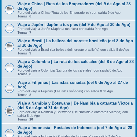
Viaje a China | Ruta de los Emperadores (del 9 de Ago al 28
de Ago)
Foro del viaje a China (Ruta de los Emperadores) con salida 9 de Ago
Temas:
6
Viaje a Japón | Japón a tus pies (del 9 de Ago al 30 de Ago)
Foro del viaje a Japón (Japón a tus pies) con salida 9 de Ago
Temas:
7
Viaje a Brasil | La belleza del noreste brasileño (del 8 de Ago
al 30 de Ago)
Foro del viaje a Brasil (La belleza del noreste brasileño) con salida 8 de Ago
Temas:
9
Viaje a Colombia | La ruta de los cafetales (del 8 de Ago al 28
de Ago)
Foro del viaje a Colombia (La ruta de los cafetales) con salida 8 de Ago
Temas:
8
Viaje a Filipinas | Las islas soñadas (del 8 de Ago al 27 de
Ago)
Foro del viaje a Filipinas (Las islas soñadas) con salida 8 de Ago
Temas:
8
Viaje a Namibia y Botswana | De Namibia a cataratas Victoria
(del 8 de Ago al 31 de Ago)
Foro del viaje a Namibia y Botswana (De Namibia a cataratas Victoria) con
salida 8 de Ago
Temas:
10
Viaje a Indonesia | Postales de Indonesia (del 7 de Ago al 28
de Ago)
Foro del viaje a Indonesia (Postales de Indonesia) con salida 7 de Ago