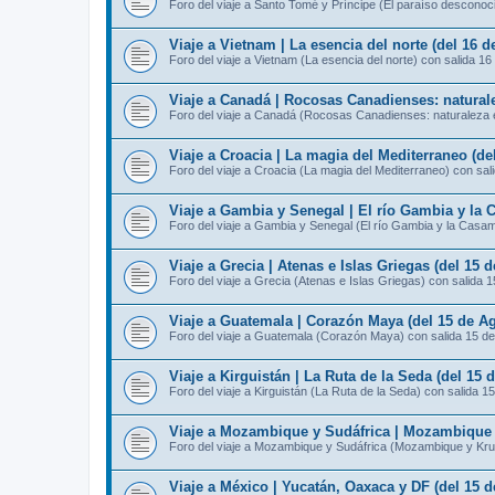
Foro del viaje a Santo Tomé y Príncipe (El paraíso desconoc
Viaje a Vietnam | La esencia del norte (del 16 
Foro del viaje a Vietnam (La esencia del norte) con salida 16
Viaje a Canadá | Rocosas Canadienses: naturale
Foro del viaje a Canadá (Rocosas Canadienses: naturaleza e
Viaje a Croacia | La magia del Mediterraneo (de
Foro del viaje a Croacia (La magia del Mediterraneo) con sal
Viaje a Gambia y Senegal | El río Gambia y la 
Foro del viaje a Gambia y Senegal (El río Gambia y la Casa
Viaje a Grecia | Atenas e Islas Griegas (del 15 
Foro del viaje a Grecia (Atenas e Islas Griegas) con salida 
Viaje a Guatemala | Corazón Maya (del 15 de Ag
Foro del viaje a Guatemala (Corazón Maya) con salida 15 d
Viaje a Kirguistán | La Ruta de la Seda (del 15 
Foro del viaje a Kirguistán (La Ruta de la Seda) con salida 1
Viaje a Mozambique y Sudáfrica | Mozambique y
Foro del viaje a Mozambique y Sudáfrica (Mozambique y Kru
Viaje a México | Yucatán, Oaxaca y DF (del 15 d