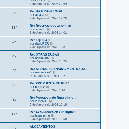
V
por
Monsbd
a
m
t
e
1 de Agosto de 2026 20:54
j
e
i
r
e
n
m
ú
Re: HA GIANG LOOP
s
54
o
l
V
por
aldara
a
m
t
e
7 de Agosto de 2026 12:26
j
e
i
r
e
n
m
ú
Re: Reservas que apremian
s
114
o
l
V
por
simonR
a
m
t
e
6 de Agosto de 2026 14:01
j
e
i
r
e
n
m
ú
Re: EQUIPAJE
s
45
o
l
V
por
davidPER
a
m
t
e
7 de Agosto de 2026 7:28
j
e
i
r
e
n
m
ú
Re: OTRAS DUDAS
s
47
o
l
V
por
anabelenG
a
m
t
e
5 de Agosto de 2026 13:25
j
e
i
r
e
n
m
ú
Re: ATENAS PLANNING Y ENTRADA…
s
29
o
l
V
por
mariajoseVI
a
m
t
e
20 de Julio de 2026 17:23
j
e
i
r
e
n
m
ú
Re: PROPUESTA DE RUTA
s
86
o
l
V
por
pedroS
a
m
t
e
8 de Agosto de 2026 1:40
j
e
i
r
e
n
m
ú
Re: Propuesta de Ruta y Info …
s
32
o
l
V
por
eugeniaT
a
m
t
e
7 de Agosto de 2026 19:19
j
e
i
r
e
n
m
ú
Re: Actividades en el Kruguer
s
176
o
l
V
por
jesusjaime
a
m
t
e
8 de Agosto de 2026 13:58
j
e
i
r
e
n
m
ú
ALOJAMIENTOS
s
39
o