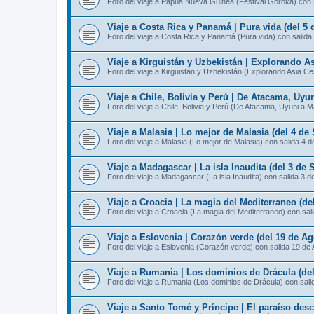
Foro del viaje a Papúa Nueva Guinea (Festival Goroka) con 
Viaje a Costa Rica y Panamá | Pura vida (del 5 
Foro del viaje a Costa Rica y Panamá (Pura vida) con salida
Viaje a Kirguistán y Uzbekistán | Explorando As
Foro del viaje a Kirguistán y Uzbekistán (Explorando Asia Ce
Viaje a Chile, Bolivia y Perú | De Atacama, Uyu
Foro del viaje a Chile, Bolivia y Perú (De Atacama, Uyuni a 
Viaje a Malasia | Lo mejor de Malasia (del 4 de
Foro del viaje a Malasia (Lo mejor de Malasia) con salida 4 
Viaje a Madagascar | La isla Inaudita (del 3 de 
Foro del viaje a Madagascar (La isla Inaudita) con salida 3 d
Viaje a Croacia | La magia del Mediterraneo (de
Foro del viaje a Croacia (La magia del Mediterraneo) con sal
Viaje a Eslovenia | Corazón verde (del 19 de Ag
Foro del viaje a Eslovenia (Corazón verde) con salida 19 de
Viaje a Rumania | Los dominios de Drácula (del
Foro del viaje a Rumania (Los dominios de Drácula) con sali
Viaje a Santo Tomé y Príncipe | El paraíso des