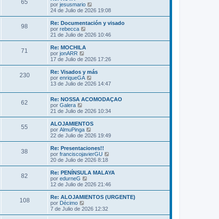
s
65
o
l
V
por
jesusmario
a
m
t
e
24 de Julio de 2026 19:08
j
e
i
r
e
n
m
ú
Re: Documentación y visado
s
98
o
l
V
por
rebecca
a
m
t
e
21 de Julio de 2026 10:46
j
e
i
r
e
n
m
ú
Re: MOCHILA
s
71
o
l
V
por
jonARR
a
m
t
e
17 de Julio de 2026 17:26
j
e
i
r
e
n
m
ú
Re: Visados y más
s
230
o
l
V
por
enriqueGA
a
m
t
e
13 de Julio de 2026 14:47
j
e
i
r
e
n
m
ú
s
Re: NOSSA ACOMODAÇAO
o
l
62
V
a
por
Galera
m
t
e
j
21 de Julio de 2026 10:34
e
i
r
e
n
m
ú
s
ALOJAMIENTOS
o
55
l
a
V
por
AlmuPinga
m
t
j
e
22 de Julio de 2026 19:49
e
i
e
r
n
m
ú
s
Re: Presentaciones!!
38
o
l
a
V
por
franciscojavierGU
m
t
j
e
20 de Julio de 2026 8:18
e
i
e
r
n
m
ú
Re: PENÍNSULA MALAYA
s
82
o
l
V
por
edurneG
a
m
t
e
12 de Julio de 2026 21:46
j
e
i
r
e
n
m
ú
Re: ALOJAMIENTOS (URGENTE)
s
108
o
l
V
por
Décimo
a
m
t
e
7 de Julio de 2026 12:32
j
e
i
r
e
n