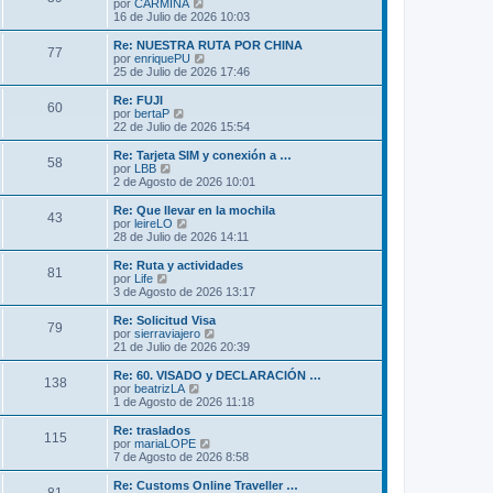
l
V
por
CARMINA
a
m
t
e
16 de Julio de 2026 10:03
j
e
i
r
e
n
m
ú
Re: NUESTRA RUTA POR CHINA
s
77
o
l
V
por
enriquePU
a
m
t
e
25 de Julio de 2026 17:46
j
e
i
r
e
n
m
ú
Re: FUJI
s
60
o
l
V
por
bertaP
a
m
t
e
22 de Julio de 2026 15:54
j
e
i
r
e
n
m
ú
Re: Tarjeta SIM y conexión a …
s
58
o
l
V
por
LBB
a
m
t
e
2 de Agosto de 2026 10:01
j
e
i
r
e
n
m
ú
Re: Que llevar en la mochila
s
43
o
l
V
por
leireLO
a
m
t
e
28 de Julio de 2026 14:11
j
e
i
r
e
n
m
ú
Re: Ruta y actividades
s
81
o
l
V
por
Life
a
m
t
e
3 de Agosto de 2026 13:17
j
e
i
r
e
n
m
ú
Re: Solicitud Visa
s
79
o
l
V
por
sierraviajero
a
m
t
e
21 de Julio de 2026 20:39
j
e
i
r
e
n
m
ú
Re: 60. VISADO y DECLARACIÓN …
s
138
o
l
V
por
beatrizLA
a
m
t
e
1 de Agosto de 2026 11:18
j
e
i
r
e
n
m
ú
Re: traslados
s
115
o
l
V
por
mariaLOPE
a
m
t
e
7 de Agosto de 2026 8:58
j
e
i
r
e
n
m
ú
Re: Customs Online Traveller …
s