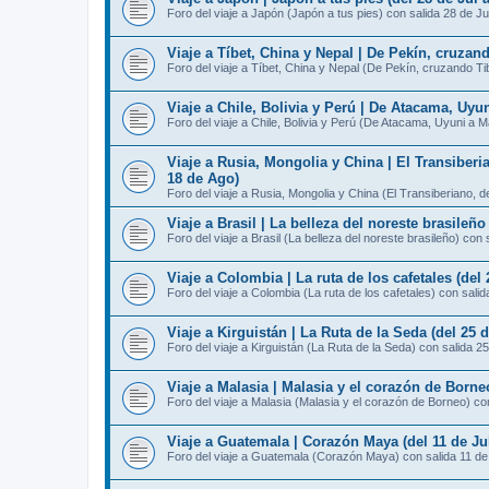
Foro del viaje a Japón (Japón a tus pies) con salida 28 de Ju
Viaje a Tíbet, China y Nepal | De Pekín, cruzan
Foro del viaje a Tíbet, China y Nepal (De Pekín, cruzando T
Viaje a Chile, Bolivia y Perú | De Atacama, Uyu
Foro del viaje a Chile, Bolivia y Perú (De Atacama, Uyuni a 
Viaje a Rusia, Mongolia y China | El Transiberi
18 de Ago)
Foro del viaje a Rusia, Mongolia y China (El Transiberiano, 
Viaje a Brasil | La belleza del noreste brasileño
Foro del viaje a Brasil (La belleza del noreste brasileño) con 
Viaje a Colombia | La ruta de los cafetales (del 
Foro del viaje a Colombia (La ruta de los cafetales) con salid
Viaje a Kirguistán | La Ruta de la Seda (del 25 d
Foro del viaje a Kirguistán (La Ruta de la Seda) con salida 25
Viaje a Malasia | Malasia y el corazón de Borneo
Foro del viaje a Malasia (Malasia y el corazón de Borneo) con
Viaje a Guatemala | Corazón Maya (del 11 de Jul
Foro del viaje a Guatemala (Corazón Maya) con salida 11 de