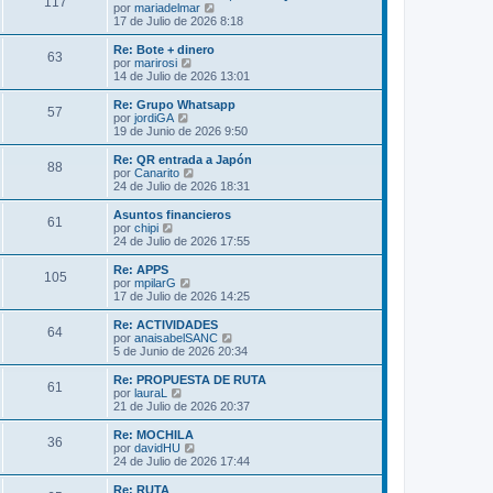
s
117
o
l
V
por
mariadelmar
a
m
t
e
17 de Julio de 2026 8:18
j
e
i
r
e
n
m
ú
Re: Bote + dinero
s
63
o
l
V
por
marirosi
a
m
t
e
14 de Julio de 2026 13:01
j
e
i
r
e
n
m
ú
Re: Grupo Whatsapp
s
57
o
l
V
por
jordiGA
a
m
t
e
19 de Junio de 2026 9:50
j
e
i
r
e
n
m
ú
Re: QR entrada a Japón
s
88
o
l
V
por
Canarito
a
m
t
e
24 de Julio de 2026 18:31
j
e
i
r
e
n
m
ú
Asuntos financieros
s
61
o
l
V
por
chipi
a
m
t
e
24 de Julio de 2026 17:55
j
e
i
r
e
n
m
ú
Re: APPS
s
105
o
l
V
por
mpilarG
a
m
t
e
17 de Julio de 2026 14:25
j
e
i
r
e
n
m
ú
Re: ACTIVIDADES
s
64
o
l
V
por
anaisabelSANC
a
m
t
e
5 de Junio de 2026 20:34
j
e
i
r
e
n
m
ú
Re: PROPUESTA DE RUTA
s
61
o
l
V
por
lauraL
a
m
t
e
21 de Julio de 2026 20:37
j
e
i
r
e
n
m
ú
Re: MOCHILA
s
36
o
l
V
por
davidHU
a
m
t
e
24 de Julio de 2026 17:44
j
e
i
r
e
n
m
ú
Re: RUTA