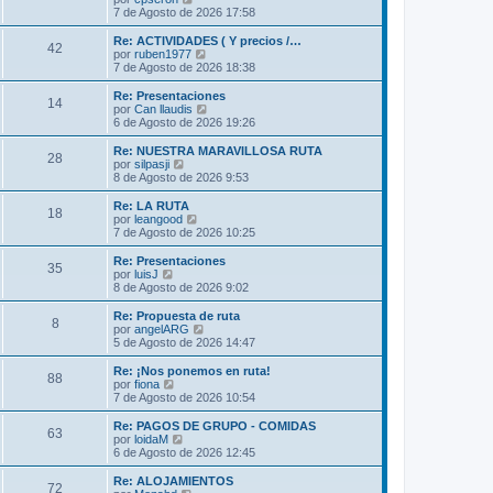
m
t
e
7 de Agosto de 2026 17:58
e
i
r
n
m
ú
Re: ACTIVIDADES ( Y precios /…
s
42
o
l
V
por
ruben1977
a
m
t
e
7 de Agosto de 2026 18:38
j
e
i
r
e
n
m
ú
Re: Presentaciones
s
14
o
l
V
por
Can llaudis
a
m
t
e
6 de Agosto de 2026 19:26
j
e
i
r
e
n
m
ú
Re: NUESTRA MARAVILLOSA RUTA
s
28
o
l
V
por
silpasji
a
m
t
e
8 de Agosto de 2026 9:53
j
e
i
r
e
n
m
ú
Re: LA RUTA
s
18
o
l
V
por
leangood
a
m
t
e
7 de Agosto de 2026 10:25
j
e
i
r
e
n
m
ú
Re: Presentaciones
s
35
o
l
V
por
luisJ
a
m
t
e
8 de Agosto de 2026 9:02
j
e
i
r
e
n
m
ú
Re: Propuesta de ruta
s
8
o
l
V
por
angelARG
a
m
t
e
5 de Agosto de 2026 14:47
j
e
i
r
e
n
m
ú
Re: ¡Nos ponemos en ruta!
s
88
o
l
V
por
fiona
a
m
t
e
7 de Agosto de 2026 10:54
j
e
i
r
e
n
m
ú
Re: PAGOS DE GRUPO - COMIDAS
s
63
o
l
V
por
loidaM
a
m
t
e
6 de Agosto de 2026 12:45
j
e
i
r
e
n
m
ú
Re: ALOJAMIENTOS
s
72
o
l