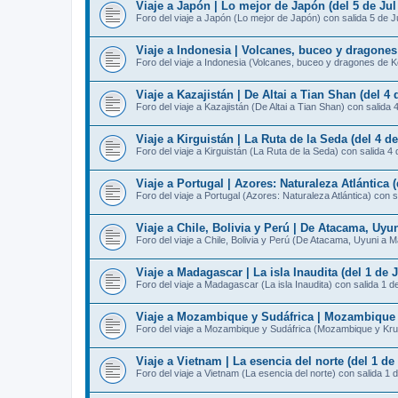
Viaje a Japón | Lo mejor de Japón (del 5 de Jul 
Foro del viaje a Japón (Lo mejor de Japón) con salida 5 de J
Viaje a Indonesia | Volcanes, buceo y dragones
Foro del viaje a Indonesia (Volcanes, buceo y dragones de K
Viaje a Kazajistán | De Altai a Tian Shan (del 4 d
Foro del viaje a Kazajistán (De Altai a Tian Shan) con salida 
Viaje a Kirguistán | La Ruta de la Seda (del 4 de
Foro del viaje a Kirguistán (La Ruta de la Seda) con salida 4 
Viaje a Portugal | Azores: Naturaleza Atlántica (
Foro del viaje a Portugal (Azores: Naturaleza Atlántica) con s
Viaje a Chile, Bolivia y Perú | De Atacama, Uyun
Foro del viaje a Chile, Bolivia y Perú (De Atacama, Uyuni a 
Viaje a Madagascar | La isla Inaudita (del 1 de J
Foro del viaje a Madagascar (La isla Inaudita) con salida 1 de
Viaje a Mozambique y Sudáfrica | Mozambique y 
Foro del viaje a Mozambique y Sudáfrica (Mozambique y Krug
Viaje a Vietnam | La esencia del norte (del 1 de 
Foro del viaje a Vietnam (La esencia del norte) con salida 1 d