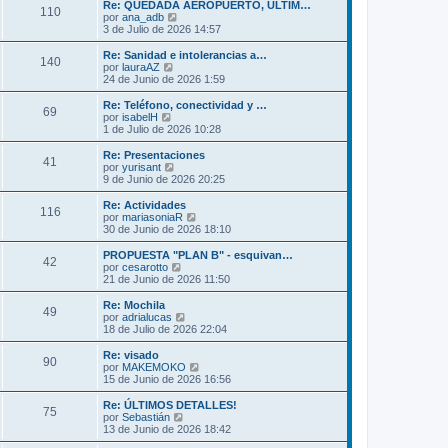
m
ú
Re: QUEDADA AEROPUERTO, ULTIM…
s
110
o
l
V
por
ana_adb
a
m
t
e
3 de Julio de 2026 14:57
j
e
i
r
e
n
m
ú
Re: Sanidad e intolerancias a…
s
140
o
l
V
por
lauraAZ
a
m
t
e
24 de Junio de 2026 1:59
j
e
i
r
e
n
m
ú
Re: Teléfono, conectividad y …
s
69
o
l
V
por
isabelH
a
m
t
e
1 de Julio de 2026 10:28
j
e
i
r
e
n
m
ú
Re: Presentaciones
s
41
o
l
V
por
yurisant
a
m
t
e
9 de Junio de 2026 20:25
j
e
i
r
e
n
m
ú
Re: Actividades
s
116
o
l
V
por
mariasoniaR
a
m
t
e
30 de Junio de 2026 18:10
j
e
i
r
e
n
m
ú
PROPUESTA "PLAN B" - esquivan…
s
42
o
l
V
por
cesarotto
a
m
t
e
21 de Junio de 2026 11:50
j
e
i
r
e
n
m
ú
Re: Mochila
s
49
o
l
V
por
adrialucas
a
m
t
e
18 de Julio de 2026 22:04
j
e
i
r
e
n
m
ú
Re: visado
s
90
o
l
V
por
MAKEMOKO
a
m
t
e
15 de Junio de 2026 16:56
j
e
i
r
e
n
m
ú
Re: ÚLTIMOS DETALLES!
s
75
o
l
V
por
Sebastián
a
m
t
e
13 de Junio de 2026 18:42
j
e
i
r
e