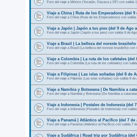
Foro del viaje a México (Yucatán, Oaxaca y DF) con salida 
Viaje a China | Ruta de los Emperadores (del 9
Foro del viaje a China (Ruta de los Emperadores) con salida
Viaje a Japón | Japón a tus pies (del 9 de Ago 
Foro del viaje a Japón (Japón a tus pies) con salida 9 de Ago
Viaje a Brasil | La belleza del noreste brasileño
Foro del viaje a Brasil (La belleza del noreste brasileño) con 
Viaje a Colombia | La ruta de los cafetales (del
Foro del viaje a Colombia (La ruta de los cafetales) con sali
Viaje a Filipinas | Las islas soñadas (del 8 de 
Foro del viaje a Filipinas (Las islas soñadas) con salida 8 de
Viaje a Namibia y Botswana | De Namibia a catar
Foro del viaje a Namibia y Botswana (De Namibia a cataratas 
Viaje a Indonesia | Postales de Indonesia (del 
Foro del viaje a Indonesia (Postales de Indonesia) con salid
Viaje a Panamá | Atlántico al Pacífico (del 7 de
Foro del viaje a Panamá (Atlántico al Pacífico) con salida 7 
Viaje a Sudáfrica | Road trip por Sudáfrica (del