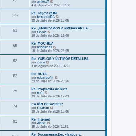
81
o
l
V
por
ainhoaR
a
m
t
e
4 de Agosto de 2026 17:30
j
e
i
r
e
n
m
ú
Re: Tarjeta eSIM
s
137
o
l
V
por
fernandoRA
a
m
t
e
30 de Julio de 2026 16:06
j
e
i
r
e
n
m
ú
Re: ¡EMPEZAMOS A PREPARAR LA …
s
93
o
l
V
por
Sinisis
a
m
t
e
28 de Julio de 2026 16:08
j
e
i
r
e
n
m
ú
Re: MOCHILA
s
69
o
l
V
por
adrialucas
a
m
t
e
18 de Julio de 2026 22:05
j
e
i
r
e
n
m
ú
Re: VUELOS Y ÚLTIMOS DETALLES
s
92
o
l
V
por
xisco
a
m
t
e
3 de Agosto de 2026 16:18
j
e
i
r
e
n
m
ú
Re: RUTA
s
82
o
l
V
por
eduardoAN
a
m
t
e
29 de Julio de 2026 20:56
j
e
i
r
e
n
m
ú
Re: Propuesta de Ruta
s
39
o
l
V
por
nefo
a
m
t
e
23 de Julio de 2026 12:03
j
e
i
r
e
n
m
ú
CAJÓN DESASTRE!
s
74
o
l
V
por
LolaBcn
a
m
t
e
28 de Julio de 2026 18:06
j
e
i
r
e
n
m
ú
Re: Internet
s
91
o
l
V
por
Aletxu
a
m
t
e
25 de Julio de 2026 11:51
j
e
i
r
e
n
m
ú
Re: Documentación, visados y…