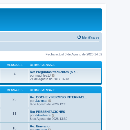
Identificarse
Fecha actual 8 de Agosto de 2026 14:52
MENSAJES
ÚLTIMO MENSAJE
Re: Preguntas frecuentes (o c…
4
V
por
madriles1J
e
24 de Agosto de 2017 16:48
r
ú
l
MENSAJES
ÚLTIMO MENSAJE
t
i
Re: COCHE Y PERMISO INTERNACI…
23
m
V
por
Javimad
o
e
8 de Agosto de 2026 12:15
m
r
e
ú
Re: PRESENTACIONES
11
n
l
V
por
d4nielviera
s
t
e
8 de Agosto de 2026 13:39
a
i
r
j
m
ú
Re: Itinerario
e
18
o
l
V
por
cpseron