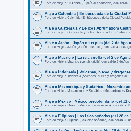
Foro del viaje a Sri Lanka (El país desconocido) con salida 
Viaje a Colombia | En búsqueda de la Ciudad Pe
Foro del viaje a Colombia (En búsqueda de la Ciudad Perdida
Viaje a Guatemala y Belice | Abrumadora Centro
Foro del viaje a Guatemala y Belice (Abrumadora Centroamér
Viaje a Japón | Japón a tus pies (del 2 de Ago 
Foro del viaje a Japón (Japón a tus pies) con salida 2 de Ago
Viaje a Mauricio | La isla criolla (del 2 de Ago 
Foro del viaje a Mauricio (La isla criolla) con salida 2 de Ago
Viaje a Indonesia | Volcanes, buceo y dragone
Foro del viaje a Indonesia (Volcanes, buceo y dragones de 
Viaje a Mozambique y Sudáfrica | Mozambique y
Foro del viaje a Mozambique y Sudáfrica (Mozambique y Kru
Viaje a México | México precolombino (del 31 d
Foro del viaje a México (México precolombino) con salida 31
Viaje a Filipinas | Las islas soñadas (del 28 de 
Foro del viaje a Filipinas (Las islas soñadas) con salida 28 d
Viaje a Japón | Japón a tus pies (del 28 de Jul 