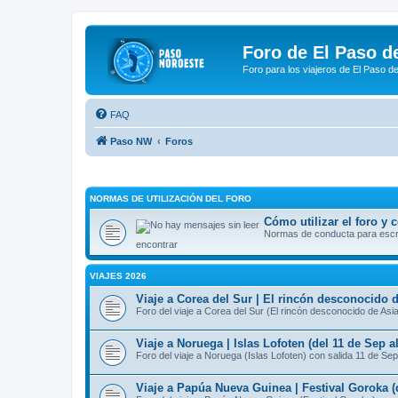
Foro de El Paso d
Foro para los viajeros de El Paso d
FAQ
Paso NW
Foros
NORMAS DE UTILIZACIÓN DEL FORO
Cómo utilizar el foro y
Normas de conducta para escrib
encontrar
VIAJES 2026
Viaje a Corea del Sur | El rincón desconocido d
Foro del viaje a Corea del Sur (El rincón desconocido de Asi
Viaje a Noruega | Islas Lofoten (del 11 de Sep a
Foro del viaje a Noruega (Islas Lofoten) con salida 11 de Sep
Viaje a Papúa Nueva Guinea | Festival Goroka (