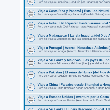
Foro del viaje a Sudáfrica (Road trip por Sudáfrica) con sali
Viaje a Costa Rica y Panamá | Estallido Natural
Foro del viaje a Costa Rica y Panamá (Estallido Natural) con
Viaje a India | Del Rajastán hasta Varanasi (del
Foro del viaje a India (Del Rajastán hasta Varanasi) con sali
Viaje a Madagascar | La isla Inaudita (del 5 de 
Foro del viaje a Madagascar (La isla Inaudita) con salida 5 d
Viaje a Portugal | Azores: Naturaleza Atlántica 
Foro del viaje a Portugal (Azores: Naturaleza Atlántica) con 
Viaje a Sri Lanka y Maldivas | Las joyas del Ind
Foro del viaje a Sri Lanka y Maldivas (Las joyas del Indico) 
Viaje a Pakistán | El reino de Hunza (del 4 de A
Foro del viaje a Pakistán (El reino de Hunza) con salida 4 de
Viaje a China | Paisajes desde Shanghai a Hong
Foro del viaje a China (Paisajes desde Shanghai a Hong Kon
Viaje a Estados Unidos | Aventura por la Costa 
Foro del viaje a Estados Unidos (Aventura por la Costa Oest
Viaje a Sri Lanka | El país desconocido (del 3 