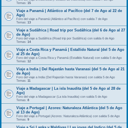
Temas:
15
Viaje a Panamá | Atlántico al Pacífico (del 7 de Ago al 22 de
Ago)
Foro del viaje a Panamá (Atlántico al Pacífico) con salida 7 de Ago
Temas:
13
Viaje a Sudáfrica | Road trip por Sudáfrica (del 6 de Ago al 27
de Ago)
Foro del viaje a Sudáfrica (Road trip por Sudáfrica) con salida 6 de Ago
Temas:
14
Viaje a Costa Rica y Panamá | Estallido Natural (del 5 de Ago
al 25 de Ago)
Foro del viaje a Costa Rica y Panamá (Estallido Natural) con salida 5 de Ago
Temas:
12
Viaje a India | Del Rajastán hasta Varanasi (del 5 de Ago al 21
de Ago)
Foro del viaje a India (Del Rajastán hasta Varanasi) con salida 5 de Ago
Temas:
11
Viaje a Madagascar | La isla Inaudita (del 5 de Ago al 28 de
Ago)
Foro del viaje a Madagascar (La isla Inaudita) con salida 5 de Ago
Temas:
8
Viaje a Portugal | Azores: Naturaleza Atlántica (del 5 de Ago
al 13 de Ago)
Foro del viaje a Portugal (Azores: Naturaleza Atlántica) con salida 5 de Ago
Temas:
9
Viaje a Sri Lanka y Maldivas | Las joyas del Indico (del 5 de