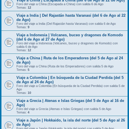
Viaje a China | Escapada a China (del 6 de Ago al 22 de Ago)
Foro del viaje a China (Escapada a China) con salida 6 de Ago
Temas:
12
Viaje a India | Del Rajastán hasta Varanasi (del 6 de Ago al 22
de Ago)
Foro del viaje a India (Del Rajastán hasta Varanasi) con salida 6 de Ago
Temas:
9
Viaje a Indonesia | Volcanes, buceo y dragones de Komodo
(del 6 de Ago al 27 de Ago)
Foro del viaje a Indonesia (Volcanes, buceo y dragones de Komodo) con
salida 6 de Ago
Temas:
12
Viaje a China | Ruta de los Emperadores (del 5 de Ago al 24
de Ago)
Foro del viaje a China (Ruta de los Emperadores) con salida 5 de Ago
Temas:
5
Viaje a Colombia | En búsqueda de la Ciudad Perdida (del 5
de Ago al 24 de Ago)
Foro del viaje a Colombia (En búsqueda de la Ciudad Perdida) con salida 5 de
Ago
Temas:
10
Viaje a Grecia | Atenas e Islas Griegas (del 5 de Ago al 16 de
Ago)
Foro del viaje a Grecia (Atenas e Islas Griegas) con salida 5 de Ago
Temas:
4
Viaje a Japón | Hokkaido, la isla del norte (del 5 de Ago al 26
de Ago)
Foro del viaje a Japón (Hokkaido, la isla del norte) con salida 5 de Ago