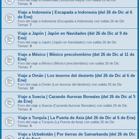
Foro del viaje a Guatemala (Sorpresa Maya) con salida 26 de Dic
Temas:
9
Viaje a Indonesia | Escapada a Indonesia (del 26 de Dic al 6
de Ene)
Foro del viaje a Indonesia (Escapada a Indonesia) con salida 26 de Dic
Temas:
7
Viaje a Japón | Japón en Navidades (del 26 de Dic al 9 de
Ene)
Foro del viaje a Japón (Japón en Navidades) con salida 26 de Dic
Temas:
9
Viaje a México | México precolombino (del 26 de Dic al 11 de
Ene)
Foro del viaje a México (México precolombino) con salida 26 de Dic
Temas:
7
Viaje a Omán | Los tesoros del desierto (del 26 de Dic al 6 de
Ene)
Foro del viaje a Omán (Los tesoros del desierto) con salida 26 de Dic
Temas:
10
Viaje a Suecia | Cazando Auroras Boreales (del 26 de Dic al 5
de Ene)
Foro del viaje a Suecia (Cazando Auroras Boreales) con salida 26 de Dic
Temas:
6
Viaje a Turquía | La Puerta de Asia (del 26 de Dic al 6 de Ene)
Foro del viaje a Turquía (La Puerta de Asia) con salida 26 de Dic
Temas:
6
Viaje a Uzbekistán | Por tierras de Samarkanda (del 26 de Dic
al 5 de Ene)