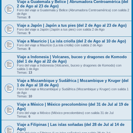
Viaje a Guatemala y Belice | Abrumadora Centroamérica (del
2 de Ago al 23 de Ago)
Foro del viaje a Guatemala y Belice (Abrumadora Centroamérica) con salida 2
de Ago
Temas:
8
Viaje a Japón | Japón a tus pies (del 2 de Ago al 23 de Ago)
Foro del viaje a Japón (Japón a tus pies) con salida 2 de Ago
Temas:
9
Viaje a Mauricio | La isla criolla (del 2 de Ago al 10 de Ago)
Foro del viaje a Mauricio (La isla criolla) con salida 2 de Ago
Temas:
8
Viaje a Indonesia | Volcanes, buceo y dragones de Komodo
(del 1 de Ago al 22 de Ago)
Foro del viaje a Indonesia (Volcanes, buceo y dragones de Komodo) con
salida 1 de Ago
Temas:
13
Viaje a Mozambique y Sudáfrica | Mozambique y Kruger (del
1 de Ago al 18 de Ago)
Foro del viaje a Mozambique y Sudáfrica (Mozambique y Kruger) con salida 1
de Ago
Temas:
10
Viaje a México | México precolombino (del 31 de Jul al 19 de
Ago)
Foro del viaje a México (México precolombino) con salida 31 de Jul
Temas:
6
Viaje a Filipinas | Las islas soñadas (del 28 de Jul al 14 de
Ago)