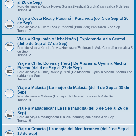
al 26 de Sep)
Foro del viaje a Papúa Nueva Guinea (Festival Goroka) con salida 9 de Sep
Temas:
4
Viaje a Costa Rica y Panamá | Pura vida (del 5 de Sep al 20
de Sep)
Foro del viaje a Costa Rica y Panamá (Pura vida) con salida 5 de Sep
Temas:
7
Viaje a Kirguistán y Uzbekistán | Explorando Asia Central
(del 5 de Sep al 27 de Sep)
Foro del viaje a Kirguistán y Uzbekistán (Explorando Asia Central) con salida 5
de Sep
Temas:
2
Viaje a Chile, Bolivia y Perú | De Atacama, Uyuni a Machu
Picchu (del 4 de Sep al 27 de Sep)
Foro del viaje a Chile, Bolivia y Perú (De Atacama, Uyuni a Machu Picchu) con
salida 4 de Sep
Temas:
4
Viaje a Malasia | Lo mejor de Malasia (del 4 de Sep al 19 de
Sep)
Foro del viaje a Malasia (Lo mejor de Malasia) con salida 4 de Sep
Temas:
4
Viaje a Madagascar | La isla Inaudita (del 3 de Sep al 26 de
Sep)
Foro del viaje a Madagascar (La isla Inaudita) con salida 3 de Sep
Temas:
6
Viaje a Croacia | La magia del Mediterraneo (del 1 de Sep al
13 de Sep)