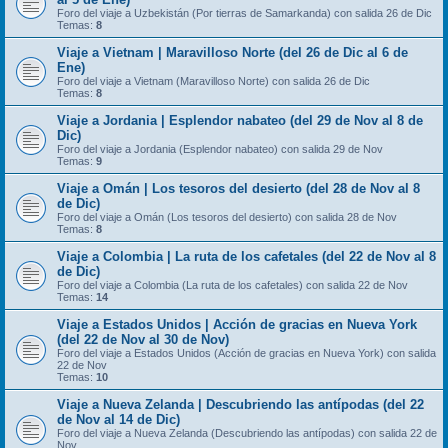
Foro del viaje a Uzbekistán (Por tierras de Samarkanda) con salida 26 de Dic
Temas:
8
Viaje a Vietnam | Maravilloso Norte (del 26 de Dic al 6 de
Ene)
Foro del viaje a Vietnam (Maravilloso Norte) con salida 26 de Dic
Temas:
8
Viaje a Jordania | Esplendor nabateo (del 29 de Nov al 8 de
Dic)
Foro del viaje a Jordania (Esplendor nabateo) con salida 29 de Nov
Temas:
9
Viaje a Omán | Los tesoros del desierto (del 28 de Nov al 8
de Dic)
Foro del viaje a Omán (Los tesoros del desierto) con salida 28 de Nov
Temas:
8
Viaje a Colombia | La ruta de los cafetales (del 22 de Nov al 8
de Dic)
Foro del viaje a Colombia (La ruta de los cafetales) con salida 22 de Nov
Temas:
14
Viaje a Estados Unidos | Acción de gracias en Nueva York
(del 22 de Nov al 30 de Nov)
Foro del viaje a Estados Unidos (Acción de gracias en Nueva York) con salida
22 de Nov
Temas:
10
Viaje a Nueva Zelanda | Descubriendo las antípodas (del 22
de Nov al 14 de Dic)
Foro del viaje a Nueva Zelanda (Descubriendo las antípodas) con salida 22 de
Nov