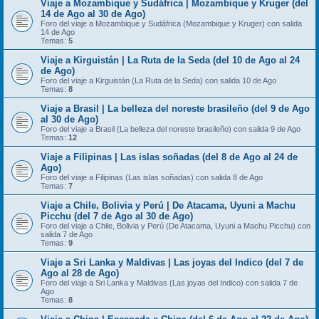
Viaje a Mozambique y Sudáfrica | Mozambique y Kruger (del
14 de Ago al 30 de Ago)
Foro del viaje a Mozambique y Sudáfrica (Mozambique y Kruger) con salida
14 de Ago
Temas:
5
Viaje a Kirguistán | La Ruta de la Seda (del 10 de Ago al 24
de Ago)
Foro del viaje a Kirguistán (La Ruta de la Seda) con salida 10 de Ago
Temas:
8
Viaje a Brasil | La belleza del noreste brasileño (del 9 de Ago
al 30 de Ago)
Foro del viaje a Brasil (La belleza del noreste brasileño) con salida 9 de Ago
Temas:
12
Viaje a Filipinas | Las islas soñadas (del 8 de Ago al 24 de
Ago)
Foro del viaje a Filipinas (Las islas soñadas) con salida 8 de Ago
Temas:
7
Viaje a Chile, Bolivia y Perú | De Atacama, Uyuni a Machu
Picchu (del 7 de Ago al 30 de Ago)
Foro del viaje a Chile, Bolivia y Perú (De Atacama, Uyuni a Machu Picchu) con
salida 7 de Ago
Temas:
9
Viaje a Sri Lanka y Maldivas | Las joyas del Indico (del 7 de
Ago al 28 de Ago)
Foro del viaje a Sri Lanka y Maldivas (Las joyas del Indico) con salida 7 de
Ago
Temas:
8