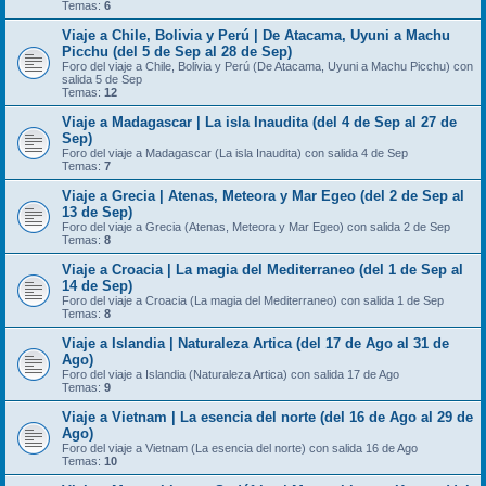
Temas:
6
Viaje a Chile, Bolivia y Perú | De Atacama, Uyuni a Machu
Picchu (del 5 de Sep al 28 de Sep)
Foro del viaje a Chile, Bolivia y Perú (De Atacama, Uyuni a Machu Picchu) con
salida 5 de Sep
Temas:
12
Viaje a Madagascar | La isla Inaudita (del 4 de Sep al 27 de
Sep)
Foro del viaje a Madagascar (La isla Inaudita) con salida 4 de Sep
Temas:
7
Viaje a Grecia | Atenas, Meteora y Mar Egeo (del 2 de Sep al
13 de Sep)
Foro del viaje a Grecia (Atenas, Meteora y Mar Egeo) con salida 2 de Sep
Temas:
8
Viaje a Croacia | La magia del Mediterraneo (del 1 de Sep al
14 de Sep)
Foro del viaje a Croacia (La magia del Mediterraneo) con salida 1 de Sep
Temas:
8
Viaje a Islandia | Naturaleza Artica (del 17 de Ago al 31 de
Ago)
Foro del viaje a Islandia (Naturaleza Artica) con salida 17 de Ago
Temas:
9
Viaje a Vietnam | La esencia del norte (del 16 de Ago al 29 de
Ago)
Foro del viaje a Vietnam (La esencia del norte) con salida 16 de Ago
Temas:
10