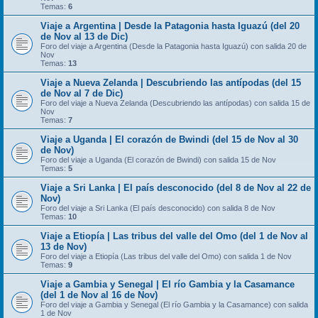
Temas:
6
Viaje a Argentina | Desde la Patagonia hasta Iguazú (del 20
de Nov al 13 de Dic)
Foro del viaje a Argentina (Desde la Patagonia hasta Iguazú) con salida 20 de
Nov
Temas:
13
Viaje a Nueva Zelanda | Descubriendo las antípodas (del 15
de Nov al 7 de Dic)
Foro del viaje a Nueva Zelanda (Descubriendo las antípodas) con salida 15 de
Nov
Temas:
7
Viaje a Uganda | El corazón de Bwindi (del 15 de Nov al 30
de Nov)
Foro del viaje a Uganda (El corazón de Bwindi) con salida 15 de Nov
Temas:
5
Viaje a Sri Lanka | El país desconocido (del 8 de Nov al 22 de
Nov)
Foro del viaje a Sri Lanka (El país desconocido) con salida 8 de Nov
Temas:
10
Viaje a Etiopía | Las tribus del valle del Omo (del 1 de Nov al
13 de Nov)
Foro del viaje a Etiopía (Las tribus del valle del Omo) con salida 1 de Nov
Temas:
9
Viaje a Gambia y Senegal | El río Gambia y la Casamance
(del 1 de Nov al 16 de Nov)
Foro del viaje a Gambia y Senegal (El río Gambia y la Casamance) con salida
1 de Nov