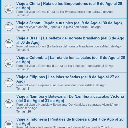
Viaje a China | Ruta de los Emperadores (del 9 de Ago al 28
de Ago)
Foro del viaje a China (Ruta de los Emperadores) con salida 9 de Ago
Temas:
6
Viaje a Japón | Japón a tus pies (del 9 de Ago al 30 de Ago)
Foro del viaje a Japón (Japón a tus pies) con salida 9 de Ago
Temas:
7
Viaje a Brasil | La belleza del noreste brasileño (del 8 de Ago
al 30 de Ago)
Foro del viaje a Brasil (La belleza del noreste brasileño) con salida 8 de Ago
Temas:
9
Viaje a Colombia | La ruta de los cafetales (del 8 de Ago al 28
de Ago)
Foro del viaje a Colombia (La ruta de los cafetales) con salida 8 de Ago
Temas:
8
Viaje a Filipinas | Las islas soñadas (del 8 de Ago al 27 de
Ago)
Foro del viaje a Filipinas (Las islas soñadas) con salida 8 de Ago
Temas:
8
Viaje a Namibia y Botswana | De Namibia a cataratas Victoria
(del 8 de Ago al 31 de Ago)
Foro del viaje a Namibia y Botswana (De Namibia a cataratas Victoria) con
salida 8 de Ago
Temas:
10
Viaje a Indonesia | Postales de Indonesia (del 7 de Ago al 28
de Ago)
Foro del viaje a Indonesia (Postales de Indonesia) con salida 7 de Ago