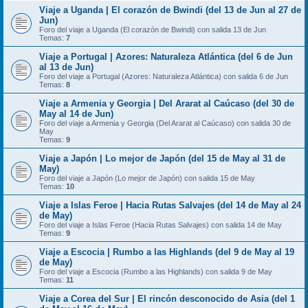
Viaje a Uganda | El corazón de Bwindi (del 13 de Jun al 27 de
Jun)
Foro del viaje a Uganda (El corazón de Bwindi) con salida 13 de Jun
Temas:
7
Viaje a Portugal | Azores: Naturaleza Atlántica (del 6 de Jun
al 13 de Jun)
Foro del viaje a Portugal (Azores: Naturaleza Atlántica) con salida 6 de Jun
Temas:
8
Viaje a Armenia y Georgia | Del Ararat al Caúcaso (del 30 de
May al 14 de Jun)
Foro del viaje a Armenia y Georgia (Del Ararat al Caúcaso) con salida 30 de
May
Temas:
9
Viaje a Japón | Lo mejor de Japón (del 15 de May al 31 de
May)
Foro del viaje a Japón (Lo mejor de Japón) con salida 15 de May
Temas:
10
Viaje a Islas Feroe | Hacia Rutas Salvajes (del 14 de May al 24
de May)
Foro del viaje a Islas Feroe (Hacia Rutas Salvajes) con salida 14 de May
Temas:
9
Viaje a Escocia | Rumbo a las Highlands (del 9 de May al 19
de May)
Foro del viaje a Escocia (Rumbo a las Highlands) con salida 9 de May
Temas:
11
Viaje a Corea del Sur | El rincón desconocido de Asia (del 1