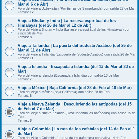
Mar al 6 de Abr)
Foro del viaje a Uzbekistán (Por tierras de Samarkanda) con salida 27 de Mar
Temas:
12
Viaje a Bhután y India | La reserva espiritual de los
Himalayas (del 26 de Mar al 12 de Abr)
Foro del viaje a Bhután y India (La reserva espiritual de los Himalayas) con
salida 26 de Mar
Temas:
8
Viaje a Tailandia | La puerta del Sudeste Asiático (del 26 de
Mar al 11 de Abr)
Foro del viaje a Tailandia (La puerta del Sudeste Asiático) con salida 26 de Mar
Temas:
11
Viaje a Islandia | Escapada a Islandia (del 13 de Mar al 23 de
Mar)
Foro del viaje a Islandia (Escapada a Islandia) con salida 13 de Mar
Temas:
7
Viaje a México | Baja California (del 28 de Feb al 18 de Mar)
Foro del viaje a México (Baja California) con salida 28 de Feb
Temas:
6
Viaje a Nueva Zelanda | Descubriendo las antípodas (del 15
de Feb al 7 de Mar)
Foro del viaje a Nueva Zelanda (Descubriendo las antípodas) con salida 15 de
Feb
Temas:
8
Viaje a Colombia | La ruta de los cafetales (del 14 de Feb al 1
de Mar)
Foro del viaje a Colombia (La ruta de los cafetales) con salida 14 de Feb