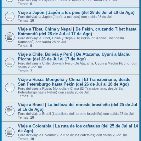
Foro del viaje a Filipinas (Las islas soñadas) con salida 28 de Jul
Temas:
6
Viaje a Japón | Japón a tus pies (del 28 de Jul al 19 de Ago)
Foro del viaje a Japón (Japón a tus pies) con salida 28 de Jul
Temas:
10
Viaje a Tíbet, China y Nepal | De Pekín, cruzando Tibet hasta
Katmandú (del 28 de Jul al 17 de Ago)
Foro del viaje a Tíbet, China y Nepal (De Pekín, cruzando Tibet hasta
Katmandú) con salida 28 de Jul
Temas:
9
Viaje a Chile, Bolivia y Perú | De Atacama, Uyuni a Machu
Picchu (del 26 de Jul al 17 de Ago)
Foro del viaje a Chile, Bolivia y Perú (De Atacama, Uyuni a Machu Picchu) con
salida 26 de Jul
Temas:
7
Viaje a Rusia, Mongolia y China | El Transiberiano, desde
San Petersburgo hasta Pekín (del 26 de Jul al 18 de Ago)
Foro del viaje a Rusia, Mongolia y China (El Transiberiano, desde San
Petersburgo hasta Pekín) con salida 26 de Jul
Temas:
11
Viaje a Brasil | La belleza del noreste brasileño (del 25 de Jul
al 16 de Ago)
Foro del viaje a Brasil (La belleza del noreste brasileño) con salida 25 de Jul
Temas:
10
Viaje a Colombia | La ruta de los cafetales (del 25 de Jul al 14
de Ago)
Foro del viaje a Colombia (La ruta de los cafetales) con salida 25 de Jul
Temas:
10