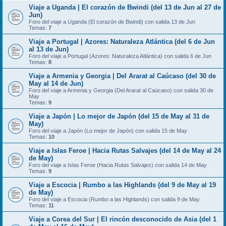
Viaje a Uganda | El corazón de Bwindi (del 13 de Jun al 27 de
Jun)
Foro del viaje a Uganda (El corazón de Bwindi) con salida 13 de Jun
Temas:
7
Viaje a Portugal | Azores: Naturaleza Atlántica (del 6 de Jun
al 13 de Jun)
Foro del viaje a Portugal (Azores: Naturaleza Atlántica) con salida 6 de Jun
Temas:
8
Viaje a Armenia y Georgia | Del Ararat al Caúcaso (del 30 de
May al 14 de Jun)
Foro del viaje a Armenia y Georgia (Del Ararat al Caúcaso) con salida 30 de
May
Temas:
9
Viaje a Japón | Lo mejor de Japón (del 15 de May al 31 de
May)
Foro del viaje a Japón (Lo mejor de Japón) con salida 15 de May
Temas:
10
Viaje a Islas Feroe | Hacia Rutas Salvajes (del 14 de May al 24
de May)
Foro del viaje a Islas Feroe (Hacia Rutas Salvajes) con salida 14 de May
Temas:
9
Viaje a Escocia | Rumbo a las Highlands (del 9 de May al 19
de May)
Foro del viaje a Escocia (Rumbo a las Highlands) con salida 9 de May
Temas:
11
Viaje a Corea del Sur | El rincón desconocido de Asia (del 1