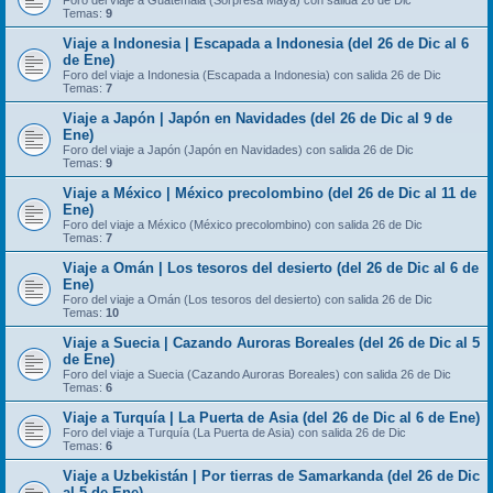
Foro del viaje a Guatemala (Sorpresa Maya) con salida 26 de Dic
Temas:
9
Viaje a Indonesia | Escapada a Indonesia (del 26 de Dic al 6
de Ene)
Foro del viaje a Indonesia (Escapada a Indonesia) con salida 26 de Dic
Temas:
7
Viaje a Japón | Japón en Navidades (del 26 de Dic al 9 de
Ene)
Foro del viaje a Japón (Japón en Navidades) con salida 26 de Dic
Temas:
9
Viaje a México | México precolombino (del 26 de Dic al 11 de
Ene)
Foro del viaje a México (México precolombino) con salida 26 de Dic
Temas:
7
Viaje a Omán | Los tesoros del desierto (del 26 de Dic al 6 de
Ene)
Foro del viaje a Omán (Los tesoros del desierto) con salida 26 de Dic
Temas:
10
Viaje a Suecia | Cazando Auroras Boreales (del 26 de Dic al 5
de Ene)
Foro del viaje a Suecia (Cazando Auroras Boreales) con salida 26 de Dic
Temas:
6
Viaje a Turquía | La Puerta de Asia (del 26 de Dic al 6 de Ene)
Foro del viaje a Turquía (La Puerta de Asia) con salida 26 de Dic
Temas:
6
Viaje a Uzbekistán | Por tierras de Samarkanda (del 26 de Dic
al 5 de Ene)