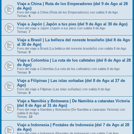
Viaje a China | Ruta de los Emperadores (del 9 de Ago al 28
de Ago)
Foro del viaje a China (Ruta de los Emperadores) con salida 9 de Ago
Temas:
6
Viaje a Japón | Japón a tus pies (del 9 de Ago al 30 de Ago)
Foro del viaje a Japón (Japón a tus pies) con salida 9 de Ago
Temas:
7
Viaje a Brasil | La belleza del noreste brasileño (del 8 de Ago
al 30 de Ago)
Foro del viaje a Brasil (La belleza del noreste brasileño) con salida 8 de Ago
Temas:
9
Viaje a Colombia | La ruta de los cafetales (del 8 de Ago al 28
de Ago)
Foro del viaje a Colombia (La ruta de los cafetales) con salida 8 de Ago
Temas:
8
Viaje a Filipinas | Las islas soñadas (del 8 de Ago al 27 de
Ago)
Foro del viaje a Filipinas (Las islas soñadas) con salida 8 de Ago
Temas:
8
Viaje a Namibia y Botswana | De Namibia a cataratas Victoria
(del 8 de Ago al 31 de Ago)
Foro del viaje a Namibia y Botswana (De Namibia a cataratas Victoria) con
salida 8 de Ago
Temas:
10
Viaje a Indonesia | Postales de Indonesia (del 7 de Ago al 28
de Ago)
Foro del viaje a Indonesia (Postales de Indonesia) con salida 7 de Ago