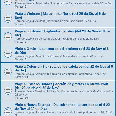
Foro del viaje a Uzbekistán (Por tierras de Samarkanda) con salida 26 de Dic
Temas:
8
Viaje a Vietnam | Maravilloso Norte (del 26 de Dic al 6 de
Ene)
Foro del viaje a Vietnam (Maravilloso Norte) con salida 26 de Dic
Temas:
8
Viaje a Jordania | Esplendor nabateo (del 29 de Nov al 8 de
Dic)
Foro del viaje a Jordania (Esplendor nabateo) con salida 29 de Nov
Temas:
9
Viaje a Omán | Los tesoros del desierto (del 28 de Nov al 8
de Dic)
Foro del viaje a Omán (Los tesoros del desierto) con salida 28 de Nov
Temas:
8
Viaje a Colombia | La ruta de los cafetales (del 22 de Nov al 8
de Dic)
Foro del viaje a Colombia (La ruta de los cafetales) con salida 22 de Nov
Temas:
14
Viaje a Estados Unidos | Acción de gracias en Nueva York
(del 22 de Nov al 30 de Nov)
Foro del viaje a Estados Unidos (Acción de gracias en Nueva York) con salida
22 de Nov
Temas:
10
Viaje a Nueva Zelanda | Descubriendo las antípodas (del 22
de Nov al 14 de Dic)
Foro del viaje a Nueva Zelanda (Descubriendo las antípodas) con salida 22 de
Nov