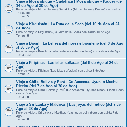
Viaje a Mozambique y Sudáfrica | Mozambique y Kruger (del
14 de Ago al 30 de Ago)
Foro del viaje a Mozambique y Sudáfrica (Mozambique y Kruger) con salida
14 de Ago
Temas:
5
Viaje a Kirguistán | La Ruta de la Seda (del 10 de Ago al 24
de Ago)
Foro del viaje a Kirguistán (La Ruta de la Seda) con salida 10 de Ago
Temas:
8
Viaje a Brasil | La belleza del noreste brasileño (del 9 de Ago
al 30 de Ago)
Foro del viaje a Brasil (La belleza del noreste brasileño) con salida 9 de Ago
Temas:
12
Viaje a Filipinas | Las islas soñadas (del 8 de Ago al 24 de
Ago)
Foro del viaje a Filipinas (Las islas soñadas) con salida 8 de Ago
Temas:
7
Viaje a Chile, Bolivia y Perú | De Atacama, Uyuni a Machu
Picchu (del 7 de Ago al 30 de Ago)
Foro del viaje a Chile, Bolivia y Perú (De Atacama, Uyuni a Machu Picchu) con
salida 7 de Ago
Temas:
9
Viaje a Sri Lanka y Maldivas | Las joyas del Indico (del 7 de
Ago al 28 de Ago)
Foro del viaje a Sri Lanka y Maldivas (Las joyas del Indico) con salida 7 de
Ago
Temas:
8