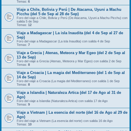
Temas:
6
Viaje a Chile, Bolivia y Perú | De Atacama, Uyuni a Machu
Picchu (del 5 de Sep al 28 de Sep)
Foro del viaje a Chile, Bolivia y Perú (De Atacama, Uyuni a Machu Picchu) con
salida 5 de Sep
Temas:
12
Viaje a Madagascar | La isla Inaudita (del 4 de Sep al 27 de
Sep)
Foro del viaje a Madagascar (La isla Inaudita) con salida 4 de Sep
Temas:
7
Viaje a Grecia | Atenas, Meteora y Mar Egeo (del 2 de Sep al
13 de Sep)
Foro del viaje a Grecia (Atenas, Meteora y Mar Egeo) con salida 2 de Sep
Temas:
8
Viaje a Croacia | La magia del Mediterraneo (del 1 de Sep al
14 de Sep)
Foro del viaje a Croacia (La magia del Mediterraneo) con salida 1 de Sep
Temas:
8
Viaje a Islandia | Naturaleza Artica (del 17 de Ago al 31 de
Ago)
Foro del viaje a Islandia (Naturaleza Artica) con salida 17 de Ago
Temas:
9
Viaje a Vietnam | La esencia del norte (del 16 de Ago al 29 de
Ago)
Foro del viaje a Vietnam (La esencia del norte) con salida 16 de Ago
Temas:
10