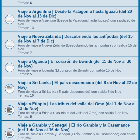
Temas:
6
Viaje a Argentina | Desde la Patagonia hasta Iguazú (del 20
de Nov al 13 de Dic)
Foro del viaje a Argentina (Desde la Patagonia hasta Iguazú) con salida 20 de
Nov
Temas:
13
Viaje a Nueva Zelanda | Descubriendo las antípodas (del 15
de Nov al 7 de Dic)
Foro del viaje a Nueva Zelanda (Descubriendo las antípodas) con salida 15 de
Nov
Temas:
7
Viaje a Uganda | El corazón de Bwindi (del 15 de Nov al 30
de Nov)
Foro del viaje a Uganda (El corazón de Bwindi) con salida 15 de Nov
Temas:
5
Viaje a Sri Lanka | El país desconocido (del 8 de Nov al 22 de
Nov)
Foro del viaje a Sri Lanka (El país desconocido) con salida 8 de Nov
Temas:
10
Viaje a Etiopía | Las tribus del valle del Omo (del 1 de Nov al
13 de Nov)
Foro del viaje a Etiopía (Las tribus del valle del Omo) con salida 1 de Nov
Temas:
9
Viaje a Gambia y Senegal | El río Gambia y la Casamance
(del 1 de Nov al 16 de Nov)
Foro del viaje a Gambia y Senegal (El río Gambia y la Casamance) con salida
1 de Nov