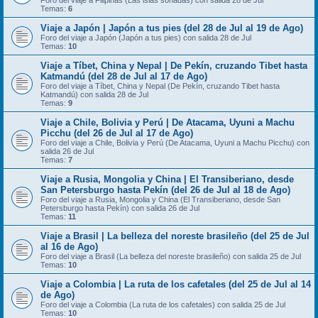
Foro del viaje a Filipinas (Las islas soñadas) con salida 28 de Jul
Temas:
6
Viaje a Japón | Japón a tus pies (del 28 de Jul al 19 de Ago)
Foro del viaje a Japón (Japón a tus pies) con salida 28 de Jul
Temas:
10
Viaje a Tíbet, China y Nepal | De Pekín, cruzando Tibet hasta
Katmandú (del 28 de Jul al 17 de Ago)
Foro del viaje a Tíbet, China y Nepal (De Pekín, cruzando Tibet hasta
Katmandú) con salida 28 de Jul
Temas:
9
Viaje a Chile, Bolivia y Perú | De Atacama, Uyuni a Machu
Picchu (del 26 de Jul al 17 de Ago)
Foro del viaje a Chile, Bolivia y Perú (De Atacama, Uyuni a Machu Picchu) con
salida 26 de Jul
Temas:
7
Viaje a Rusia, Mongolia y China | El Transiberiano, desde
San Petersburgo hasta Pekín (del 26 de Jul al 18 de Ago)
Foro del viaje a Rusia, Mongolia y China (El Transiberiano, desde San
Petersburgo hasta Pekín) con salida 26 de Jul
Temas:
11
Viaje a Brasil | La belleza del noreste brasileño (del 25 de Jul
al 16 de Ago)
Foro del viaje a Brasil (La belleza del noreste brasileño) con salida 25 de Jul
Temas:
10
Viaje a Colombia | La ruta de los cafetales (del 25 de Jul al 14
de Ago)
Foro del viaje a Colombia (La ruta de los cafetales) con salida 25 de Jul
Temas:
10