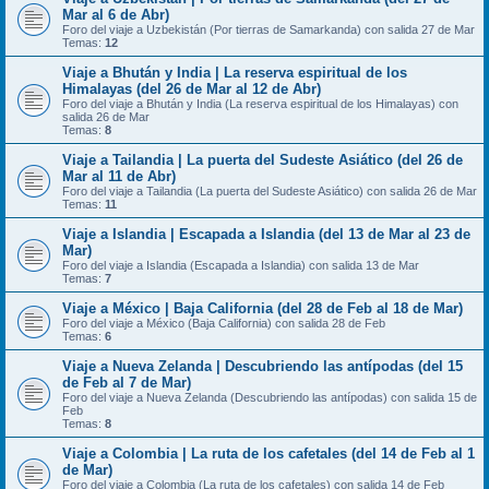
Mar al 6 de Abr)
Foro del viaje a Uzbekistán (Por tierras de Samarkanda) con salida 27 de Mar
Temas:
12
Viaje a Bhután y India | La reserva espiritual de los
Himalayas (del 26 de Mar al 12 de Abr)
Foro del viaje a Bhután y India (La reserva espiritual de los Himalayas) con
salida 26 de Mar
Temas:
8
Viaje a Tailandia | La puerta del Sudeste Asiático (del 26 de
Mar al 11 de Abr)
Foro del viaje a Tailandia (La puerta del Sudeste Asiático) con salida 26 de Mar
Temas:
11
Viaje a Islandia | Escapada a Islandia (del 13 de Mar al 23 de
Mar)
Foro del viaje a Islandia (Escapada a Islandia) con salida 13 de Mar
Temas:
7
Viaje a México | Baja California (del 28 de Feb al 18 de Mar)
Foro del viaje a México (Baja California) con salida 28 de Feb
Temas:
6
Viaje a Nueva Zelanda | Descubriendo las antípodas (del 15
de Feb al 7 de Mar)
Foro del viaje a Nueva Zelanda (Descubriendo las antípodas) con salida 15 de
Feb
Temas:
8
Viaje a Colombia | La ruta de los cafetales (del 14 de Feb al 1
de Mar)
Foro del viaje a Colombia (La ruta de los cafetales) con salida 14 de Feb