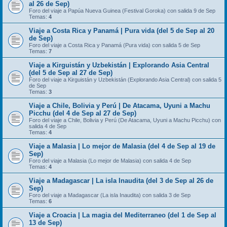
al 26 de Sep)
Foro del viaje a Papúa Nueva Guinea (Festival Goroka) con salida 9 de Sep
Temas:
4
Viaje a Costa Rica y Panamá | Pura vida (del 5 de Sep al 20
de Sep)
Foro del viaje a Costa Rica y Panamá (Pura vida) con salida 5 de Sep
Temas:
7
Viaje a Kirguistán y Uzbekistán | Explorando Asia Central
(del 5 de Sep al 27 de Sep)
Foro del viaje a Kirguistán y Uzbekistán (Explorando Asia Central) con salida 5
de Sep
Temas:
3
Viaje a Chile, Bolivia y Perú | De Atacama, Uyuni a Machu
Picchu (del 4 de Sep al 27 de Sep)
Foro del viaje a Chile, Bolivia y Perú (De Atacama, Uyuni a Machu Picchu) con
salida 4 de Sep
Temas:
4
Viaje a Malasia | Lo mejor de Malasia (del 4 de Sep al 19 de
Sep)
Foro del viaje a Malasia (Lo mejor de Malasia) con salida 4 de Sep
Temas:
4
Viaje a Madagascar | La isla Inaudita (del 3 de Sep al 26 de
Sep)
Foro del viaje a Madagascar (La isla Inaudita) con salida 3 de Sep
Temas:
6
Viaje a Croacia | La magia del Mediterraneo (del 1 de Sep al
13 de Sep)