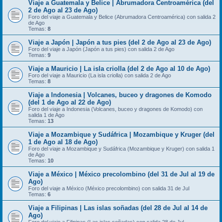
Viaje a Guatemala y Belice | Abrumadora Centroamérica (del
2 de Ago al 23 de Ago)
Foro del viaje a Guatemala y Belice (Abrumadora Centroamérica) con salida 2
de Ago
Temas:
8
Viaje a Japón | Japón a tus pies (del 2 de Ago al 23 de Ago)
Foro del viaje a Japón (Japón a tus pies) con salida 2 de Ago
Temas:
9
Viaje a Mauricio | La isla criolla (del 2 de Ago al 10 de Ago)
Foro del viaje a Mauricio (La isla criolla) con salida 2 de Ago
Temas:
8
Viaje a Indonesia | Volcanes, buceo y dragones de Komodo
(del 1 de Ago al 22 de Ago)
Foro del viaje a Indonesia (Volcanes, buceo y dragones de Komodo) con
salida 1 de Ago
Temas:
13
Viaje a Mozambique y Sudáfrica | Mozambique y Kruger (del
1 de Ago al 18 de Ago)
Foro del viaje a Mozambique y Sudáfrica (Mozambique y Kruger) con salida 1
de Ago
Temas:
10
Viaje a México | México precolombino (del 31 de Jul al 19 de
Ago)
Foro del viaje a México (México precolombino) con salida 31 de Jul
Temas:
6
Viaje a Filipinas | Las islas soñadas (del 28 de Jul al 14 de
Ago)