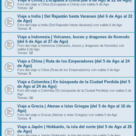
Viaje a China | Escapada a China (del 6 de Ago al 22 de Ago)
Foro del viaje a China (Escapada a China) con salida 6 de Ago
Temas:
12
Viaje a India | Del Rajastán hasta Varanasi (del 6 de Ago al 22
de Ago)
Foro del viaje a India (Del Rajastán hasta Varanasi) con salida 6 de Ago
Temas:
9
Viaje a Indonesia | Volcanes, buceo y dragones de Komodo
(del 6 de Ago al 27 de Ago)
Foro del viaje a Indonesia (Volcanes, buceo y dragones de Komodo) con
salida 6 de Ago
Temas:
12
Viaje a China | Ruta de los Emperadores (del 5 de Ago al 24
de Ago)
Foro del viaje a China (Ruta de los Emperadores) con salida 5 de Ago
Temas:
5
Viaje a Colombia | En búsqueda de la Ciudad Perdida (del 5
de Ago al 24 de Ago)
Foro del viaje a Colombia (En búsqueda de la Ciudad Perdida) con salida 5 de
Ago
Temas:
10
Viaje a Grecia | Atenas e Islas Griegas (del 5 de Ago al 16 de
Ago)
Foro del viaje a Grecia (Atenas e Islas Griegas) con salida 5 de Ago
Temas:
4
Viaje a Japón | Hokkaido, la isla del norte (del 5 de Ago al 26
de Ago)
Foro del viaje a Japón (Hokkaido, la isla del norte) con salida 5 de Ago