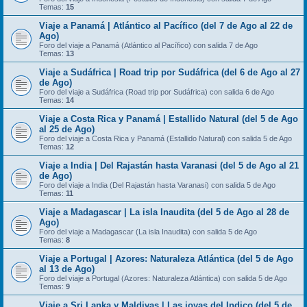
Temas:
15
Viaje a Panamá | Atlántico al Pacífico (del 7 de Ago al 22 de
Ago)
Foro del viaje a Panamá (Atlántico al Pacífico) con salida 7 de Ago
Temas:
13
Viaje a Sudáfrica | Road trip por Sudáfrica (del 6 de Ago al 27
de Ago)
Foro del viaje a Sudáfrica (Road trip por Sudáfrica) con salida 6 de Ago
Temas:
14
Viaje a Costa Rica y Panamá | Estallido Natural (del 5 de Ago
al 25 de Ago)
Foro del viaje a Costa Rica y Panamá (Estallido Natural) con salida 5 de Ago
Temas:
12
Viaje a India | Del Rajastán hasta Varanasi (del 5 de Ago al 21
de Ago)
Foro del viaje a India (Del Rajastán hasta Varanasi) con salida 5 de Ago
Temas:
11
Viaje a Madagascar | La isla Inaudita (del 5 de Ago al 28 de
Ago)
Foro del viaje a Madagascar (La isla Inaudita) con salida 5 de Ago
Temas:
8
Viaje a Portugal | Azores: Naturaleza Atlántica (del 5 de Ago
al 13 de Ago)
Foro del viaje a Portugal (Azores: Naturaleza Atlántica) con salida 5 de Ago
Temas:
9
Viaje a Sri Lanka y Maldivas | Las joyas del Indico (del 5 de