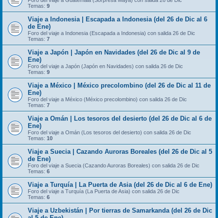
Foro del viaje a Guatemala (Sorpresa Maya) con salida 26 de Dic
Temas:
9
Viaje a Indonesia | Escapada a Indonesia (del 26 de Dic al 6
de Ene)
Foro del viaje a Indonesia (Escapada a Indonesia) con salida 26 de Dic
Temas:
7
Viaje a Japón | Japón en Navidades (del 26 de Dic al 9 de
Ene)
Foro del viaje a Japón (Japón en Navidades) con salida 26 de Dic
Temas:
9
Viaje a México | México precolombino (del 26 de Dic al 11 de
Ene)
Foro del viaje a México (México precolombino) con salida 26 de Dic
Temas:
7
Viaje a Omán | Los tesoros del desierto (del 26 de Dic al 6 de
Ene)
Foro del viaje a Omán (Los tesoros del desierto) con salida 26 de Dic
Temas:
10
Viaje a Suecia | Cazando Auroras Boreales (del 26 de Dic al 5
de Ene)
Foro del viaje a Suecia (Cazando Auroras Boreales) con salida 26 de Dic
Temas:
6
Viaje a Turquía | La Puerta de Asia (del 26 de Dic al 6 de Ene)
Foro del viaje a Turquía (La Puerta de Asia) con salida 26 de Dic
Temas:
6
Viaje a Uzbekistán | Por tierras de Samarkanda (del 26 de Dic
al 5 de Ene)