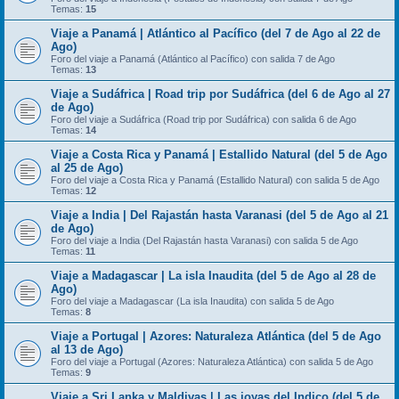
Temas:
15
Viaje a Panamá | Atlántico al Pacífico (del 7 de Ago al 22 de
Ago)
Foro del viaje a Panamá (Atlántico al Pacífico) con salida 7 de Ago
Temas:
13
Viaje a Sudáfrica | Road trip por Sudáfrica (del 6 de Ago al 27
de Ago)
Foro del viaje a Sudáfrica (Road trip por Sudáfrica) con salida 6 de Ago
Temas:
14
Viaje a Costa Rica y Panamá | Estallido Natural (del 5 de Ago
al 25 de Ago)
Foro del viaje a Costa Rica y Panamá (Estallido Natural) con salida 5 de Ago
Temas:
12
Viaje a India | Del Rajastán hasta Varanasi (del 5 de Ago al 21
de Ago)
Foro del viaje a India (Del Rajastán hasta Varanasi) con salida 5 de Ago
Temas:
11
Viaje a Madagascar | La isla Inaudita (del 5 de Ago al 28 de
Ago)
Foro del viaje a Madagascar (La isla Inaudita) con salida 5 de Ago
Temas:
8
Viaje a Portugal | Azores: Naturaleza Atlántica (del 5 de Ago
al 13 de Ago)
Foro del viaje a Portugal (Azores: Naturaleza Atlántica) con salida 5 de Ago
Temas:
9
Viaje a Sri Lanka y Maldivas | Las joyas del Indico (del 5 de