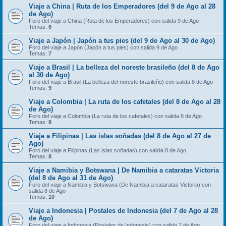
Viaje a China | Ruta de los Emperadores (del 9 de Ago al 28
de Ago)
Foro del viaje a China (Ruta de los Emperadores) con salida 9 de Ago
Temas:
6
Viaje a Japón | Japón a tus pies (del 9 de Ago al 30 de Ago)
Foro del viaje a Japón (Japón a tus pies) con salida 9 de Ago
Temas:
7
Viaje a Brasil | La belleza del noreste brasileño (del 8 de Ago
al 30 de Ago)
Foro del viaje a Brasil (La belleza del noreste brasileño) con salida 8 de Ago
Temas:
9
Viaje a Colombia | La ruta de los cafetales (del 8 de Ago al 28
de Ago)
Foro del viaje a Colombia (La ruta de los cafetales) con salida 8 de Ago
Temas:
8
Viaje a Filipinas | Las islas soñadas (del 8 de Ago al 27 de
Ago)
Foro del viaje a Filipinas (Las islas soñadas) con salida 8 de Ago
Temas:
8
Viaje a Namibia y Botswana | De Namibia a cataratas Victoria
(del 8 de Ago al 31 de Ago)
Foro del viaje a Namibia y Botswana (De Namibia a cataratas Victoria) con
salida 8 de Ago
Temas:
10
Viaje a Indonesia | Postales de Indonesia (del 7 de Ago al 28
de Ago)
Foro del viaje a Indonesia (Postales de Indonesia) con salida 7 de Ago