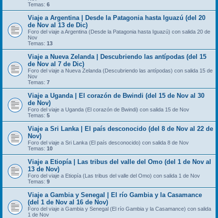
Temas:
6
Viaje a Argentina | Desde la Patagonia hasta Iguazú (del 20
de Nov al 13 de Dic)
Foro del viaje a Argentina (Desde la Patagonia hasta Iguazú) con salida 20 de
Nov
Temas:
13
Viaje a Nueva Zelanda | Descubriendo las antípodas (del 15
de Nov al 7 de Dic)
Foro del viaje a Nueva Zelanda (Descubriendo las antípodas) con salida 15 de
Nov
Temas:
7
Viaje a Uganda | El corazón de Bwindi (del 15 de Nov al 30
de Nov)
Foro del viaje a Uganda (El corazón de Bwindi) con salida 15 de Nov
Temas:
5
Viaje a Sri Lanka | El país desconocido (del 8 de Nov al 22 de
Nov)
Foro del viaje a Sri Lanka (El país desconocido) con salida 8 de Nov
Temas:
10
Viaje a Etiopía | Las tribus del valle del Omo (del 1 de Nov al
13 de Nov)
Foro del viaje a Etiopía (Las tribus del valle del Omo) con salida 1 de Nov
Temas:
9
Viaje a Gambia y Senegal | El río Gambia y la Casamance
(del 1 de Nov al 16 de Nov)
Foro del viaje a Gambia y Senegal (El río Gambia y la Casamance) con salida
1 de Nov