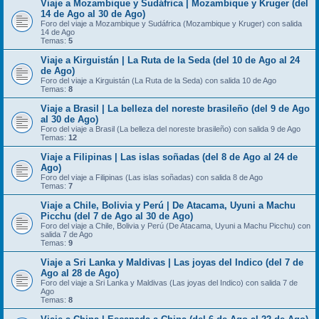
Viaje a Mozambique y Sudáfrica | Mozambique y Kruger (del
14 de Ago al 30 de Ago)
Foro del viaje a Mozambique y Sudáfrica (Mozambique y Kruger) con salida
14 de Ago
Temas:
5
Viaje a Kirguistán | La Ruta de la Seda (del 10 de Ago al 24
de Ago)
Foro del viaje a Kirguistán (La Ruta de la Seda) con salida 10 de Ago
Temas:
8
Viaje a Brasil | La belleza del noreste brasileño (del 9 de Ago
al 30 de Ago)
Foro del viaje a Brasil (La belleza del noreste brasileño) con salida 9 de Ago
Temas:
12
Viaje a Filipinas | Las islas soñadas (del 8 de Ago al 24 de
Ago)
Foro del viaje a Filipinas (Las islas soñadas) con salida 8 de Ago
Temas:
7
Viaje a Chile, Bolivia y Perú | De Atacama, Uyuni a Machu
Picchu (del 7 de Ago al 30 de Ago)
Foro del viaje a Chile, Bolivia y Perú (De Atacama, Uyuni a Machu Picchu) con
salida 7 de Ago
Temas:
9
Viaje a Sri Lanka y Maldivas | Las joyas del Indico (del 7 de
Ago al 28 de Ago)
Foro del viaje a Sri Lanka y Maldivas (Las joyas del Indico) con salida 7 de
Ago
Temas:
8