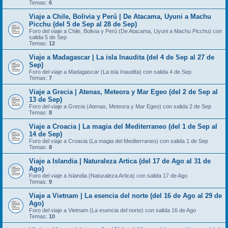
Temas:
6
Viaje a Chile, Bolivia y Perú | De Atacama, Uyuni a Machu
Picchu (del 5 de Sep al 28 de Sep)
Foro del viaje a Chile, Bolivia y Perú (De Atacama, Uyuni a Machu Picchu) con
salida 5 de Sep
Temas:
12
Viaje a Madagascar | La isla Inaudita (del 4 de Sep al 27 de
Sep)
Foro del viaje a Madagascar (La isla Inaudita) con salida 4 de Sep
Temas:
7
Viaje a Grecia | Atenas, Meteora y Mar Egeo (del 2 de Sep al
13 de Sep)
Foro del viaje a Grecia (Atenas, Meteora y Mar Egeo) con salida 2 de Sep
Temas:
8
Viaje a Croacia | La magia del Mediterraneo (del 1 de Sep al
14 de Sep)
Foro del viaje a Croacia (La magia del Mediterraneo) con salida 1 de Sep
Temas:
8
Viaje a Islandia | Naturaleza Artica (del 17 de Ago al 31 de
Ago)
Foro del viaje a Islandia (Naturaleza Artica) con salida 17 de Ago
Temas:
9
Viaje a Vietnam | La esencia del norte (del 16 de Ago al 29 de
Ago)
Foro del viaje a Vietnam (La esencia del norte) con salida 16 de Ago
Temas:
10