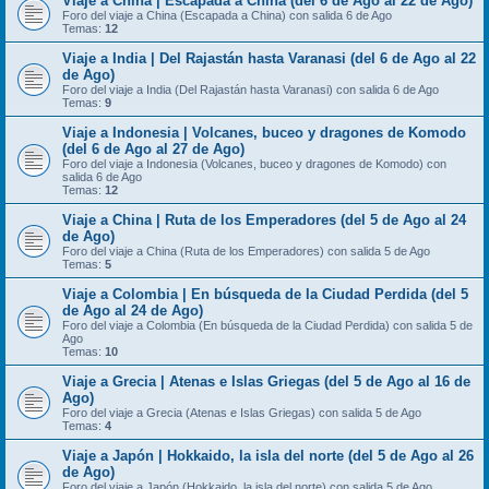
Viaje a China | Escapada a China (del 6 de Ago al 22 de Ago)
Foro del viaje a China (Escapada a China) con salida 6 de Ago
Temas:
12
Viaje a India | Del Rajastán hasta Varanasi (del 6 de Ago al 22
de Ago)
Foro del viaje a India (Del Rajastán hasta Varanasi) con salida 6 de Ago
Temas:
9
Viaje a Indonesia | Volcanes, buceo y dragones de Komodo
(del 6 de Ago al 27 de Ago)
Foro del viaje a Indonesia (Volcanes, buceo y dragones de Komodo) con
salida 6 de Ago
Temas:
12
Viaje a China | Ruta de los Emperadores (del 5 de Ago al 24
de Ago)
Foro del viaje a China (Ruta de los Emperadores) con salida 5 de Ago
Temas:
5
Viaje a Colombia | En búsqueda de la Ciudad Perdida (del 5
de Ago al 24 de Ago)
Foro del viaje a Colombia (En búsqueda de la Ciudad Perdida) con salida 5 de
Ago
Temas:
10
Viaje a Grecia | Atenas e Islas Griegas (del 5 de Ago al 16 de
Ago)
Foro del viaje a Grecia (Atenas e Islas Griegas) con salida 5 de Ago
Temas:
4
Viaje a Japón | Hokkaido, la isla del norte (del 5 de Ago al 26
de Ago)
Foro del viaje a Japón (Hokkaido, la isla del norte) con salida 5 de Ago