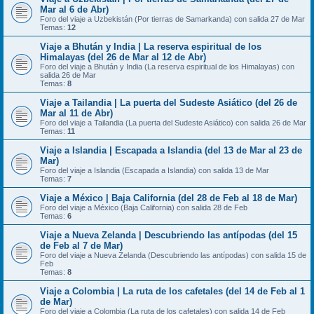
Mar al 6 de Abr)
Foro del viaje a Uzbekistán (Por tierras de Samarkanda) con salida 27 de Mar
Temas:
12
Viaje a Bhután y India | La reserva espiritual de los
Himalayas (del 26 de Mar al 12 de Abr)
Foro del viaje a Bhután y India (La reserva espiritual de los Himalayas) con
salida 26 de Mar
Temas:
8
Viaje a Tailandia | La puerta del Sudeste Asiático (del 26 de
Mar al 11 de Abr)
Foro del viaje a Tailandia (La puerta del Sudeste Asiático) con salida 26 de Mar
Temas:
11
Viaje a Islandia | Escapada a Islandia (del 13 de Mar al 23 de
Mar)
Foro del viaje a Islandia (Escapada a Islandia) con salida 13 de Mar
Temas:
7
Viaje a México | Baja California (del 28 de Feb al 18 de Mar)
Foro del viaje a México (Baja California) con salida 28 de Feb
Temas:
6
Viaje a Nueva Zelanda | Descubriendo las antípodas (del 15
de Feb al 7 de Mar)
Foro del viaje a Nueva Zelanda (Descubriendo las antípodas) con salida 15 de
Feb
Temas:
8
Viaje a Colombia | La ruta de los cafetales (del 14 de Feb al 1
de Mar)
Foro del viaje a Colombia (La ruta de los cafetales) con salida 14 de Feb