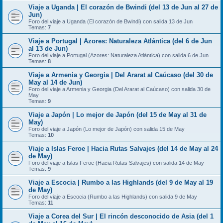
Viaje a Uganda | El corazón de Bwindi (del 13 de Jun al 27 de
Jun)
Foro del viaje a Uganda (El corazón de Bwindi) con salida 13 de Jun
Temas:
7
Viaje a Portugal | Azores: Naturaleza Atlántica (del 6 de Jun
al 13 de Jun)
Foro del viaje a Portugal (Azores: Naturaleza Atlántica) con salida 6 de Jun
Temas:
8
Viaje a Armenia y Georgia | Del Ararat al Caúcaso (del 30 de
May al 14 de Jun)
Foro del viaje a Armenia y Georgia (Del Ararat al Caúcaso) con salida 30 de
May
Temas:
9
Viaje a Japón | Lo mejor de Japón (del 15 de May al 31 de
May)
Foro del viaje a Japón (Lo mejor de Japón) con salida 15 de May
Temas:
10
Viaje a Islas Feroe | Hacia Rutas Salvajes (del 14 de May al 24
de May)
Foro del viaje a Islas Feroe (Hacia Rutas Salvajes) con salida 14 de May
Temas:
9
Viaje a Escocia | Rumbo a las Highlands (del 9 de May al 19
de May)
Foro del viaje a Escocia (Rumbo a las Highlands) con salida 9 de May
Temas:
11
Viaje a Corea del Sur | El rincón desconocido de Asia (del 1