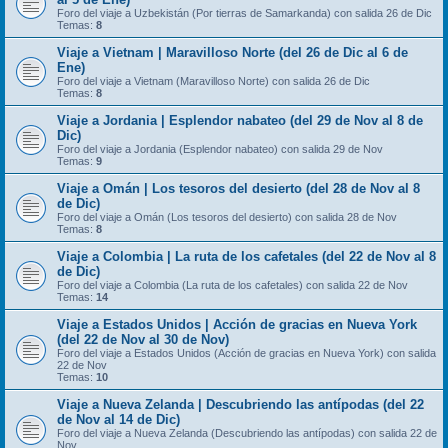
Foro del viaje a Uzbekistán (Por tierras de Samarkanda) con salida 26 de Dic
Temas:
8
Viaje a Vietnam | Maravilloso Norte (del 26 de Dic al 6 de
Ene)
Foro del viaje a Vietnam (Maravilloso Norte) con salida 26 de Dic
Temas:
8
Viaje a Jordania | Esplendor nabateo (del 29 de Nov al 8 de
Dic)
Foro del viaje a Jordania (Esplendor nabateo) con salida 29 de Nov
Temas:
9
Viaje a Omán | Los tesoros del desierto (del 28 de Nov al 8
de Dic)
Foro del viaje a Omán (Los tesoros del desierto) con salida 28 de Nov
Temas:
8
Viaje a Colombia | La ruta de los cafetales (del 22 de Nov al 8
de Dic)
Foro del viaje a Colombia (La ruta de los cafetales) con salida 22 de Nov
Temas:
14
Viaje a Estados Unidos | Acción de gracias en Nueva York
(del 22 de Nov al 30 de Nov)
Foro del viaje a Estados Unidos (Acción de gracias en Nueva York) con salida
22 de Nov
Temas:
10
Viaje a Nueva Zelanda | Descubriendo las antípodas (del 22
de Nov al 14 de Dic)
Foro del viaje a Nueva Zelanda (Descubriendo las antípodas) con salida 22 de
Nov