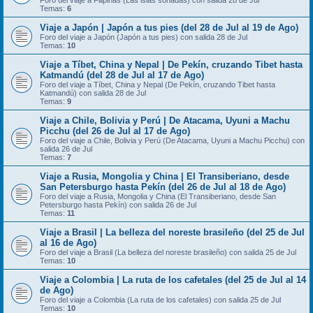
Foro del viaje a Filipinas (Las islas soñadas) con salida 28 de Jul
Temas:
6
Viaje a Japón | Japón a tus pies (del 28 de Jul al 19 de Ago)
Foro del viaje a Japón (Japón a tus pies) con salida 28 de Jul
Temas:
10
Viaje a Tíbet, China y Nepal | De Pekín, cruzando Tibet hasta
Katmandú (del 28 de Jul al 17 de Ago)
Foro del viaje a Tíbet, China y Nepal (De Pekín, cruzando Tibet hasta
Katmandú) con salida 28 de Jul
Temas:
9
Viaje a Chile, Bolivia y Perú | De Atacama, Uyuni a Machu
Picchu (del 26 de Jul al 17 de Ago)
Foro del viaje a Chile, Bolivia y Perú (De Atacama, Uyuni a Machu Picchu) con
salida 26 de Jul
Temas:
7
Viaje a Rusia, Mongolia y China | El Transiberiano, desde
San Petersburgo hasta Pekín (del 26 de Jul al 18 de Ago)
Foro del viaje a Rusia, Mongolia y China (El Transiberiano, desde San
Petersburgo hasta Pekín) con salida 26 de Jul
Temas:
11
Viaje a Brasil | La belleza del noreste brasileño (del 25 de Jul
al 16 de Ago)
Foro del viaje a Brasil (La belleza del noreste brasileño) con salida 25 de Jul
Temas:
10
Viaje a Colombia | La ruta de los cafetales (del 25 de Jul al 14
de Ago)
Foro del viaje a Colombia (La ruta de los cafetales) con salida 25 de Jul
Temas:
10