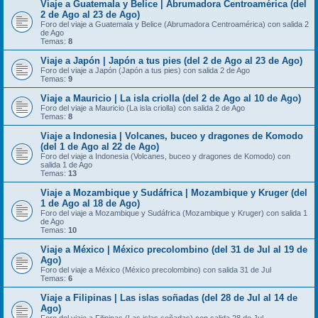
Viaje a Guatemala y Belice | Abrumadora Centroamérica (del
2 de Ago al 23 de Ago)
Foro del viaje a Guatemala y Belice (Abrumadora Centroamérica) con salida 2
de Ago
Temas:
8
Viaje a Japón | Japón a tus pies (del 2 de Ago al 23 de Ago)
Foro del viaje a Japón (Japón a tus pies) con salida 2 de Ago
Temas:
9
Viaje a Mauricio | La isla criolla (del 2 de Ago al 10 de Ago)
Foro del viaje a Mauricio (La isla criolla) con salida 2 de Ago
Temas:
8
Viaje a Indonesia | Volcanes, buceo y dragones de Komodo
(del 1 de Ago al 22 de Ago)
Foro del viaje a Indonesia (Volcanes, buceo y dragones de Komodo) con
salida 1 de Ago
Temas:
13
Viaje a Mozambique y Sudáfrica | Mozambique y Kruger (del
1 de Ago al 18 de Ago)
Foro del viaje a Mozambique y Sudáfrica (Mozambique y Kruger) con salida 1
de Ago
Temas:
10
Viaje a México | México precolombino (del 31 de Jul al 19 de
Ago)
Foro del viaje a México (México precolombino) con salida 31 de Jul
Temas:
6
Viaje a Filipinas | Las islas soñadas (del 28 de Jul al 14 de
Ago)