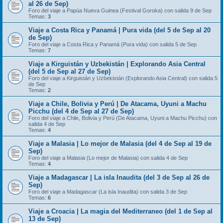
al 26 de Sep)
Foro del viaje a Papúa Nueva Guinea (Festival Goroka) con salida 9 de Sep
Temas:
3
Viaje a Costa Rica y Panamá | Pura vida (del 5 de Sep al 20
de Sep)
Foro del viaje a Costa Rica y Panamá (Pura vida) con salida 5 de Sep
Temas:
7
Viaje a Kirguistán y Uzbekistán | Explorando Asia Central
(del 5 de Sep al 27 de Sep)
Foro del viaje a Kirguistán y Uzbekistán (Explorando Asia Central) con salida 5
de Sep
Temas:
2
Viaje a Chile, Bolivia y Perú | De Atacama, Uyuni a Machu
Picchu (del 4 de Sep al 27 de Sep)
Foro del viaje a Chile, Bolivia y Perú (De Atacama, Uyuni a Machu Picchu) con
salida 4 de Sep
Temas:
4
Viaje a Malasia | Lo mejor de Malasia (del 4 de Sep al 19 de
Sep)
Foro del viaje a Malasia (Lo mejor de Malasia) con salida 4 de Sep
Temas:
4
Viaje a Madagascar | La isla Inaudita (del 3 de Sep al 26 de
Sep)
Foro del viaje a Madagascar (La isla Inaudita) con salida 3 de Sep
Temas:
6
Viaje a Croacia | La magia del Mediterraneo (del 1 de Sep al
13 de Sep)