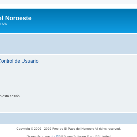
el Noroeste
el NW
 Control de Usuario
n esta sesión
Copyright © 2006 - 2026 Foro de El Paso del Noroeste All rights reserved.
Desarrollado por
phpBB
® Forum Software © phpBB Limited