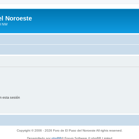
el Noroeste
el NW
n esta sesión
Copyright © 2006 - 2026 Foro de El Paso del Noroeste All rights reserved.
Desarrollado por
phpBB
® Forum Software © phpBB Limited