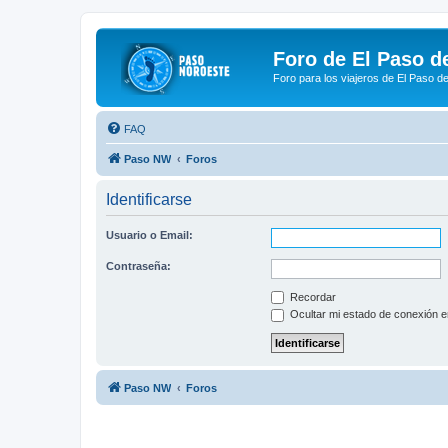
Foro de El Paso d
Foro para los viajeros de El Paso d
FAQ
Paso NW
Foros
Identificarse
Usuario o Email:
Contraseña:
Recordar
Ocultar mi estado de conexión e
Paso NW
Foros