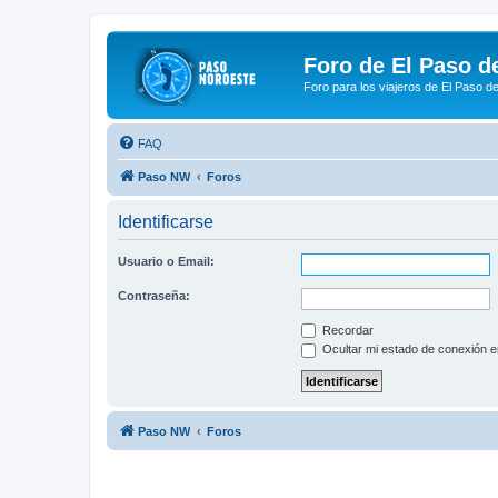
Foro de El Paso d
Foro para los viajeros de El Paso d
FAQ
Paso NW
Foros
Identificarse
Usuario o Email:
Contraseña:
Recordar
Ocultar mi estado de conexión e
Paso NW
Foros