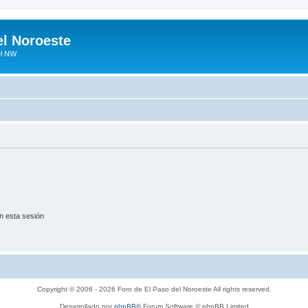
el Noroeste
el NW
n esta sesión
Copyright © 2006 - 2026 Foro de El Paso del Noroeste All rights reserved.
Desarrollado por
phpBB
® Forum Software © phpBB Limited