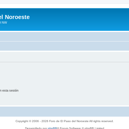
el Noroeste
el NW
n esta sesión
Copyright © 2006 - 2026 Foro de El Paso del Noroeste All rights reserved.
Desarrollado por
phpBB
® Forum Software © phpBB Limited