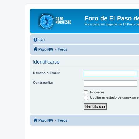
Foro de El Paso d
Foro para los viajeros de El Paso d
FAQ
Paso NW
Foros
Identificarse
Usuario o Email:
Contraseña:
Recordar
Ocultar mi estado de conexión e
Paso NW
Foros