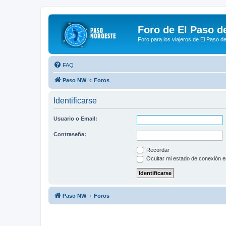
Foro de El Paso d
Foro para los viajeros de El Paso d
FAQ
Paso NW
Foros
Identificarse
Usuario o Email:
Contraseña:
Recordar
Ocultar mi estado de conexión e
Paso NW
Foros