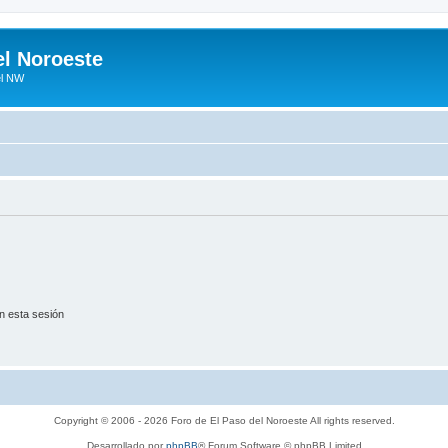
el Noroeste
el NW
n esta sesión
Copyright © 2006 - 2026 Foro de El Paso del Noroeste All rights reserved.
Desarrollado por
phpBB
® Forum Software © phpBB Limited