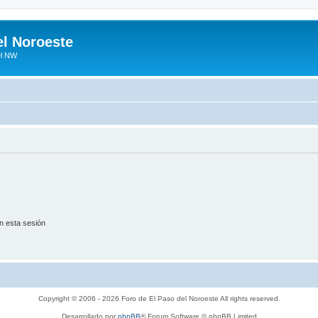
el Noroeste
el NW
n esta sesión
Copyright © 2006 - 2026 Foro de El Paso del Noroeste All rights reserved.
Desarrollado por
phpBB
® Forum Software © phpBB Limited