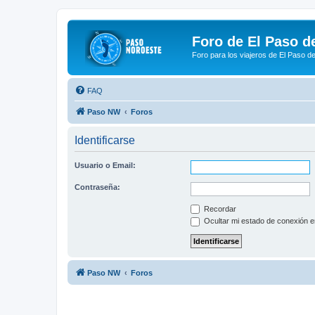
Foro de El Paso d
Foro para los viajeros de El Paso d
FAQ
Paso NW
Foros
Identificarse
Usuario o Email:
Contraseña:
Recordar
Ocultar mi estado de conexión e
Paso NW
Foros