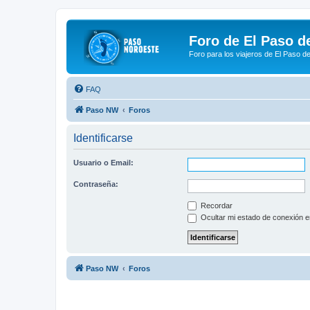
Foro de El Paso d
Foro para los viajeros de El Paso d
FAQ
Paso NW
Foros
Identificarse
Usuario o Email:
Contraseña:
Recordar
Ocultar mi estado de conexión e
Paso NW
Foros