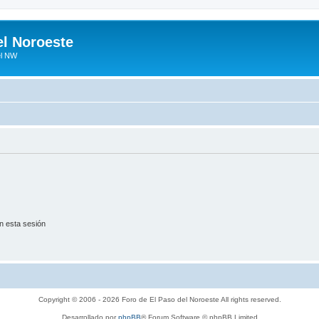
el Noroeste
el NW
n esta sesión
Copyright © 2006 - 2026 Foro de El Paso del Noroeste All rights reserved.
Desarrollado por
phpBB
® Forum Software © phpBB Limited