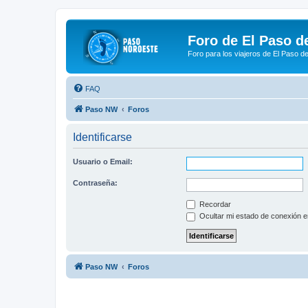
Foro de El Paso d
Foro para los viajeros de El Paso d
FAQ
Paso NW
Foros
Identificarse
Usuario o Email:
Contraseña:
Recordar
Ocultar mi estado de conexión e
Paso NW
Foros