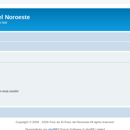
el Noroeste
el NW
n esta sesión
Copyright © 2006 - 2026 Foro de El Paso del Noroeste All rights reserved.
Desarrollado por
phpBB
® Forum Software © phpBB Limited