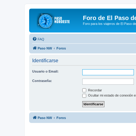
Foro de El Paso d
Foro para los viajeros de El Paso d
FAQ
Paso NW
Foros
Identificarse
Usuario o Email:
Contraseña:
Recordar
Ocultar mi estado de conexión e
Paso NW
Foros