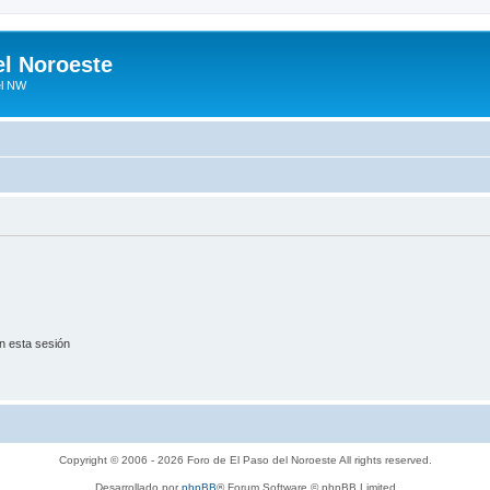
el Noroeste
el NW
n esta sesión
Copyright © 2006 - 2026 Foro de El Paso del Noroeste All rights reserved.
Desarrollado por
phpBB
® Forum Software © phpBB Limited