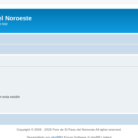
el Noroeste
el NW
n esta sesión
Copyright © 2006 - 2026 Foro de El Paso del Noroeste All rights reserved.
Desarrollado por
phpBB
® Forum Software © phpBB Limited