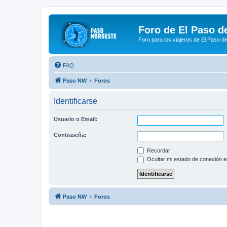
Foro de El Paso d
Foro para los viajeros de El Paso d
FAQ
Paso NW
Foros
Identificarse
Usuario o Email:
Contraseña:
Recordar
Ocultar mi estado de conexión e
Paso NW
Foros