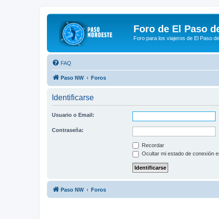
Foro de El Paso d
Foro para los viajeros de El Paso d
FAQ
Paso NW
Foros
Identificarse
Usuario o Email:
Contraseña:
Recordar
Ocultar mi estado de conexión e
Paso NW
Foros