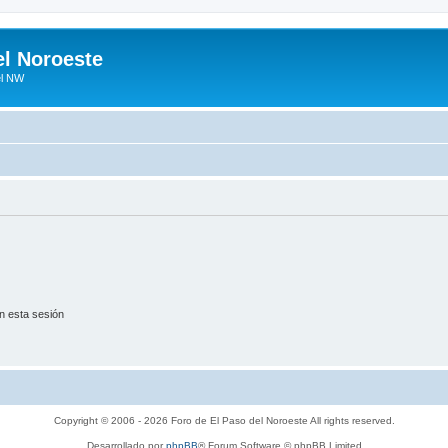
el Noroeste
el NW
n esta sesión
Copyright © 2006 - 2026 Foro de El Paso del Noroeste All rights reserved.
Desarrollado por
phpBB
® Forum Software © phpBB Limited