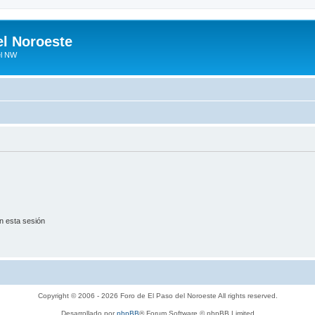
el Noroeste
el NW
n esta sesión
Copyright © 2006 - 2026 Foro de El Paso del Noroeste All rights reserved.
Desarrollado por
phpBB
® Forum Software © phpBB Limited