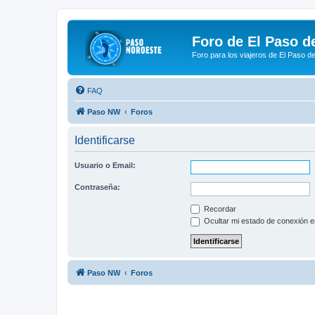
Foro de El Paso d
Foro para los viajeros de El Paso d
FAQ
Paso NW
Foros
Identificarse
Usuario o Email:
Contraseña:
Recordar
Ocultar mi estado de conexión e
Paso NW
Foros