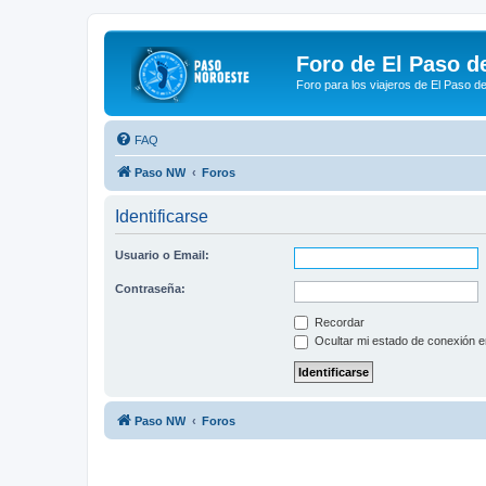
Foro de El Paso d
Foro para los viajeros de El Paso d
FAQ
Paso NW
Foros
Identificarse
Usuario o Email:
Contraseña:
Recordar
Ocultar mi estado de conexión e
Paso NW
Foros