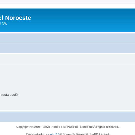
el Noroeste
el NW
n esta sesión
Copyright © 2006 - 2026 Foro de El Paso del Noroeste All rights reserved.
Desarrollado por
phpBB
® Forum Software © phpBB Limited