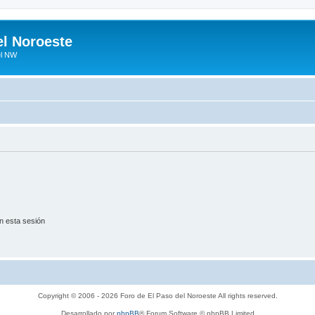
el Noroeste
el NW
n esta sesión
Copyright © 2006 - 2026 Foro de El Paso del Noroeste All rights reserved.
Desarrollado por
phpBB
® Forum Software © phpBB Limited