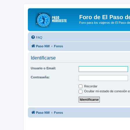
Foro de El Paso d
Foro para los viajeros de El Paso d
FAQ
Paso NW
Foros
Identificarse
Usuario o Email:
Contraseña:
Recordar
Ocultar mi estado de conexión e
Paso NW
Foros