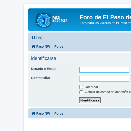
Foro de El Paso d
Foro para los viajeros de El Paso d
FAQ
Paso NW
Foros
Identificarse
Usuario o Email:
Contraseña:
Recordar
Ocultar mi estado de conexión e
Paso NW
Foros