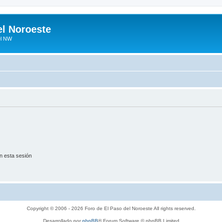
el Noroeste
el NW
n esta sesión
Copyright © 2006 - 2026 Foro de El Paso del Noroeste All rights reserved.
Desarrollado por
phpBB
® Forum Software © phpBB Limited