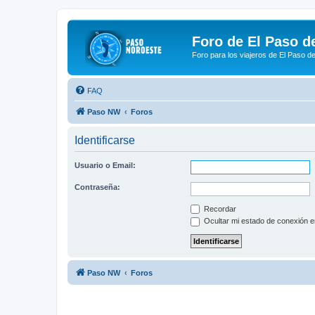
Foro de El Paso d
Foro para los viajeros de El Paso d
FAQ
Paso NW
Foros
Identificarse
Usuario o Email:
Contraseña:
Recordar
Ocultar mi estado de conexión e
Paso NW
Foros