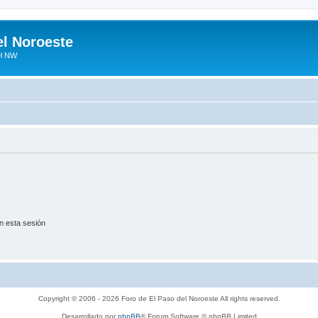
el Noroeste
el NW
n esta sesión
Copyright © 2006 - 2026 Foro de El Paso del Noroeste All rights reserved.
Desarrollado por
phpBB
® Forum Software © phpBB Limited