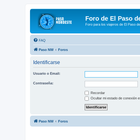
Foro de El Paso d
Foro para los viajeros de El Paso d
FAQ
Paso NW
Foros
Identificarse
Usuario o Email:
Contraseña:
Recordar
Ocultar mi estado de conexión e
Paso NW
Foros