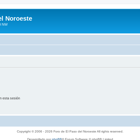
el Noroeste
el NW
n esta sesión
Copyright © 2006 - 2026 Foro de El Paso del Noroeste All rights reserved.
Desarrollado por
phpBB
® Forum Software © phpBB Limited