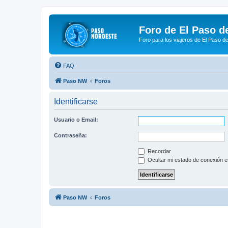
Foro de El Paso d
Foro para los viajeros de El Paso d
FAQ
Paso NW
Foros
Identificarse
Usuario o Email:
Contraseña:
Recordar
Ocultar mi estado de conexión e
Paso NW
Foros