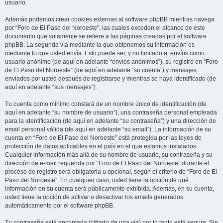
usuario.
Además podemos crear cookies externas al software phpBB mientras navega
por “Foro de El Paso del Noroeste”, las cuales exceden el alcance de este
documento que solamente se refiere a las páginas creadas por el software
phpBB. La segunda vía mediante la que obtenemos su información es
mediante lo que usted envía. Esto puede ser, y no limitado a: envíos como
usuario anónimo (de aquí en adelante “envíos anónimos”), su registro en “Foro
de El Paso del Noroeste” (de aquí en adelante “su cuenta”) y mensajes
enviados por usted después de registrarse y mientras se haya identificado (de
aquí en adelante “sus mensajes”).
Tu cuenta como mínimo constará de un nombre único de identificación (de
aquí en adelante “su nombre de usuario”), una contraseña personal empleada
para la identificación (de aquí en adelante “su contraseña”) y una dirección de
email personal válida (de aquí en adelante “su email”). La información de su
cuenta en “Foro de El Paso del Noroeste” está protegida por las leyes de
protección de datos aplicables en el país en el que estamos instalados.
Cualquier información más allá de su nombre de usuario, su contraseña y su
dirección de e-mail requerida por “Foro de El Paso del Noroeste” durante el
proceso de registro será obligatoria u opcional, según el criterio de “Foro de El
Paso del Noroeste”. En cualquier caso, usted tiene la opción de qué
información en su cuenta será públicamente exhibida. Además, en su cuenta,
usted tiene la opción de activar o desactivar los emails generados
automáticamente por el software phpBB.
Tu contraseña está encriptada (cifrado de una vía) por lo tanto está segura. Sin