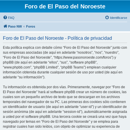
Foro de El Paso del Noroeste
FAQ
Identificarse
Paso NW
Foros
Foro de El Paso del Noroeste - Política de privacidad
Esta política explica con detalle cómo “Foro de El Paso del Noroeste” junto con
sus empresas asociadas (de aquí en adelante “nosotros”, “nos”, “nuestro”,
“Foro de El Paso del Noroeste”, “https://www.pasonoroeste.com/foros”) y
phpBB (de aquí en adelante “ellos”, “sus”, “software phpBB”,
“www.phpbb.com”, “phpBB Limited”, “phpBB Teams”) emplean cualquier
información obtenida durante cualquier sesión de uso por usted (de aquí en
adelante “su información”).
Tu información es obtenida por dos vías. Primeramente, navegar por “Foro de
El Paso del Noroeste” hará al software phpBB crear un número de cookies, las
cuales son un pequeño archivo de texto que se descargan en los archivos
temporales del navegador de su PC. Las primeras dos cookies sólo contienen
un identificador de usuario (de aquí en adelante “user-id”) y un identificador de
sesión anónima (de aquí en adelante “session-id”), automáticamente asignada
a usted por el software phpBB. Una tercera cookie se creará una vez que haya
navegado por temas en “Foro de El Paso del Noroeste” y se emplea para
registrar cuales han sido leídos, con objeto de optimizar su experiencia de