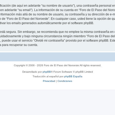
cación (de aquí en adelante “su nombre de usuario”), una contraseña personal emp
 en adelante “su email”). La información de su cuenta en “Foro de El Paso del Noro
información más allá de su nombre de usuario, su contraseña y su dirección de e-m
rio de “Foro de El Paso del Noroeste”. En cualquier caso, usted tiene la opción de
ctivar los emails generados automáticamente por el software phpBB.
to está segura. Sin embargo, se recomienda que no emplee la misma contraseña en 
cuidadosamente y bajo ninguna circunstancia ningún miembro “Foro de El Paso del 
 puede usar el servicio “Olvidé mi contraseña” provisto por el software phpBB. Est
 para recuperar su cuenta.
Copyright © 2006 - 2026 Foro de El Paso del Noroeste All rights reserved.
Desarrollado por
phpBB
® Forum Software © phpBB Limited
Traducción al español por
phpBB España
Privacidad
|
Condiciones