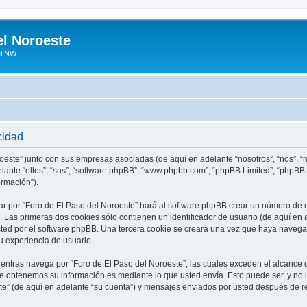
el Noroeste
el NW
cidad
roeste” junto con sus empresas asociadas (de aquí en adelante “nosotros”, “nos”, “n
elante “ellos”, “sus”, “software phpBB”, “www.phpbb.com”, “phpBB Limited”, “phpB
ormación”).
r por “Foro de El Paso del Noroeste” hará al software phpBB crear un número de 
Las primeras dos cookies sólo contienen un identificador de usuario (de aquí en a
sted por el software phpBB. Una tercera cookie se creará una vez que haya naveg
su experiencia de usuario.
tras navega por “Foro de El Paso del Noroeste”, las cuales exceden el alcance 
e obtenemos su información es mediante lo que usted envía. Esto puede ser, y no 
te” (de aquí en adelante “su cuenta”) y mensajes enviados por usted después de re