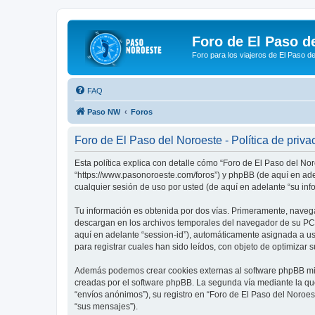
Foro de El Paso d
Foro para los viajeros de El Paso d
FAQ
Paso NW
Foros
Foro de El Paso del Noroeste - Política de priva
Esta política explica con detalle cómo “Foro de El Paso del No
“https://www.pasonoroeste.com/foros”) y phpBB (de aquí en ad
cualquier sesión de uso por usted (de aquí en adelante “su inf
Tu información es obtenida por dos vías. Primeramente, navega
descargan en los archivos temporales del navegador de su PC. 
aquí en adelante “session-id”), automáticamente asignada a u
para registrar cuales han sido leídos, con objeto de optimizar 
Además podemos crear cookies externas al software phpBB mien
creadas por el software phpBB. La segunda vía mediante la qu
“envíos anónimos”), su registro en “Foro de El Paso del Noroes
“sus mensajes”).