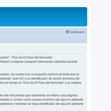
Identificarse
uestro”, “Foro de El Paso del Noroeste”,
B Teams”) emplean cualquier información obtenida durante
cookies, las cuales son un pequeño archivo de texto que se
delante “user-id”) y un identificador de sesión anónima (de
ado por temas en “Foro de El Paso del Noroeste” y se emplea
de este documento que solamente se refiere a las páginas
limitado a: envíos como usuario anónimo (de aquí en adelante
gistrarse y mientras se haya identificado (de aquí en adelante