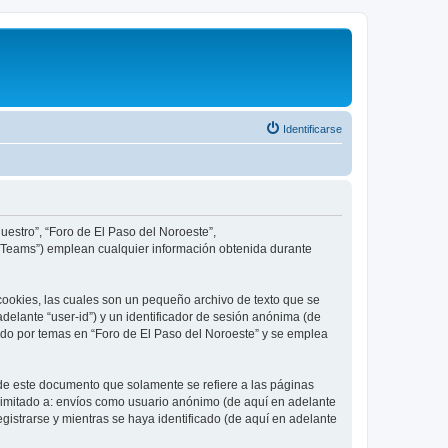
Identificarse
uestro”, “Foro de El Paso del Noroeste”,
B Teams”) emplean cualquier información obtenida durante
cookies, las cuales son un pequeño archivo de texto que se
delante “user-id”) y un identificador de sesión anónima (de
ado por temas en “Foro de El Paso del Noroeste” y se emplea
de este documento que solamente se refiere a las páginas
limitado a: envíos como usuario anónimo (de aquí en adelante
gistrarse y mientras se haya identificado (de aquí en adelante