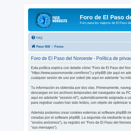
Foro de El Paso d
Foro para los viajeros de El Paso d
FAQ
Paso NW
Foros
Foro de El Paso del Noroeste - Política de priva
Esta política explica con detalle cómo “Foro de El Paso del No
“https://www.pasonoroeste.com/foros”) y phpBB (de aquí en ad
cualquier sesión de uso por usted (de aquí en adelante “su inf
Tu información es obtenida por dos vías. Primeramente, navega
descargan en los archivos temporales del navegador de su PC. 
aquí en adelante “session-id”), automáticamente asignada a u
para registrar cuales han sido leídos, con objeto de optimizar 
Además podemos crear cookies externas al software phpBB mien
creadas por el software phpBB. La segunda vía mediante la qu
“envíos anónimos”), su registro en “Foro de El Paso del Noroes
“sus mensajes”).