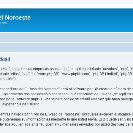
el Noroeste
el NW
cidad
roeste” junto con sus empresas asociadas (de aquí en adelante “nosotros”, “nos”, “n
elante “ellos”, “sus”, “software phpBB”, “www.phpbb.com”, “phpBB Limited”, “phpB
ormación”).
r por “Foro de El Paso del Noroeste” hará al software phpBB crear un número de 
Las primeras dos cookies sólo contienen un identificador de usuario (de aquí en a
sted por el software phpBB. Una tercera cookie se creará una vez que haya naveg
su experiencia de usuario.
tras navega por “Foro de El Paso del Noroeste”, las cuales exceden el alcance 
e obtenemos su información es mediante lo que usted envía. Esto puede ser, y no 
te” (de aquí en adelante “su cuenta”) y mensajes enviados por usted después de re