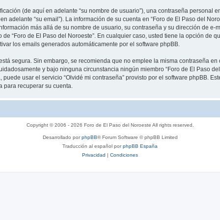
cación (de aquí en adelante “su nombre de usuario”), una contraseña personal emp
 en adelante “su email”). La información de su cuenta en “Foro de El Paso del Noro
información más allá de su nombre de usuario, su contraseña y su dirección de e-m
rio de “Foro de El Paso del Noroeste”. En cualquier caso, usted tiene la opción de
ctivar los emails generados automáticamente por el software phpBB.
to está segura. Sin embargo, se recomienda que no emplee la misma contraseña en 
cuidadosamente y bajo ninguna circunstancia ningún miembro “Foro de El Paso del 
 puede usar el servicio “Olvidé mi contraseña” provisto por el software phpBB. Est
 para recuperar su cuenta.
Copyright © 2006 - 2026 Foro de El Paso del Noroeste All rights reserved.
Desarrollado por
phpBB
® Forum Software © phpBB Limited
Traducción al español por
phpBB España
Privacidad
|
Condiciones