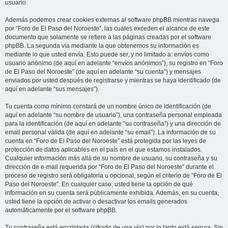
usuario.
Además podemos crear cookies externas al software phpBB mientras navega
por “Foro de El Paso del Noroeste”, las cuales exceden el alcance de este
documento que solamente se refiere a las páginas creadas por el software
phpBB. La segunda vía mediante la que obtenemos su información es
mediante lo que usted envía. Esto puede ser, y no limitado a: envíos como
usuario anónimo (de aquí en adelante “envíos anónimos”), su registro en “Foro
de El Paso del Noroeste” (de aquí en adelante “su cuenta”) y mensajes
enviados por usted después de registrarse y mientras se haya identificado (de
aquí en adelante “sus mensajes”).
Tu cuenta como mínimo constará de un nombre único de identificación (de
aquí en adelante “su nombre de usuario”), una contraseña personal empleada
para la identificación (de aquí en adelante “su contraseña”) y una dirección de
email personal válida (de aquí en adelante “su email”). La información de su
cuenta en “Foro de El Paso del Noroeste” está protegida por las leyes de
protección de datos aplicables en el país en el que estamos instalados.
Cualquier información más allá de su nombre de usuario, su contraseña y su
dirección de e-mail requerida por “Foro de El Paso del Noroeste” durante el
proceso de registro será obligatoria u opcional, según el criterio de “Foro de El
Paso del Noroeste”. En cualquier caso, usted tiene la opción de qué
información en su cuenta será públicamente exhibida. Además, en su cuenta,
usted tiene la opción de activar o desactivar los emails generados
automáticamente por el software phpBB.
Tu contraseña está encriptada (cifrado de una vía) por lo tanto está segura. Sin