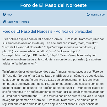
Foro de El Paso del Noroeste
FAQ
Identificarse
Paso NW
Foros
Foro de El Paso del Noroeste - Política de privacidad
Esta política explica con detalle cómo “Foro de El Paso del Noroeste” junto con
sus empresas asociadas (de aquí en adelante “nosotros”, “nos”, “nuestro”,
“Foro de El Paso del Noroeste”, “https://www.pasonoroeste.com/foros”) y
phpBB (de aquí en adelante “ellos”, “sus”, “software phpBB”,
“www.phpbb.com”, “phpBB Limited”, “phpBB Teams”) emplean cualquier
información obtenida durante cualquier sesión de uso por usted (de aquí en
adelante “su información”).
Tu información es obtenida por dos vías. Primeramente, navegar por “Foro de
El Paso del Noroeste” hará al software phpBB crear un número de cookies, las
cuales son un pequeño archivo de texto que se descargan en los archivos
temporales del navegador de su PC. Las primeras dos cookies sólo contienen
un identificador de usuario (de aquí en adelante “user-id”) y un identificador de
sesión anónima (de aquí en adelante “session-id”), automáticamente asignada
a usted por el software phpBB. Una tercera cookie se creará una vez que haya
navegado por temas en “Foro de El Paso del Noroeste” y se emplea para
registrar cuales han sido leídos, con objeto de optimizar su experiencia de