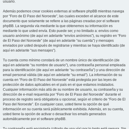
usuario.
Además podemos crear cookies externas al software phpBB mientras navega
por “Foro de El Paso del Noroeste”, las cuales exceden el alcance de este
documento que solamente se refiere a las páginas creadas por el software
phpBB. La segunda vía mediante la que obtenemos su información es
mediante lo que usted envía. Esto puede ser, y no limitado a: envíos como
usuario anónimo (de aquí en adelante “envíos anónimos”), su registro en “Foro
de El Paso del Noroeste” (de aquí en adelante “su cuenta”) y mensajes
enviados por usted después de registrarse y mientras se haya identificado (de
aquí en adelante “sus mensajes”).
Tu cuenta como mínimo constará de un nombre único de identificación (de
aquí en adelante “su nombre de usuario”), una contraseña personal empleada
para la identificación (de aquí en adelante “su contraseña”) y una dirección de
email personal válida (de aquí en adelante “su email”). La información de su
cuenta en “Foro de El Paso del Noroeste” está protegida por las leyes de
protección de datos aplicables en el país en el que estamos instalados.
Cualquier información más allá de su nombre de usuario, su contraseña y su
dirección de e-mail requerida por “Foro de El Paso del Noroeste” durante el
proceso de registro será obligatoria u opcional, según el criterio de “Foro de El
Paso del Noroeste”. En cualquier caso, usted tiene la opción de qué
información en su cuenta será públicamente exhibida. Además, en su cuenta,
usted tiene la opción de activar o desactivar los emails generados
automáticamente por el software phpBB.
Tu contraseña está encriptada (cifrado de una vía) por lo tanto está segura. Sin