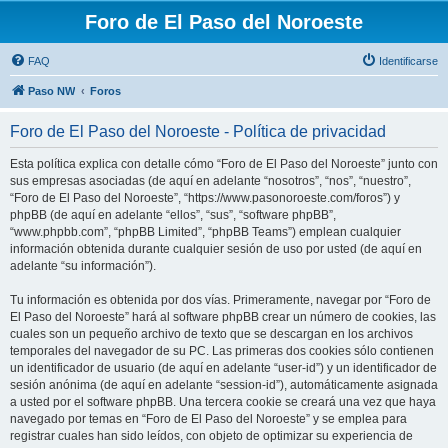
Foro de El Paso del Noroeste
FAQ
Identificarse
Paso NW
Foros
Foro de El Paso del Noroeste - Política de privacidad
Esta política explica con detalle cómo “Foro de El Paso del Noroeste” junto con
sus empresas asociadas (de aquí en adelante “nosotros”, “nos”, “nuestro”,
“Foro de El Paso del Noroeste”, “https://www.pasonoroeste.com/foros”) y
phpBB (de aquí en adelante “ellos”, “sus”, “software phpBB”,
“www.phpbb.com”, “phpBB Limited”, “phpBB Teams”) emplean cualquier
información obtenida durante cualquier sesión de uso por usted (de aquí en
adelante “su información”).
Tu información es obtenida por dos vías. Primeramente, navegar por “Foro de
El Paso del Noroeste” hará al software phpBB crear un número de cookies, las
cuales son un pequeño archivo de texto que se descargan en los archivos
temporales del navegador de su PC. Las primeras dos cookies sólo contienen
un identificador de usuario (de aquí en adelante “user-id”) y un identificador de
sesión anónima (de aquí en adelante “session-id”), automáticamente asignada
a usted por el software phpBB. Una tercera cookie se creará una vez que haya
navegado por temas en “Foro de El Paso del Noroeste” y se emplea para
registrar cuales han sido leídos, con objeto de optimizar su experiencia de