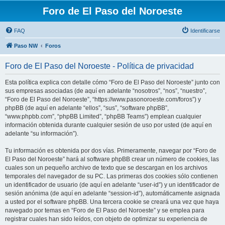
Foro de El Paso del Noroeste
FAQ
Identificarse
Paso NW
Foros
Foro de El Paso del Noroeste - Política de privacidad
Esta política explica con detalle cómo “Foro de El Paso del Noroeste” junto con
sus empresas asociadas (de aquí en adelante “nosotros”, “nos”, “nuestro”,
“Foro de El Paso del Noroeste”, “https://www.pasonoroeste.com/foros”) y
phpBB (de aquí en adelante “ellos”, “sus”, “software phpBB”,
“www.phpbb.com”, “phpBB Limited”, “phpBB Teams”) emplean cualquier
información obtenida durante cualquier sesión de uso por usted (de aquí en
adelante “su información”).
Tu información es obtenida por dos vías. Primeramente, navegar por “Foro de
El Paso del Noroeste” hará al software phpBB crear un número de cookies, las
cuales son un pequeño archivo de texto que se descargan en los archivos
temporales del navegador de su PC. Las primeras dos cookies sólo contienen
un identificador de usuario (de aquí en adelante “user-id”) y un identificador de
sesión anónima (de aquí en adelante “session-id”), automáticamente asignada
a usted por el software phpBB. Una tercera cookie se creará una vez que haya
navegado por temas en “Foro de El Paso del Noroeste” y se emplea para
registrar cuales han sido leídos, con objeto de optimizar su experiencia de