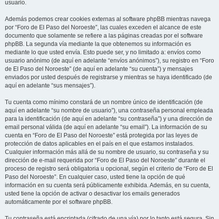
usuario.
Además podemos crear cookies externas al software phpBB mientras navega
por “Foro de El Paso del Noroeste”, las cuales exceden el alcance de este
documento que solamente se refiere a las páginas creadas por el software
phpBB. La segunda vía mediante la que obtenemos su información es
mediante lo que usted envía. Esto puede ser, y no limitado a: envíos como
usuario anónimo (de aquí en adelante “envíos anónimos”), su registro en “Foro
de El Paso del Noroeste” (de aquí en adelante “su cuenta”) y mensajes
enviados por usted después de registrarse y mientras se haya identificado (de
aquí en adelante “sus mensajes”).
Tu cuenta como mínimo constará de un nombre único de identificación (de
aquí en adelante “su nombre de usuario”), una contraseña personal empleada
para la identificación (de aquí en adelante “su contraseña”) y una dirección de
email personal válida (de aquí en adelante “su email”). La información de su
cuenta en “Foro de El Paso del Noroeste” está protegida por las leyes de
protección de datos aplicables en el país en el que estamos instalados.
Cualquier información más allá de su nombre de usuario, su contraseña y su
dirección de e-mail requerida por “Foro de El Paso del Noroeste” durante el
proceso de registro será obligatoria u opcional, según el criterio de “Foro de El
Paso del Noroeste”. En cualquier caso, usted tiene la opción de qué
información en su cuenta será públicamente exhibida. Además, en su cuenta,
usted tiene la opción de activar o desactivar los emails generados
automáticamente por el software phpBB.
Tu contraseña está encriptada (cifrado de una vía) por lo tanto está segura. Sin