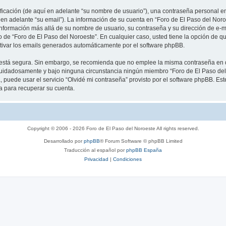
cación (de aquí en adelante “su nombre de usuario”), una contraseña personal emp
 en adelante “su email”). La información de su cuenta en “Foro de El Paso del Noro
información más allá de su nombre de usuario, su contraseña y su dirección de e-m
rio de “Foro de El Paso del Noroeste”. En cualquier caso, usted tiene la opción de
ctivar los emails generados automáticamente por el software phpBB.
to está segura. Sin embargo, se recomienda que no emplee la misma contraseña en 
cuidadosamente y bajo ninguna circunstancia ningún miembro “Foro de El Paso del 
 puede usar el servicio “Olvidé mi contraseña” provisto por el software phpBB. Est
 para recuperar su cuenta.
Copyright © 2006 - 2026 Foro de El Paso del Noroeste All rights reserved.
Desarrollado por
phpBB
® Forum Software © phpBB Limited
Traducción al español por
phpBB España
Privacidad
|
Condiciones