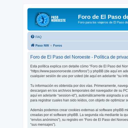
Foro de El Paso d
Foro para los viajeros de El Paso d
FAQ
Paso NW
Foros
Foro de El Paso del Noroeste - Política de priva
Esta política explica con detalle cómo “Foro de El Paso del No
“https://www.pasonoroeste.com/foros”) y phpBB (de aquí en ad
cualquier sesión de uso por usted (de aquí en adelante “su inf
Tu información es obtenida por dos vías. Primeramente, navega
descargan en los archivos temporales del navegador de su PC. 
aquí en adelante “session-id”), automáticamente asignada a u
para registrar cuales han sido leídos, con objeto de optimizar 
Además podemos crear cookies externas al software phpBB mien
creadas por el software phpBB. La segunda vía mediante la qu
“envíos anónimos”), su registro en “Foro de El Paso del Noroes
“sus mensajes”).