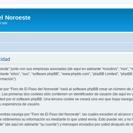
el Noroeste
el NW
cidad
roeste” junto con sus empresas asociadas (de aquí en adelante “nosotros”, “nos”, “n
elante “ellos”, “sus”, “software phpBB”, “www.phpbb.com”, “phpBB Limited”, “phpB
ormación”).
r por “Foro de El Paso del Noroeste” hará al software phpBB crear un número de 
Las primeras dos cookies sólo contienen un identificador de usuario (de aquí en a
sted por el software phpBB. Una tercera cookie se creará una vez que haya naveg
su experiencia de usuario.
tras navega por “Foro de El Paso del Noroeste”, las cuales exceden el alcance 
e obtenemos su información es mediante lo que usted envía. Esto puede ser, y no 
te” (de aquí en adelante “su cuenta”) y mensajes enviados por usted después de re