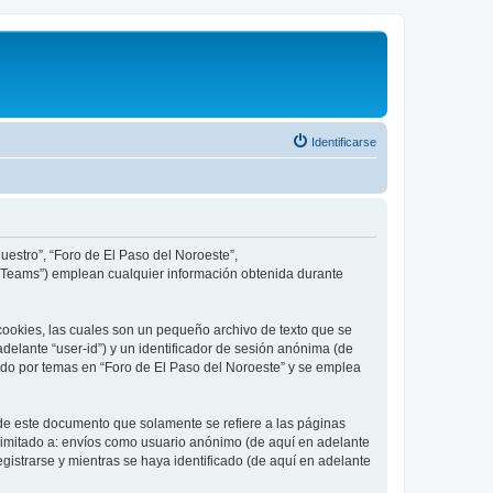
Identificarse
uestro”, “Foro de El Paso del Noroeste”,
B Teams”) emplean cualquier información obtenida durante
cookies, las cuales son un pequeño archivo de texto que se
delante “user-id”) y un identificador de sesión anónima (de
ado por temas en “Foro de El Paso del Noroeste” y se emplea
de este documento que solamente se refiere a las páginas
limitado a: envíos como usuario anónimo (de aquí en adelante
gistrarse y mientras se haya identificado (de aquí en adelante