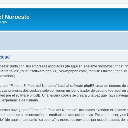
el Noroeste
el NW
cidad
roeste” junto con sus empresas asociadas (de aquí en adelante “nosotros”, “nos”, “n
elante “ellos”, “sus”, “software phpBB”, “www.phpbb.com”, “phpBB Limited”, “phpB
ormación”).
r por “Foro de El Paso del Noroeste” hará al software phpBB crear un número de 
Las primeras dos cookies sólo contienen un identificador de usuario (de aquí en a
sted por el software phpBB. Una tercera cookie se creará una vez que haya naveg
su experiencia de usuario.
tras navega por “Foro de El Paso del Noroeste”, las cuales exceden el alcance 
e obtenemos su información es mediante lo que usted envía. Esto puede ser, y no 
te” (de aquí en adelante “su cuenta”) y mensajes enviados por usted después de re