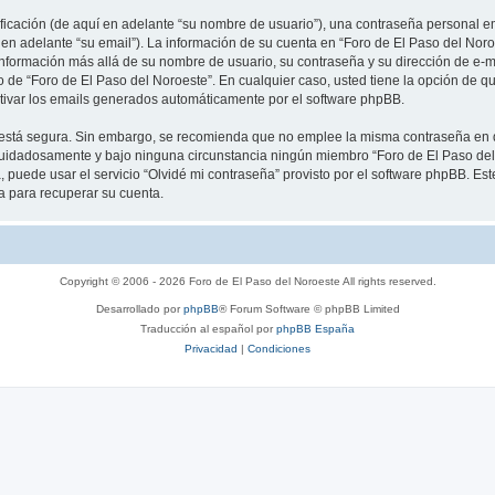
cación (de aquí en adelante “su nombre de usuario”), una contraseña personal emp
 en adelante “su email”). La información de su cuenta en “Foro de El Paso del Noro
información más allá de su nombre de usuario, su contraseña y su dirección de e-m
rio de “Foro de El Paso del Noroeste”. En cualquier caso, usted tiene la opción de
ctivar los emails generados automáticamente por el software phpBB.
to está segura. Sin embargo, se recomienda que no emplee la misma contraseña en 
cuidadosamente y bajo ninguna circunstancia ningún miembro “Foro de El Paso del 
 puede usar el servicio “Olvidé mi contraseña” provisto por el software phpBB. Est
 para recuperar su cuenta.
Copyright © 2006 - 2026 Foro de El Paso del Noroeste All rights reserved.
Desarrollado por
phpBB
® Forum Software © phpBB Limited
Traducción al español por
phpBB España
Privacidad
|
Condiciones