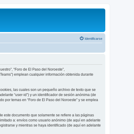
Identificarse
uestro”, “Foro de El Paso del Noroeste”,
B Teams”) emplean cualquier información obtenida durante
cookies, las cuales son un pequeño archivo de texto que se
delante “user-id”) y un identificador de sesión anónima (de
ado por temas en “Foro de El Paso del Noroeste” y se emplea
de este documento que solamente se refiere a las páginas
limitado a: envíos como usuario anónimo (de aquí en adelante
gistrarse y mientras se haya identificado (de aquí en adelante