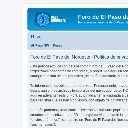
Foro de El Paso d
Foro para los viajeros de El Paso d
FAQ
Paso NW
Foros
Foro de El Paso del Noroeste - Política de priva
Esta política explica con detalle cómo “Foro de El Paso del No
“https://www.pasonoroeste.com/foros”) y phpBB (de aquí en ad
cualquier sesión de uso por usted (de aquí en adelante “su inf
Tu información es obtenida por dos vías. Primeramente, navega
descargan en los archivos temporales del navegador de su PC. 
aquí en adelante “session-id”), automáticamente asignada a u
para registrar cuales han sido leídos, con objeto de optimizar 
Además podemos crear cookies externas al software phpBB mien
creadas por el software phpBB. La segunda vía mediante la qu
“envíos anónimos”), su registro en “Foro de El Paso del Noroes
“sus mensajes”).