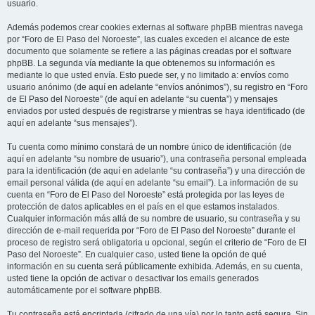
usuario.
Además podemos crear cookies externas al software phpBB mientras navega
por “Foro de El Paso del Noroeste”, las cuales exceden el alcance de este
documento que solamente se refiere a las páginas creadas por el software
phpBB. La segunda vía mediante la que obtenemos su información es
mediante lo que usted envía. Esto puede ser, y no limitado a: envíos como
usuario anónimo (de aquí en adelante “envíos anónimos”), su registro en “Foro
de El Paso del Noroeste” (de aquí en adelante “su cuenta”) y mensajes
enviados por usted después de registrarse y mientras se haya identificado (de
aquí en adelante “sus mensajes”).
Tu cuenta como mínimo constará de un nombre único de identificación (de
aquí en adelante “su nombre de usuario”), una contraseña personal empleada
para la identificación (de aquí en adelante “su contraseña”) y una dirección de
email personal válida (de aquí en adelante “su email”). La información de su
cuenta en “Foro de El Paso del Noroeste” está protegida por las leyes de
protección de datos aplicables en el país en el que estamos instalados.
Cualquier información más allá de su nombre de usuario, su contraseña y su
dirección de e-mail requerida por “Foro de El Paso del Noroeste” durante el
proceso de registro será obligatoria u opcional, según el criterio de “Foro de El
Paso del Noroeste”. En cualquier caso, usted tiene la opción de qué
información en su cuenta será públicamente exhibida. Además, en su cuenta,
usted tiene la opción de activar o desactivar los emails generados
automáticamente por el software phpBB.
Tu contraseña está encriptada (cifrado de una vía) por lo tanto está segura. Sin