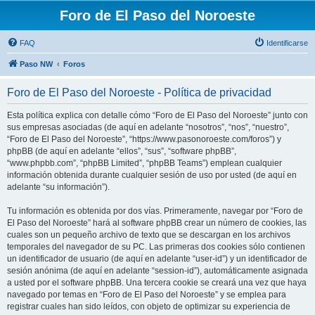
Foro de El Paso del Noroeste
FAQ
Identificarse
Paso NW
Foros
Foro de El Paso del Noroeste - Política de privacidad
Esta política explica con detalle cómo “Foro de El Paso del Noroeste” junto con
sus empresas asociadas (de aquí en adelante “nosotros”, “nos”, “nuestro”,
“Foro de El Paso del Noroeste”, “https://www.pasonoroeste.com/foros”) y
phpBB (de aquí en adelante “ellos”, “sus”, “software phpBB”,
“www.phpbb.com”, “phpBB Limited”, “phpBB Teams”) emplean cualquier
información obtenida durante cualquier sesión de uso por usted (de aquí en
adelante “su información”).
Tu información es obtenida por dos vías. Primeramente, navegar por “Foro de
El Paso del Noroeste” hará al software phpBB crear un número de cookies, las
cuales son un pequeño archivo de texto que se descargan en los archivos
temporales del navegador de su PC. Las primeras dos cookies sólo contienen
un identificador de usuario (de aquí en adelante “user-id”) y un identificador de
sesión anónima (de aquí en adelante “session-id”), automáticamente asignada
a usted por el software phpBB. Una tercera cookie se creará una vez que haya
navegado por temas en “Foro de El Paso del Noroeste” y se emplea para
registrar cuales han sido leídos, con objeto de optimizar su experiencia de