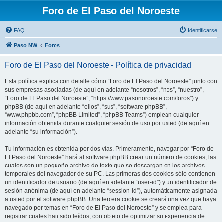
Foro de El Paso del Noroeste
FAQ
Identificarse
Paso NW
Foros
Foro de El Paso del Noroeste - Política de privacidad
Esta política explica con detalle cómo “Foro de El Paso del Noroeste” junto con
sus empresas asociadas (de aquí en adelante “nosotros”, “nos”, “nuestro”,
“Foro de El Paso del Noroeste”, “https://www.pasonoroeste.com/foros”) y
phpBB (de aquí en adelante “ellos”, “sus”, “software phpBB”,
“www.phpbb.com”, “phpBB Limited”, “phpBB Teams”) emplean cualquier
información obtenida durante cualquier sesión de uso por usted (de aquí en
adelante “su información”).
Tu información es obtenida por dos vías. Primeramente, navegar por “Foro de
El Paso del Noroeste” hará al software phpBB crear un número de cookies, las
cuales son un pequeño archivo de texto que se descargan en los archivos
temporales del navegador de su PC. Las primeras dos cookies sólo contienen
un identificador de usuario (de aquí en adelante “user-id”) y un identificador de
sesión anónima (de aquí en adelante “session-id”), automáticamente asignada
a usted por el software phpBB. Una tercera cookie se creará una vez que haya
navegado por temas en “Foro de El Paso del Noroeste” y se emplea para
registrar cuales han sido leídos, con objeto de optimizar su experiencia de