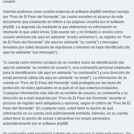
usuario.
Además podemos crear cookies externas al software phpBB mientras navega
por “Foro de El Paso del Noroeste”, las cuales exceden el alcance de este
documento que solamente se refiere a las páginas creadas por el software
phpBB. La segunda vía mediante la que obtenemos su información es
mediante lo que usted envía. Esto puede ser, y no limitado a: envíos como
usuario anónimo (de aquí en adelante “envíos anónimos”), su registro en “Foro
de El Paso del Noroeste” (de aquí en adelante “su cuenta”) y mensajes
enviados por usted después de registrarse y mientras se haya identificado (de
aquí en adelante “sus mensajes”).
Tu cuenta como mínimo constará de un nombre único de identificación (de
aquí en adelante “su nombre de usuario”), una contraseña personal empleada
para la identificación (de aquí en adelante “su contraseña”) y una dirección de
email personal válida (de aquí en adelante “su email”). La información de su
cuenta en “Foro de El Paso del Noroeste” está protegida por las leyes de
protección de datos aplicables en el país en el que estamos instalados.
Cualquier información más allá de su nombre de usuario, su contraseña y su
dirección de e-mail requerida por “Foro de El Paso del Noroeste” durante el
proceso de registro será obligatoria u opcional, según el criterio de “Foro de El
Paso del Noroeste”. En cualquier caso, usted tiene la opción de qué
información en su cuenta será públicamente exhibida. Además, en su cuenta,
usted tiene la opción de activar o desactivar los emails generados
automáticamente por el software phpBB.
Tu contraseña está encriptada (cifrado de una vía) por lo tanto está segura. Sin