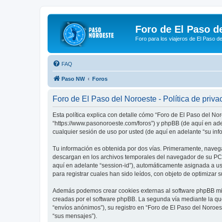
Foro de El Paso d
Foro para los viajeros de El Paso d
FAQ
Paso NW
Foros
Foro de El Paso del Noroeste - Política de priva
Esta política explica con detalle cómo “Foro de El Paso del No
“https://www.pasonoroeste.com/foros”) y phpBB (de aquí en ad
cualquier sesión de uso por usted (de aquí en adelante “su inf
Tu información es obtenida por dos vías. Primeramente, navega
descargan en los archivos temporales del navegador de su PC. 
aquí en adelante “session-id”), automáticamente asignada a u
para registrar cuales han sido leídos, con objeto de optimizar 
Además podemos crear cookies externas al software phpBB mien
creadas por el software phpBB. La segunda vía mediante la qu
“envíos anónimos”), su registro en “Foro de El Paso del Noroes
“sus mensajes”).