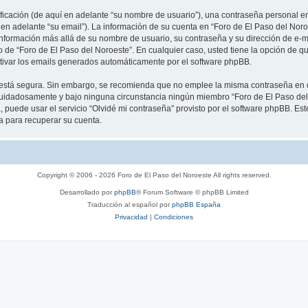
cación (de aquí en adelante “su nombre de usuario”), una contraseña personal emp
 en adelante “su email”). La información de su cuenta en “Foro de El Paso del Noro
información más allá de su nombre de usuario, su contraseña y su dirección de e-m
rio de “Foro de El Paso del Noroeste”. En cualquier caso, usted tiene la opción de
ctivar los emails generados automáticamente por el software phpBB.
to está segura. Sin embargo, se recomienda que no emplee la misma contraseña en 
cuidadosamente y bajo ninguna circunstancia ningún miembro “Foro de El Paso del 
 puede usar el servicio “Olvidé mi contraseña” provisto por el software phpBB. Est
 para recuperar su cuenta.
Copyright © 2006 - 2026 Foro de El Paso del Noroeste All rights reserved.
Desarrollado por
phpBB
® Forum Software © phpBB Limited
Traducción al español por
phpBB España
Privacidad
|
Condiciones