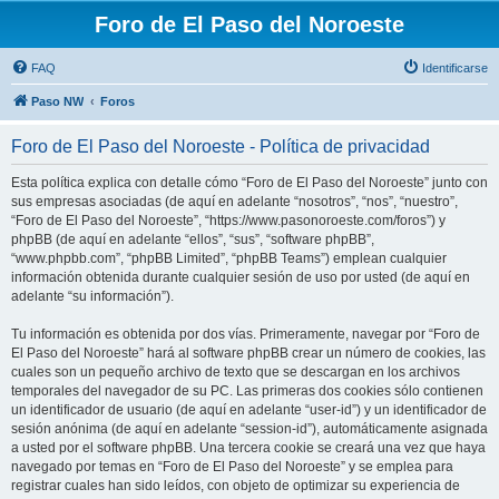
Foro de El Paso del Noroeste
FAQ
Identificarse
Paso NW
Foros
Foro de El Paso del Noroeste - Política de privacidad
Esta política explica con detalle cómo “Foro de El Paso del Noroeste” junto con
sus empresas asociadas (de aquí en adelante “nosotros”, “nos”, “nuestro”,
“Foro de El Paso del Noroeste”, “https://www.pasonoroeste.com/foros”) y
phpBB (de aquí en adelante “ellos”, “sus”, “software phpBB”,
“www.phpbb.com”, “phpBB Limited”, “phpBB Teams”) emplean cualquier
información obtenida durante cualquier sesión de uso por usted (de aquí en
adelante “su información”).
Tu información es obtenida por dos vías. Primeramente, navegar por “Foro de
El Paso del Noroeste” hará al software phpBB crear un número de cookies, las
cuales son un pequeño archivo de texto que se descargan en los archivos
temporales del navegador de su PC. Las primeras dos cookies sólo contienen
un identificador de usuario (de aquí en adelante “user-id”) y un identificador de
sesión anónima (de aquí en adelante “session-id”), automáticamente asignada
a usted por el software phpBB. Una tercera cookie se creará una vez que haya
navegado por temas en “Foro de El Paso del Noroeste” y se emplea para
registrar cuales han sido leídos, con objeto de optimizar su experiencia de