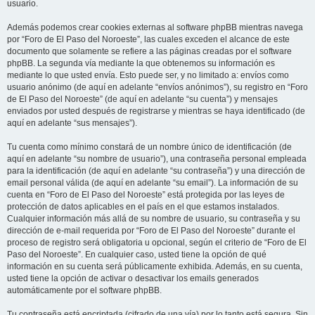
usuario.
Además podemos crear cookies externas al software phpBB mientras navega
por “Foro de El Paso del Noroeste”, las cuales exceden el alcance de este
documento que solamente se refiere a las páginas creadas por el software
phpBB. La segunda vía mediante la que obtenemos su información es
mediante lo que usted envía. Esto puede ser, y no limitado a: envíos como
usuario anónimo (de aquí en adelante “envíos anónimos”), su registro en “Foro
de El Paso del Noroeste” (de aquí en adelante “su cuenta”) y mensajes
enviados por usted después de registrarse y mientras se haya identificado (de
aquí en adelante “sus mensajes”).
Tu cuenta como mínimo constará de un nombre único de identificación (de
aquí en adelante “su nombre de usuario”), una contraseña personal empleada
para la identificación (de aquí en adelante “su contraseña”) y una dirección de
email personal válida (de aquí en adelante “su email”). La información de su
cuenta en “Foro de El Paso del Noroeste” está protegida por las leyes de
protección de datos aplicables en el país en el que estamos instalados.
Cualquier información más allá de su nombre de usuario, su contraseña y su
dirección de e-mail requerida por “Foro de El Paso del Noroeste” durante el
proceso de registro será obligatoria u opcional, según el criterio de “Foro de El
Paso del Noroeste”. En cualquier caso, usted tiene la opción de qué
información en su cuenta será públicamente exhibida. Además, en su cuenta,
usted tiene la opción de activar o desactivar los emails generados
automáticamente por el software phpBB.
Tu contraseña está encriptada (cifrado de una vía) por lo tanto está segura. Sin