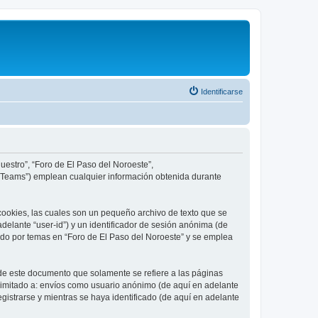
Identificarse
uestro”, “Foro de El Paso del Noroeste”,
B Teams”) emplean cualquier información obtenida durante
cookies, las cuales son un pequeño archivo de texto que se
delante “user-id”) y un identificador de sesión anónima (de
ado por temas en “Foro de El Paso del Noroeste” y se emplea
de este documento que solamente se refiere a las páginas
limitado a: envíos como usuario anónimo (de aquí en adelante
gistrarse y mientras se haya identificado (de aquí en adelante