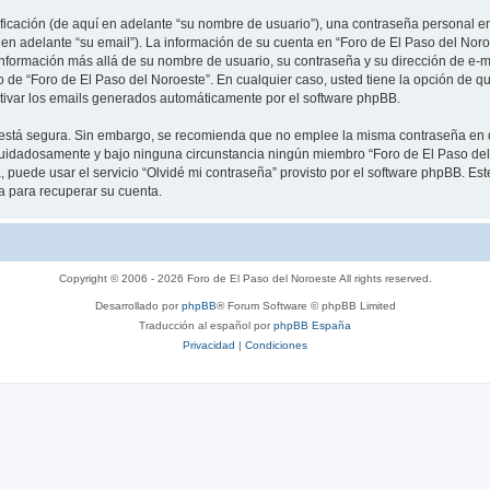
cación (de aquí en adelante “su nombre de usuario”), una contraseña personal emp
 en adelante “su email”). La información de su cuenta en “Foro de El Paso del Noro
información más allá de su nombre de usuario, su contraseña y su dirección de e-m
rio de “Foro de El Paso del Noroeste”. En cualquier caso, usted tiene la opción de
ctivar los emails generados automáticamente por el software phpBB.
to está segura. Sin embargo, se recomienda que no emplee la misma contraseña en 
cuidadosamente y bajo ninguna circunstancia ningún miembro “Foro de El Paso del 
 puede usar el servicio “Olvidé mi contraseña” provisto por el software phpBB. Est
 para recuperar su cuenta.
Copyright © 2006 - 2026 Foro de El Paso del Noroeste All rights reserved.
Desarrollado por
phpBB
® Forum Software © phpBB Limited
Traducción al español por
phpBB España
Privacidad
|
Condiciones