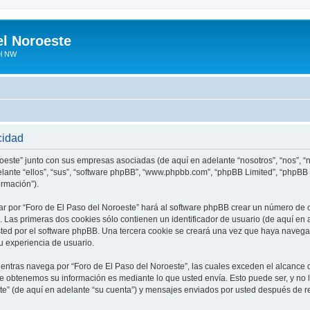
el Noroeste
el NW
cidad
roeste” junto con sus empresas asociadas (de aquí en adelante “nosotros”, “nos”, “n
elante “ellos”, “sus”, “software phpBB”, “www.phpbb.com”, “phpBB Limited”, “phpB
ormación”).
r por “Foro de El Paso del Noroeste” hará al software phpBB crear un número de 
Las primeras dos cookies sólo contienen un identificador de usuario (de aquí en a
sted por el software phpBB. Una tercera cookie se creará una vez que haya naveg
su experiencia de usuario.
tras navega por “Foro de El Paso del Noroeste”, las cuales exceden el alcance 
e obtenemos su información es mediante lo que usted envía. Esto puede ser, y no 
te” (de aquí en adelante “su cuenta”) y mensajes enviados por usted después de re