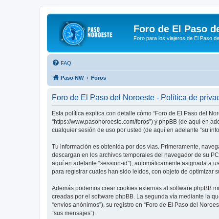
Foro de El Paso d
Foro para los viajeros de El Paso d
FAQ
Paso NW
Foros
Foro de El Paso del Noroeste - Política de priva
Esta política explica con detalle cómo “Foro de El Paso del No
“https://www.pasonoroeste.com/foros”) y phpBB (de aquí en ad
cualquier sesión de uso por usted (de aquí en adelante “su inf
Tu información es obtenida por dos vías. Primeramente, navega
descargan en los archivos temporales del navegador de su PC. 
aquí en adelante “session-id”), automáticamente asignada a u
para registrar cuales han sido leídos, con objeto de optimizar 
Además podemos crear cookies externas al software phpBB mien
creadas por el software phpBB. La segunda vía mediante la qu
“envíos anónimos”), su registro en “Foro de El Paso del Noroes
“sus mensajes”).