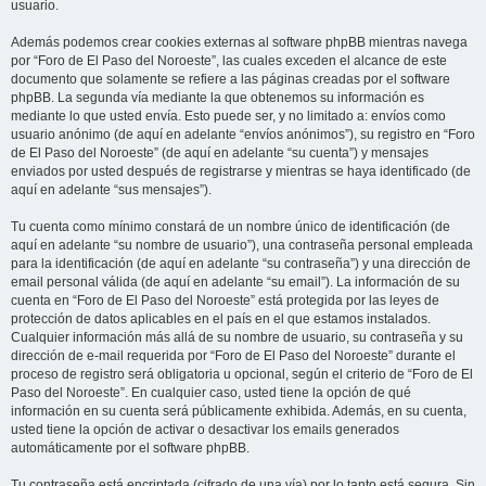
usuario.
Además podemos crear cookies externas al software phpBB mientras navega
por “Foro de El Paso del Noroeste”, las cuales exceden el alcance de este
documento que solamente se refiere a las páginas creadas por el software
phpBB. La segunda vía mediante la que obtenemos su información es
mediante lo que usted envía. Esto puede ser, y no limitado a: envíos como
usuario anónimo (de aquí en adelante “envíos anónimos”), su registro en “Foro
de El Paso del Noroeste” (de aquí en adelante “su cuenta”) y mensajes
enviados por usted después de registrarse y mientras se haya identificado (de
aquí en adelante “sus mensajes”).
Tu cuenta como mínimo constará de un nombre único de identificación (de
aquí en adelante “su nombre de usuario”), una contraseña personal empleada
para la identificación (de aquí en adelante “su contraseña”) y una dirección de
email personal válida (de aquí en adelante “su email”). La información de su
cuenta en “Foro de El Paso del Noroeste” está protegida por las leyes de
protección de datos aplicables en el país en el que estamos instalados.
Cualquier información más allá de su nombre de usuario, su contraseña y su
dirección de e-mail requerida por “Foro de El Paso del Noroeste” durante el
proceso de registro será obligatoria u opcional, según el criterio de “Foro de El
Paso del Noroeste”. En cualquier caso, usted tiene la opción de qué
información en su cuenta será públicamente exhibida. Además, en su cuenta,
usted tiene la opción de activar o desactivar los emails generados
automáticamente por el software phpBB.
Tu contraseña está encriptada (cifrado de una vía) por lo tanto está segura. Sin