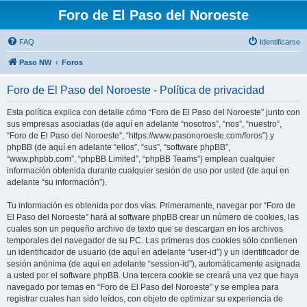
Foro de El Paso del Noroeste
FAQ
Identificarse
Paso NW
Foros
Foro de El Paso del Noroeste - Política de privacidad
Esta política explica con detalle cómo “Foro de El Paso del Noroeste” junto con
sus empresas asociadas (de aquí en adelante “nosotros”, “nos”, “nuestro”,
“Foro de El Paso del Noroeste”, “https://www.pasonoroeste.com/foros”) y
phpBB (de aquí en adelante “ellos”, “sus”, “software phpBB”,
“www.phpbb.com”, “phpBB Limited”, “phpBB Teams”) emplean cualquier
información obtenida durante cualquier sesión de uso por usted (de aquí en
adelante “su información”).
Tu información es obtenida por dos vías. Primeramente, navegar por “Foro de
El Paso del Noroeste” hará al software phpBB crear un número de cookies, las
cuales son un pequeño archivo de texto que se descargan en los archivos
temporales del navegador de su PC. Las primeras dos cookies sólo contienen
un identificador de usuario (de aquí en adelante “user-id”) y un identificador de
sesión anónima (de aquí en adelante “session-id”), automáticamente asignada
a usted por el software phpBB. Una tercera cookie se creará una vez que haya
navegado por temas en “Foro de El Paso del Noroeste” y se emplea para
registrar cuales han sido leídos, con objeto de optimizar su experiencia de