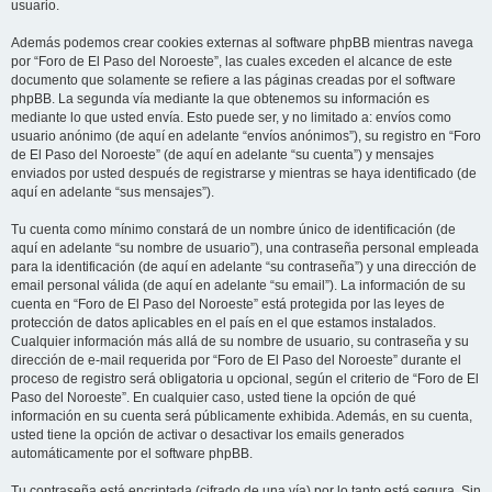
usuario.
Además podemos crear cookies externas al software phpBB mientras navega
por “Foro de El Paso del Noroeste”, las cuales exceden el alcance de este
documento que solamente se refiere a las páginas creadas por el software
phpBB. La segunda vía mediante la que obtenemos su información es
mediante lo que usted envía. Esto puede ser, y no limitado a: envíos como
usuario anónimo (de aquí en adelante “envíos anónimos”), su registro en “Foro
de El Paso del Noroeste” (de aquí en adelante “su cuenta”) y mensajes
enviados por usted después de registrarse y mientras se haya identificado (de
aquí en adelante “sus mensajes”).
Tu cuenta como mínimo constará de un nombre único de identificación (de
aquí en adelante “su nombre de usuario”), una contraseña personal empleada
para la identificación (de aquí en adelante “su contraseña”) y una dirección de
email personal válida (de aquí en adelante “su email”). La información de su
cuenta en “Foro de El Paso del Noroeste” está protegida por las leyes de
protección de datos aplicables en el país en el que estamos instalados.
Cualquier información más allá de su nombre de usuario, su contraseña y su
dirección de e-mail requerida por “Foro de El Paso del Noroeste” durante el
proceso de registro será obligatoria u opcional, según el criterio de “Foro de El
Paso del Noroeste”. En cualquier caso, usted tiene la opción de qué
información en su cuenta será públicamente exhibida. Además, en su cuenta,
usted tiene la opción de activar o desactivar los emails generados
automáticamente por el software phpBB.
Tu contraseña está encriptada (cifrado de una vía) por lo tanto está segura. Sin