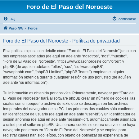
Foro de El Paso del Noroeste
FAQ
Identificarse
Paso NW
Foros
Foro de El Paso del Noroeste - Política de privacidad
Esta política explica con detalle cómo “Foro de El Paso del Noroeste” junto con
sus empresas asociadas (de aquí en adelante “nosotros”, “nos”, “nuestro”,
“Foro de El Paso del Noroeste”, “https://www.pasonoroeste.com/foros”) y
phpBB (de aquí en adelante “ellos”, “sus”, “software phpBB”,
“www.phpbb.com”, “phpBB Limited”, “phpBB Teams”) emplean cualquier
información obtenida durante cualquier sesión de uso por usted (de aquí en
adelante “su información”).
Tu información es obtenida por dos vías. Primeramente, navegar por “Foro de
El Paso del Noroeste” hará al software phpBB crear un número de cookies, las
cuales son un pequeño archivo de texto que se descargan en los archivos
temporales del navegador de su PC. Las primeras dos cookies sólo contienen
un identificador de usuario (de aquí en adelante “user-id”) y un identificador de
sesión anónima (de aquí en adelante “session-id”), automáticamente asignada
a usted por el software phpBB. Una tercera cookie se creará una vez que haya
navegado por temas en “Foro de El Paso del Noroeste” y se emplea para
registrar cuales han sido leídos, con objeto de optimizar su experiencia de