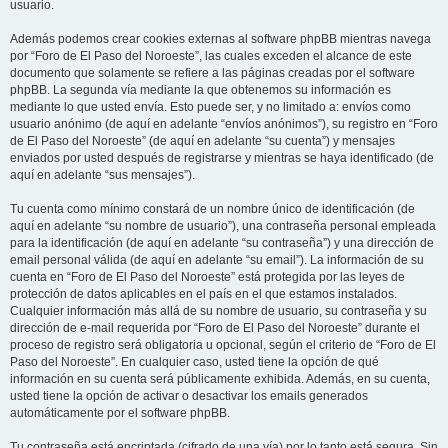
usuario.
Además podemos crear cookies externas al software phpBB mientras navega
por “Foro de El Paso del Noroeste”, las cuales exceden el alcance de este
documento que solamente se refiere a las páginas creadas por el software
phpBB. La segunda vía mediante la que obtenemos su información es
mediante lo que usted envía. Esto puede ser, y no limitado a: envíos como
usuario anónimo (de aquí en adelante “envíos anónimos”), su registro en “Foro
de El Paso del Noroeste” (de aquí en adelante “su cuenta”) y mensajes
enviados por usted después de registrarse y mientras se haya identificado (de
aquí en adelante “sus mensajes”).
Tu cuenta como mínimo constará de un nombre único de identificación (de
aquí en adelante “su nombre de usuario”), una contraseña personal empleada
para la identificación (de aquí en adelante “su contraseña”) y una dirección de
email personal válida (de aquí en adelante “su email”). La información de su
cuenta en “Foro de El Paso del Noroeste” está protegida por las leyes de
protección de datos aplicables en el país en el que estamos instalados.
Cualquier información más allá de su nombre de usuario, su contraseña y su
dirección de e-mail requerida por “Foro de El Paso del Noroeste” durante el
proceso de registro será obligatoria u opcional, según el criterio de “Foro de El
Paso del Noroeste”. En cualquier caso, usted tiene la opción de qué
información en su cuenta será públicamente exhibida. Además, en su cuenta,
usted tiene la opción de activar o desactivar los emails generados
automáticamente por el software phpBB.
Tu contraseña está encriptada (cifrado de una vía) por lo tanto está segura. Sin