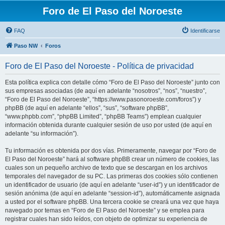
Foro de El Paso del Noroeste
FAQ
Identificarse
Paso NW
Foros
Foro de El Paso del Noroeste - Política de privacidad
Esta política explica con detalle cómo “Foro de El Paso del Noroeste” junto con
sus empresas asociadas (de aquí en adelante “nosotros”, “nos”, “nuestro”,
“Foro de El Paso del Noroeste”, “https://www.pasonoroeste.com/foros”) y
phpBB (de aquí en adelante “ellos”, “sus”, “software phpBB”,
“www.phpbb.com”, “phpBB Limited”, “phpBB Teams”) emplean cualquier
información obtenida durante cualquier sesión de uso por usted (de aquí en
adelante “su información”).
Tu información es obtenida por dos vías. Primeramente, navegar por “Foro de
El Paso del Noroeste” hará al software phpBB crear un número de cookies, las
cuales son un pequeño archivo de texto que se descargan en los archivos
temporales del navegador de su PC. Las primeras dos cookies sólo contienen
un identificador de usuario (de aquí en adelante “user-id”) y un identificador de
sesión anónima (de aquí en adelante “session-id”), automáticamente asignada
a usted por el software phpBB. Una tercera cookie se creará una vez que haya
navegado por temas en “Foro de El Paso del Noroeste” y se emplea para
registrar cuales han sido leídos, con objeto de optimizar su experiencia de