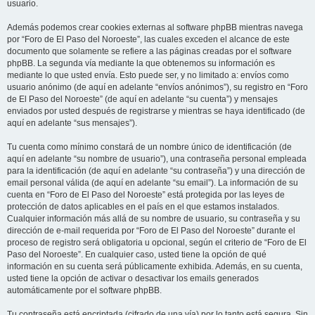
usuario.
Además podemos crear cookies externas al software phpBB mientras navega
por “Foro de El Paso del Noroeste”, las cuales exceden el alcance de este
documento que solamente se refiere a las páginas creadas por el software
phpBB. La segunda vía mediante la que obtenemos su información es
mediante lo que usted envía. Esto puede ser, y no limitado a: envíos como
usuario anónimo (de aquí en adelante “envíos anónimos”), su registro en “Foro
de El Paso del Noroeste” (de aquí en adelante “su cuenta”) y mensajes
enviados por usted después de registrarse y mientras se haya identificado (de
aquí en adelante “sus mensajes”).
Tu cuenta como mínimo constará de un nombre único de identificación (de
aquí en adelante “su nombre de usuario”), una contraseña personal empleada
para la identificación (de aquí en adelante “su contraseña”) y una dirección de
email personal válida (de aquí en adelante “su email”). La información de su
cuenta en “Foro de El Paso del Noroeste” está protegida por las leyes de
protección de datos aplicables en el país en el que estamos instalados.
Cualquier información más allá de su nombre de usuario, su contraseña y su
dirección de e-mail requerida por “Foro de El Paso del Noroeste” durante el
proceso de registro será obligatoria u opcional, según el criterio de “Foro de El
Paso del Noroeste”. En cualquier caso, usted tiene la opción de qué
información en su cuenta será públicamente exhibida. Además, en su cuenta,
usted tiene la opción de activar o desactivar los emails generados
automáticamente por el software phpBB.
Tu contraseña está encriptada (cifrado de una vía) por lo tanto está segura. Sin