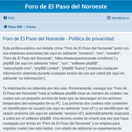
Foro de El Paso del Noroeste
FAQ
Identificarse
Paso NW
Foros
Foro de El Paso del Noroeste - Política de privacidad
Esta política explica con detalle cómo “Foro de El Paso del Noroeste” junto con
sus empresas asociadas (de aquí en adelante “nosotros”, “nos”, “nuestro”,
“Foro de El Paso del Noroeste”, “https://www.pasonoroeste.com/foros”) y
phpBB (de aquí en adelante “ellos”, “sus”, “software phpBB”,
“www.phpbb.com”, “phpBB Limited”, “phpBB Teams”) emplean cualquier
información obtenida durante cualquier sesión de uso por usted (de aquí en
adelante “su información”).
Tu información es obtenida por dos vías. Primeramente, navegar por “Foro de
El Paso del Noroeste” hará al software phpBB crear un número de cookies, las
cuales son un pequeño archivo de texto que se descargan en los archivos
temporales del navegador de su PC. Las primeras dos cookies sólo contienen
un identificador de usuario (de aquí en adelante “user-id”) y un identificador de
sesión anónima (de aquí en adelante “session-id”), automáticamente asignada
a usted por el software phpBB. Una tercera cookie se creará una vez que haya
navegado por temas en “Foro de El Paso del Noroeste” y se emplea para
registrar cuales han sido leídos, con objeto de optimizar su experiencia de