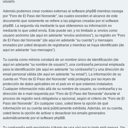
usuario.
Además podemos crear cookies externas al software phpBB mientras navega
por “Foro de El Paso del Noroeste”, las cuales exceden el alcance de este
documento que solamente se refiere a las páginas creadas por el software
phpBB. La segunda vía mediante la que obtenemos su información es
mediante lo que usted envía. Esto puede ser, y no limitado a: envíos como
usuario anónimo (de aquí en adelante “envíos anónimos”), su registro en “Foro
de El Paso del Noroeste” (de aquí en adelante “su cuenta”) y mensajes
enviados por usted después de registrarse y mientras se haya identificado (de
aquí en adelante “sus mensajes”).
Tu cuenta como mínimo constará de un nombre único de identificación (de
aquí en adelante “su nombre de usuario”), una contraseña personal empleada
para la identificación (de aquí en adelante “su contraseña”) y una dirección de
email personal válida (de aquí en adelante “su email”). La información de su
cuenta en “Foro de El Paso del Noroeste” está protegida por las leyes de
protección de datos aplicables en el país en el que estamos instalados.
Cualquier información más allá de su nombre de usuario, su contraseña y su
dirección de e-mail requerida por “Foro de El Paso del Noroeste” durante el
proceso de registro será obligatoria u opcional, según el criterio de “Foro de El
Paso del Noroeste”. En cualquier caso, usted tiene la opción de qué
información en su cuenta será públicamente exhibida. Además, en su cuenta,
usted tiene la opción de activar o desactivar los emails generados
automáticamente por el software phpBB.
Tu contraseña está encriptada (cifrado de una vía) por lo tanto está segura. Sin