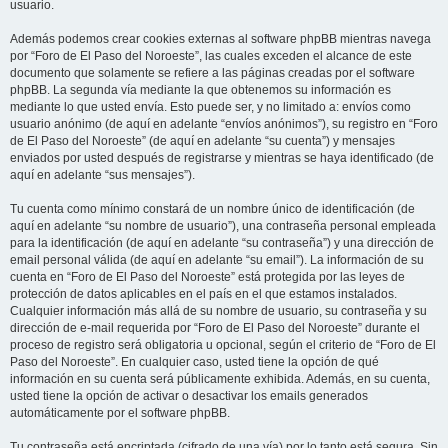
usuario.
Además podemos crear cookies externas al software phpBB mientras navega
por “Foro de El Paso del Noroeste”, las cuales exceden el alcance de este
documento que solamente se refiere a las páginas creadas por el software
phpBB. La segunda vía mediante la que obtenemos su información es
mediante lo que usted envía. Esto puede ser, y no limitado a: envíos como
usuario anónimo (de aquí en adelante “envíos anónimos”), su registro en “Foro
de El Paso del Noroeste” (de aquí en adelante “su cuenta”) y mensajes
enviados por usted después de registrarse y mientras se haya identificado (de
aquí en adelante “sus mensajes”).
Tu cuenta como mínimo constará de un nombre único de identificación (de
aquí en adelante “su nombre de usuario”), una contraseña personal empleada
para la identificación (de aquí en adelante “su contraseña”) y una dirección de
email personal válida (de aquí en adelante “su email”). La información de su
cuenta en “Foro de El Paso del Noroeste” está protegida por las leyes de
protección de datos aplicables en el país en el que estamos instalados.
Cualquier información más allá de su nombre de usuario, su contraseña y su
dirección de e-mail requerida por “Foro de El Paso del Noroeste” durante el
proceso de registro será obligatoria u opcional, según el criterio de “Foro de El
Paso del Noroeste”. En cualquier caso, usted tiene la opción de qué
información en su cuenta será públicamente exhibida. Además, en su cuenta,
usted tiene la opción de activar o desactivar los emails generados
automáticamente por el software phpBB.
Tu contraseña está encriptada (cifrado de una vía) por lo tanto está segura. Sin