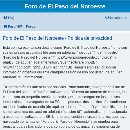
Foro de El Paso del Noroeste
FAQ
Identificarse
Paso NW
Foros
Foro de El Paso del Noroeste - Política de privacidad
Esta política explica con detalle cómo “Foro de El Paso del Noroeste” junto con
sus empresas asociadas (de aquí en adelante “nosotros”, “nos”, “nuestro”,
“Foro de El Paso del Noroeste”, “https://www.pasonoroeste.com/foros”) y
phpBB (de aquí en adelante “ellos”, “sus”, “software phpBB”,
“www.phpbb.com”, “phpBB Limited”, “phpBB Teams”) emplean cualquier
información obtenida durante cualquier sesión de uso por usted (de aquí en
adelante “su información”).
Tu información es obtenida por dos vías. Primeramente, navegar por “Foro de
El Paso del Noroeste” hará al software phpBB crear un número de cookies, las
cuales son un pequeño archivo de texto que se descargan en los archivos
temporales del navegador de su PC. Las primeras dos cookies sólo contienen
un identificador de usuario (de aquí en adelante “user-id”) y un identificador de
sesión anónima (de aquí en adelante “session-id”), automáticamente asignada
a usted por el software phpBB. Una tercera cookie se creará una vez que haya
navegado por temas en “Foro de El Paso del Noroeste” y se emplea para
registrar cuales han sido leídos, con objeto de optimizar su experiencia de