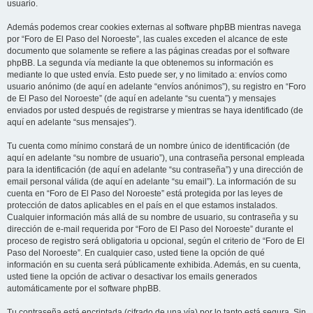
usuario.
Además podemos crear cookies externas al software phpBB mientras navega
por “Foro de El Paso del Noroeste”, las cuales exceden el alcance de este
documento que solamente se refiere a las páginas creadas por el software
phpBB. La segunda vía mediante la que obtenemos su información es
mediante lo que usted envía. Esto puede ser, y no limitado a: envíos como
usuario anónimo (de aquí en adelante “envíos anónimos”), su registro en “Foro
de El Paso del Noroeste” (de aquí en adelante “su cuenta”) y mensajes
enviados por usted después de registrarse y mientras se haya identificado (de
aquí en adelante “sus mensajes”).
Tu cuenta como mínimo constará de un nombre único de identificación (de
aquí en adelante “su nombre de usuario”), una contraseña personal empleada
para la identificación (de aquí en adelante “su contraseña”) y una dirección de
email personal válida (de aquí en adelante “su email”). La información de su
cuenta en “Foro de El Paso del Noroeste” está protegida por las leyes de
protección de datos aplicables en el país en el que estamos instalados.
Cualquier información más allá de su nombre de usuario, su contraseña y su
dirección de e-mail requerida por “Foro de El Paso del Noroeste” durante el
proceso de registro será obligatoria u opcional, según el criterio de “Foro de El
Paso del Noroeste”. En cualquier caso, usted tiene la opción de qué
información en su cuenta será públicamente exhibida. Además, en su cuenta,
usted tiene la opción de activar o desactivar los emails generados
automáticamente por el software phpBB.
Tu contraseña está encriptada (cifrado de una vía) por lo tanto está segura. Sin