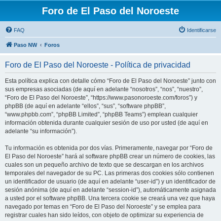
Foro de El Paso del Noroeste
FAQ
Identificarse
Paso NW
Foros
Foro de El Paso del Noroeste - Política de privacidad
Esta política explica con detalle cómo “Foro de El Paso del Noroeste” junto con
sus empresas asociadas (de aquí en adelante “nosotros”, “nos”, “nuestro”,
“Foro de El Paso del Noroeste”, “https://www.pasonoroeste.com/foros”) y
phpBB (de aquí en adelante “ellos”, “sus”, “software phpBB”,
“www.phpbb.com”, “phpBB Limited”, “phpBB Teams”) emplean cualquier
información obtenida durante cualquier sesión de uso por usted (de aquí en
adelante “su información”).
Tu información es obtenida por dos vías. Primeramente, navegar por “Foro de
El Paso del Noroeste” hará al software phpBB crear un número de cookies, las
cuales son un pequeño archivo de texto que se descargan en los archivos
temporales del navegador de su PC. Las primeras dos cookies sólo contienen
un identificador de usuario (de aquí en adelante “user-id”) y un identificador de
sesión anónima (de aquí en adelante “session-id”), automáticamente asignada
a usted por el software phpBB. Una tercera cookie se creará una vez que haya
navegado por temas en “Foro de El Paso del Noroeste” y se emplea para
registrar cuales han sido leídos, con objeto de optimizar su experiencia de