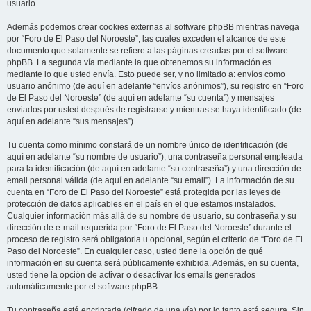
usuario.
Además podemos crear cookies externas al software phpBB mientras navega
por “Foro de El Paso del Noroeste”, las cuales exceden el alcance de este
documento que solamente se refiere a las páginas creadas por el software
phpBB. La segunda vía mediante la que obtenemos su información es
mediante lo que usted envía. Esto puede ser, y no limitado a: envíos como
usuario anónimo (de aquí en adelante “envíos anónimos”), su registro en “Foro
de El Paso del Noroeste” (de aquí en adelante “su cuenta”) y mensajes
enviados por usted después de registrarse y mientras se haya identificado (de
aquí en adelante “sus mensajes”).
Tu cuenta como mínimo constará de un nombre único de identificación (de
aquí en adelante “su nombre de usuario”), una contraseña personal empleada
para la identificación (de aquí en adelante “su contraseña”) y una dirección de
email personal válida (de aquí en adelante “su email”). La información de su
cuenta en “Foro de El Paso del Noroeste” está protegida por las leyes de
protección de datos aplicables en el país en el que estamos instalados.
Cualquier información más allá de su nombre de usuario, su contraseña y su
dirección de e-mail requerida por “Foro de El Paso del Noroeste” durante el
proceso de registro será obligatoria u opcional, según el criterio de “Foro de El
Paso del Noroeste”. En cualquier caso, usted tiene la opción de qué
información en su cuenta será públicamente exhibida. Además, en su cuenta,
usted tiene la opción de activar o desactivar los emails generados
automáticamente por el software phpBB.
Tu contraseña está encriptada (cifrado de una vía) por lo tanto está segura. Sin