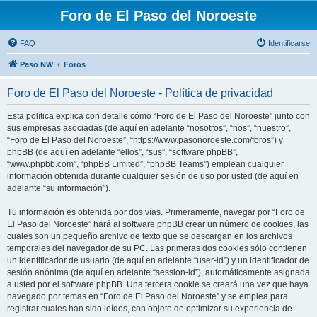
Foro de El Paso del Noroeste
FAQ
Identificarse
Paso NW
Foros
Foro de El Paso del Noroeste - Política de privacidad
Esta política explica con detalle cómo “Foro de El Paso del Noroeste” junto con
sus empresas asociadas (de aquí en adelante “nosotros”, “nos”, “nuestro”,
“Foro de El Paso del Noroeste”, “https://www.pasonoroeste.com/foros”) y
phpBB (de aquí en adelante “ellos”, “sus”, “software phpBB”,
“www.phpbb.com”, “phpBB Limited”, “phpBB Teams”) emplean cualquier
información obtenida durante cualquier sesión de uso por usted (de aquí en
adelante “su información”).
Tu información es obtenida por dos vías. Primeramente, navegar por “Foro de
El Paso del Noroeste” hará al software phpBB crear un número de cookies, las
cuales son un pequeño archivo de texto que se descargan en los archivos
temporales del navegador de su PC. Las primeras dos cookies sólo contienen
un identificador de usuario (de aquí en adelante “user-id”) y un identificador de
sesión anónima (de aquí en adelante “session-id”), automáticamente asignada
a usted por el software phpBB. Una tercera cookie se creará una vez que haya
navegado por temas en “Foro de El Paso del Noroeste” y se emplea para
registrar cuales han sido leídos, con objeto de optimizar su experiencia de