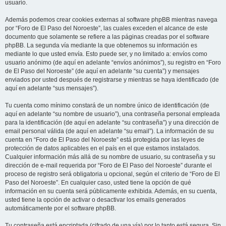
usuario.
Además podemos crear cookies externas al software phpBB mientras navega
por “Foro de El Paso del Noroeste”, las cuales exceden el alcance de este
documento que solamente se refiere a las páginas creadas por el software
phpBB. La segunda vía mediante la que obtenemos su información es
mediante lo que usted envía. Esto puede ser, y no limitado a: envíos como
usuario anónimo (de aquí en adelante “envíos anónimos”), su registro en “Foro
de El Paso del Noroeste” (de aquí en adelante “su cuenta”) y mensajes
enviados por usted después de registrarse y mientras se haya identificado (de
aquí en adelante “sus mensajes”).
Tu cuenta como mínimo constará de un nombre único de identificación (de
aquí en adelante “su nombre de usuario”), una contraseña personal empleada
para la identificación (de aquí en adelante “su contraseña”) y una dirección de
email personal válida (de aquí en adelante “su email”). La información de su
cuenta en “Foro de El Paso del Noroeste” está protegida por las leyes de
protección de datos aplicables en el país en el que estamos instalados.
Cualquier información más allá de su nombre de usuario, su contraseña y su
dirección de e-mail requerida por “Foro de El Paso del Noroeste” durante el
proceso de registro será obligatoria u opcional, según el criterio de “Foro de El
Paso del Noroeste”. En cualquier caso, usted tiene la opción de qué
información en su cuenta será públicamente exhibida. Además, en su cuenta,
usted tiene la opción de activar o desactivar los emails generados
automáticamente por el software phpBB.
Tu contraseña está encriptada (cifrado de una vía) por lo tanto está segura. Sin