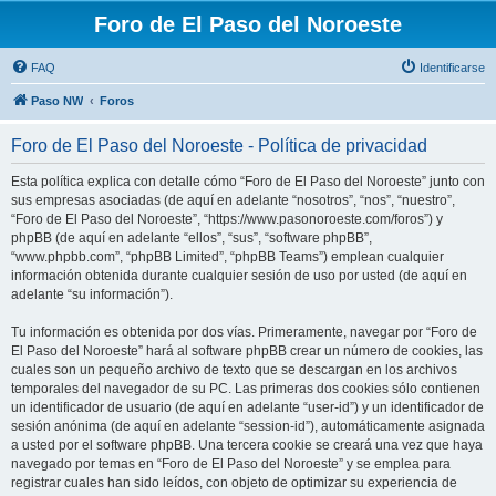
Foro de El Paso del Noroeste
FAQ
Identificarse
Paso NW
Foros
Foro de El Paso del Noroeste - Política de privacidad
Esta política explica con detalle cómo “Foro de El Paso del Noroeste” junto con
sus empresas asociadas (de aquí en adelante “nosotros”, “nos”, “nuestro”,
“Foro de El Paso del Noroeste”, “https://www.pasonoroeste.com/foros”) y
phpBB (de aquí en adelante “ellos”, “sus”, “software phpBB”,
“www.phpbb.com”, “phpBB Limited”, “phpBB Teams”) emplean cualquier
información obtenida durante cualquier sesión de uso por usted (de aquí en
adelante “su información”).
Tu información es obtenida por dos vías. Primeramente, navegar por “Foro de
El Paso del Noroeste” hará al software phpBB crear un número de cookies, las
cuales son un pequeño archivo de texto que se descargan en los archivos
temporales del navegador de su PC. Las primeras dos cookies sólo contienen
un identificador de usuario (de aquí en adelante “user-id”) y un identificador de
sesión anónima (de aquí en adelante “session-id”), automáticamente asignada
a usted por el software phpBB. Una tercera cookie se creará una vez que haya
navegado por temas en “Foro de El Paso del Noroeste” y se emplea para
registrar cuales han sido leídos, con objeto de optimizar su experiencia de