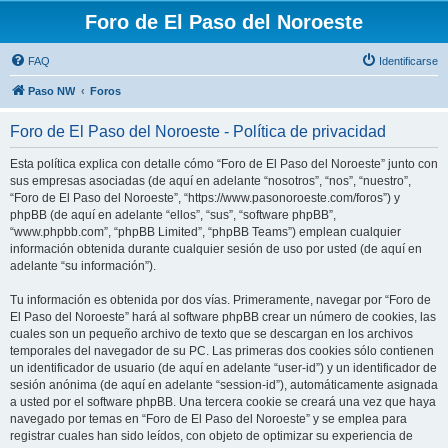
Foro de El Paso del Noroeste
FAQ
Identificarse
Paso NW
Foros
Foro de El Paso del Noroeste - Política de privacidad
Esta política explica con detalle cómo “Foro de El Paso del Noroeste” junto con
sus empresas asociadas (de aquí en adelante “nosotros”, “nos”, “nuestro”,
“Foro de El Paso del Noroeste”, “https://www.pasonoroeste.com/foros”) y
phpBB (de aquí en adelante “ellos”, “sus”, “software phpBB”,
“www.phpbb.com”, “phpBB Limited”, “phpBB Teams”) emplean cualquier
información obtenida durante cualquier sesión de uso por usted (de aquí en
adelante “su información”).
Tu información es obtenida por dos vías. Primeramente, navegar por “Foro de
El Paso del Noroeste” hará al software phpBB crear un número de cookies, las
cuales son un pequeño archivo de texto que se descargan en los archivos
temporales del navegador de su PC. Las primeras dos cookies sólo contienen
un identificador de usuario (de aquí en adelante “user-id”) y un identificador de
sesión anónima (de aquí en adelante “session-id”), automáticamente asignada
a usted por el software phpBB. Una tercera cookie se creará una vez que haya
navegado por temas en “Foro de El Paso del Noroeste” y se emplea para
registrar cuales han sido leídos, con objeto de optimizar su experiencia de