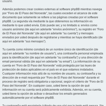
usuario.
Además podemos crear cookies externas al software phpBB mientras navega
por “Foro de El Paso del Noroeste”, las cuales exceden el alcance de este
documento que solamente se refiere a las páginas creadas por el software
phpBB. La segunda vía mediante la que obtenemos su información es
mediante lo que usted envía. Esto puede ser, y no limitado a: envíos como
usuario anónimo (de aquí en adelante “envíos anónimos”), su registro en “Foro
de El Paso del Noroeste” (de aquí en adelante “su cuenta”) y mensajes
enviados por usted después de registrarse y mientras se haya identificado (de
aquí en adelante “sus mensajes”).
Tu cuenta como mínimo constará de un nombre único de identificación (de
aquí en adelante “su nombre de usuario”), una contraseña personal empleada
para la identificación (de aquí en adelante “su contraseña”) y una dirección de
email personal válida (de aquí en adelante “su email”). La información de su
cuenta en “Foro de El Paso del Noroeste” está protegida por las leyes de
protección de datos aplicables en el país en el que estamos instalados.
Cualquier información más allá de su nombre de usuario, su contraseña y su
dirección de e-mail requerida por “Foro de El Paso del Noroeste” durante el
proceso de registro será obligatoria u opcional, según el criterio de “Foro de El
Paso del Noroeste”. En cualquier caso, usted tiene la opción de qué
información en su cuenta será públicamente exhibida. Además, en su cuenta,
usted tiene la opción de activar o desactivar los emails generados
automáticamente por el software phpBB.
Tu contraseña está encriptada (cifrado de una vía) por lo tanto está segura. Sin