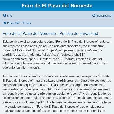
Foro de El Paso del Noroeste
FAQ
Identificarse
Paso NW
Foros
Foro de El Paso del Noroeste - Política de privacidad
Esta política explica con detalle cómo “Foro de El Paso del Noroeste” junto con
sus empresas asociadas (de aquí en adelante “nosotros”, “nos”, “nuestro”,
“Foro de El Paso del Noroeste”, “https://www.pasonoroeste.com/foros”) y
phpBB (de aquí en adelante “ellos”, “sus”, “software phpBB”,
“www.phpbb.com”, “phpBB Limited”, “phpBB Teams”) emplean cualquier
información obtenida durante cualquier sesión de uso por usted (de aquí en
adelante “su información”).
Tu información es obtenida por dos vías. Primeramente, navegar por “Foro de
El Paso del Noroeste” hará al software phpBB crear un número de cookies, las
cuales son un pequeño archivo de texto que se descargan en los archivos
temporales del navegador de su PC. Las primeras dos cookies sólo contienen
un identificador de usuario (de aquí en adelante “user-id”) y un identificador de
sesión anónima (de aquí en adelante “session-id”), automáticamente asignada
a usted por el software phpBB. Una tercera cookie se creará una vez que haya
navegado por temas en “Foro de El Paso del Noroeste” y se emplea para
registrar cuales han sido leídos, con objeto de optimizar su experiencia de