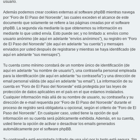
usuario.
Además podemos crear cookies externas al software phpBB mientras navega
por “Foro de El Paso del Noroeste”, las cuales exceden el alcance de este
documento que solamente se refiere a las páginas creadas por el software
phpBB. La segunda vía mediante la que obtenemos su información es
mediante lo que usted envía. Esto puede ser, y no limitado a: envíos como
usuario anónimo (de aquí en adelante “envíos anónimos”), su registro en “Foro
de El Paso del Noroeste” (de aquí en adelante “su cuenta”) y mensajes
enviados por usted después de registrarse y mientras se haya identificado (de
aquí en adelante “sus mensajes”).
Tu cuenta como mínimo constará de un nombre único de identificación (de
aquí en adelante “su nombre de usuario”), una contraseña personal empleada
para la identificación (de aquí en adelante “su contraseña”) y una dirección de
email personal válida (de aquí en adelante “su email”). La información de su
cuenta en “Foro de El Paso del Noroeste” está protegida por las leyes de
protección de datos aplicables en el país en el que estamos instalados.
Cualquier información más allá de su nombre de usuario, su contraseña y su
dirección de e-mail requerida por “Foro de El Paso del Noroeste” durante el
proceso de registro será obligatoria u opcional, según el criterio de “Foro de El
Paso del Noroeste”. En cualquier caso, usted tiene la opción de qué
información en su cuenta será públicamente exhibida. Además, en su cuenta,
usted tiene la opción de activar o desactivar los emails generados
automáticamente por el software phpBB.
Tu contraseña está encriptada (cifrado de una vía) por lo tanto está segura. Sin