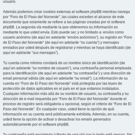
usuario.
Además podemos crear cookies externas al software phpBB mientras navega
por “Foro de El Paso del Noroeste”, las cuales exceden el alcance de este
documento que solamente se refiere a las páginas creadas por el software
phpBB. La segunda vía mediante la que obtenemos su información es
mediante lo que usted envía. Esto puede ser, y no limitado a: envíos como
usuario anónimo (de aquí en adelante “envíos anónimos”), su registro en “Foro
de El Paso del Noroeste” (de aquí en adelante “su cuenta”) y mensajes
enviados por usted después de registrarse y mientras se haya identificado (de
aquí en adelante “sus mensajes”).
Tu cuenta como mínimo constará de un nombre único de identificación (de
aquí en adelante “su nombre de usuario”), una contraseña personal empleada
para la identificación (de aquí en adelante “su contraseña”) y una dirección de
email personal válida (de aquí en adelante “su email”). La información de su
cuenta en “Foro de El Paso del Noroeste” está protegida por las leyes de
protección de datos aplicables en el país en el que estamos instalados.
Cualquier información más allá de su nombre de usuario, su contraseña y su
dirección de e-mail requerida por “Foro de El Paso del Noroeste” durante el
proceso de registro será obligatoria u opcional, según el criterio de “Foro de El
Paso del Noroeste”. En cualquier caso, usted tiene la opción de qué
información en su cuenta será públicamente exhibida. Además, en su cuenta,
usted tiene la opción de activar o desactivar los emails generados
automáticamente por el software phpBB.
Tu contraseña está encriptada (cifrado de una vía) por lo tanto está segura. Sin