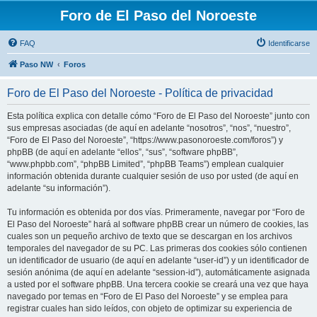
Foro de El Paso del Noroeste
FAQ
Identificarse
Paso NW
Foros
Foro de El Paso del Noroeste - Política de privacidad
Esta política explica con detalle cómo “Foro de El Paso del Noroeste” junto con
sus empresas asociadas (de aquí en adelante “nosotros”, “nos”, “nuestro”,
“Foro de El Paso del Noroeste”, “https://www.pasonoroeste.com/foros”) y
phpBB (de aquí en adelante “ellos”, “sus”, “software phpBB”,
“www.phpbb.com”, “phpBB Limited”, “phpBB Teams”) emplean cualquier
información obtenida durante cualquier sesión de uso por usted (de aquí en
adelante “su información”).
Tu información es obtenida por dos vías. Primeramente, navegar por “Foro de
El Paso del Noroeste” hará al software phpBB crear un número de cookies, las
cuales son un pequeño archivo de texto que se descargan en los archivos
temporales del navegador de su PC. Las primeras dos cookies sólo contienen
un identificador de usuario (de aquí en adelante “user-id”) y un identificador de
sesión anónima (de aquí en adelante “session-id”), automáticamente asignada
a usted por el software phpBB. Una tercera cookie se creará una vez que haya
navegado por temas en “Foro de El Paso del Noroeste” y se emplea para
registrar cuales han sido leídos, con objeto de optimizar su experiencia de