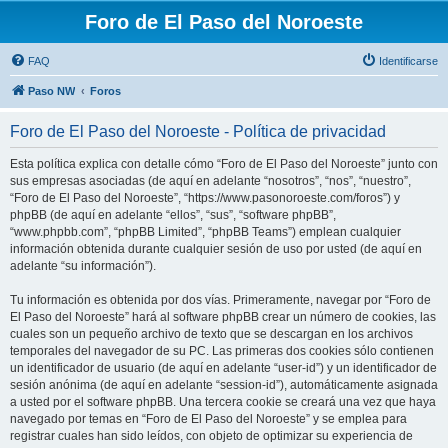
Foro de El Paso del Noroeste
FAQ
Identificarse
Paso NW
Foros
Foro de El Paso del Noroeste - Política de privacidad
Esta política explica con detalle cómo “Foro de El Paso del Noroeste” junto con
sus empresas asociadas (de aquí en adelante “nosotros”, “nos”, “nuestro”,
“Foro de El Paso del Noroeste”, “https://www.pasonoroeste.com/foros”) y
phpBB (de aquí en adelante “ellos”, “sus”, “software phpBB”,
“www.phpbb.com”, “phpBB Limited”, “phpBB Teams”) emplean cualquier
información obtenida durante cualquier sesión de uso por usted (de aquí en
adelante “su información”).
Tu información es obtenida por dos vías. Primeramente, navegar por “Foro de
El Paso del Noroeste” hará al software phpBB crear un número de cookies, las
cuales son un pequeño archivo de texto que se descargan en los archivos
temporales del navegador de su PC. Las primeras dos cookies sólo contienen
un identificador de usuario (de aquí en adelante “user-id”) y un identificador de
sesión anónima (de aquí en adelante “session-id”), automáticamente asignada
a usted por el software phpBB. Una tercera cookie se creará una vez que haya
navegado por temas en “Foro de El Paso del Noroeste” y se emplea para
registrar cuales han sido leídos, con objeto de optimizar su experiencia de