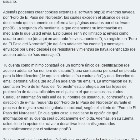
usuario.
Además podemos crear cookies externas al software phpBB mientras navega
por “Foro de El Paso del Noroeste”, las cuales exceden el alcance de este
documento que solamente se refiere a las páginas creadas por el software
phpBB. La segunda vía mediante la que obtenemos su información es
mediante lo que usted envía. Esto puede ser, y no limitado a: envíos como
usuario anónimo (de aquí en adelante “envíos anónimos”), su registro en “Foro
de El Paso del Noroeste” (de aquí en adelante “su cuenta”) y mensajes
enviados por usted después de registrarse y mientras se haya identificado (de
aquí en adelante “sus mensajes”).
Tu cuenta como mínimo constará de un nombre único de identificación (de
aquí en adelante “su nombre de usuario”), una contraseña personal empleada
para la identificación (de aquí en adelante “su contraseña”) y una dirección de
email personal válida (de aquí en adelante “su email”). La información de su
cuenta en “Foro de El Paso del Noroeste” está protegida por las leyes de
protección de datos aplicables en el país en el que estamos instalados.
Cualquier información más allá de su nombre de usuario, su contraseña y su
dirección de e-mail requerida por “Foro de El Paso del Noroeste” durante el
proceso de registro será obligatoria u opcional, según el criterio de “Foro de El
Paso del Noroeste”. En cualquier caso, usted tiene la opción de qué
información en su cuenta será públicamente exhibida. Además, en su cuenta,
usted tiene la opción de activar o desactivar los emails generados
automáticamente por el software phpBB.
Tu contraseña está encriptada (cifrado de una vía) por lo tanto está segura. Sin